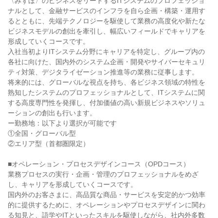
〈みずほ〉のビジネスをリードするITシステムのプロフェッショ
ナルとして、金融サービスのインフラを自ら企画・構築・運用す
るとともに、先端テクノロジーを駆使して業務の高度化や新たな
ビジネスモデルの創出を牽引し、幅広いフィールドでキャリアを
形成していくコースです。

入社当初よりITシステム分野にキャリアを特定し、グループ内の
各社に向けた、国内外のシステム企画・開発やサイバーセキュリ
ティ対策、デジタライゼーション推進等の業務に従事します。

将来的には、グローバルな視点を持ち、各ビジネス領域の特性を
熟知したシステムのプロフェッショナルとして、ITシステムに関
する高度専門性を発揮し、付加価値の高い新規ビジネスやソリュ
ーションの創出も行います。

ー勤務地：以下より選択が可能です

①全国・グローバル型

②エリア型（首都圏限定）

■オペレーション・プロセスデザインコース（OPDコース）

業務プロセスの実行・企画・管理のプロフェッショナルをめざ
し、キャリアを形成していくコースです。

国内外のお客さまに、高品質な商品・サービスを安定的かつ効率
的に提供するために、オペレーションやプロセスデザインに関わ
る知見と、語学やITといったスキルを駆使しながら、社内外多数