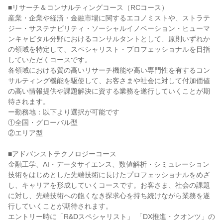
■リサーチ＆コンサルティングコース（RCコース）

産業・企業や経済・金融市場に関するエコノミストや、ストラテ
ジー・サステナビリティ・ソーシャルイノベーション・ヒューマ
ンキャピタル分野におけるコンサルタントとして、原則いずれか
の領域を特定して、スペシャリスト・プロフェッショナルを目指
していただくコースです。

各領域における質の高いリサーチ機能や高い専門性を有するコン
サルティング機能を駆使して、お客さまや社会に対して付加価値
の高い情報提供や課題解決に資する業務を遂行していくことが期
待されます。

ー勤務地：以下より選択が可能です

①全国・グローバル型

②エリア型

■アドバンストテクノロジーコース

金融工学、AI・データサイエンス、数値解析・シミュレーション
技術をはじめとした先端技術に長けたプロフェッショナルをめざ
し、キャリアを形成していくコースです。お客さま、社会の課題
に対し、先端技術への飽くなき探求心を持ち続けながら業務を遂
行していくことが期待されます。

エントリー時に「R&Dスペシャリスト」 「DX推進・クオンツ」の