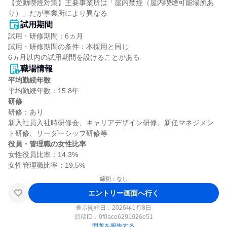
【受動喫煙対策】主要事業所は「屋内禁煙（屋内喫煙可能場所あ
り）」だが事業所により異なる
試用期間
試用・研修期間：6ヵ月

試用・研修期間の条件：本採用と同じ

職場情報
平均勤続年数
研修
研修：あり

新入社員入社時研修会、キャリアデザイン研修、新任マネジメン
役員・管理職の女性比率
女性役員比率：14.3%

締切：なし
エントリー画面へ行く
表示開始日：2026年1月8日
原稿ID：
0f0ace6291926e51
問題を報告する