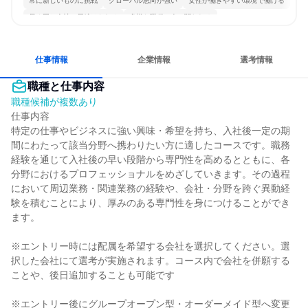
常に新しいものに挑戦
グローバル志向が強い
女性が働きやすい環境で働ける
長く同じ会社に居続けられる
多様な職種の人と関われる
一つの専門分野を極める
若手が裁量を持てる環境
仕事情報
企業情報
選考情報
職種と仕事内容
職種候補が複数あり
仕事内容

特定の仕事やビジネスに強い興味・希望を持ち、入社後一定の期
間にわたって該当分野へ携わりたい方に適したコースです。職務
経験を通じて入社後の早い段階から専門性を高めるとともに、各
分野におけるプロフェッショナルをめざしていきます。その過程
において周辺業務・関連業務の経験や、会社・分野を跨ぐ異動経
験を積むことにより、厚みのある専門性を身につけることができ
ます。

※エントリー時には配属を希望する会社を選択してください。選
択した会社にて選考が実施されます。コース内で会社を併願する
ことや、後日追加することも可能です

※エントリー後にグループオープン型・オーダーメイド型へ変更