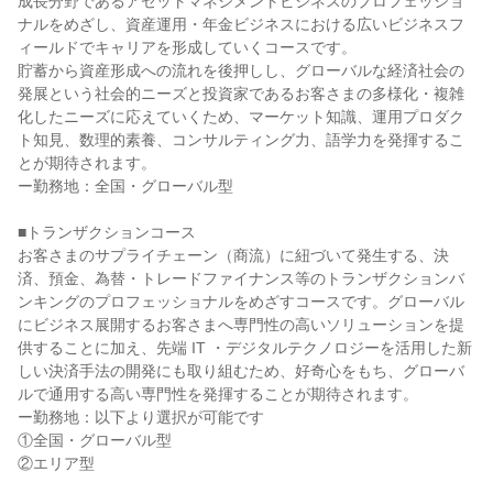
成長分野であるアセットマネジメントビジネスのプロフェッショ
ナルをめざし、資産運用・年金ビジネスにおける広いビジネスフ
ィールドでキャリアを形成していくコースです。

貯蓄から資産形成への流れを後押しし、グローバルな経済社会の
発展という社会的ニーズと投資家であるお客さまの多様化・複雑
化したニーズに応えていくため、マーケット知識、運用プロダク
ト知見、数理的素養、コンサルティング力、語学力を発揮するこ
とが期待されます。

ー勤務地：全国・グローバル型

■トランザクションコース

お客さまのサプライチェーン（商流）に紐づいて発生する、決
済、預金、為替・トレードファイナンス等のトランザクションバ
ンキングのプロフェッショナルをめざすコースです。グローバル
にビジネス展開するお客さまへ専門性の高いソリューションを提
供することに加え、先端 IT ・デジタルテクノロジーを活用した新
しい決済手法の開発にも取り組むため、好奇心をもち、グローバ
ルで通用する高い専門性を発揮することが期待されます。

ー勤務地：以下より選択が可能です

①全国・グローバル型

②エリア型
