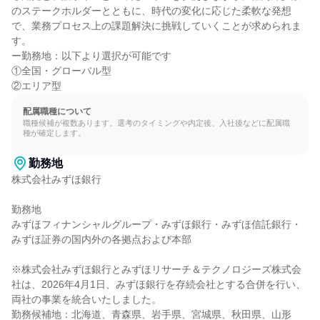
のステークホルダーとともに、時代の変化に応じた柔軟な発想
で、業務プロセス上の課題解決に挑戦していくことが求められま
す。

ー勤務地：以下より選択が可能です

①全国・グローバル型

②エリア型
配属職種について
職種候補が複数あります。選考のタイミングや内定後、入社後などに配属職
種が確定します。
勤務地
株式会社みずほ銀行

勤務地

みずほフィナンシャルグループ・みずほ銀行・みずほ信託銀行・
みずほ証券の国内外の各拠点および本部

※株式会社みずほ銀行とみずほリサーチ＆テクノロジーズ株式会
社は、2026年4月1日、みずほ銀行を存続会社とする合併を行い、
両社の事業を統合いたしました。

勤務候補地：北海道、青森県、岩手県、宮城県、秋田県、山形