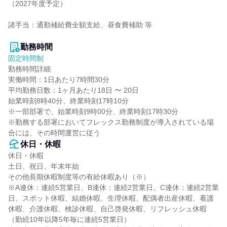
（2027年度予定）

諸手当：通勤補給費全額支給、昼食費補助 等

勤務時間
固定時間制
勤務時間詳細

実働時間：1日あたり7時間30分

平均勤務日数：1ヶ月あたり18日 〜 20日

始業時刻8時40分、終業時刻17時10分

※一部部署で、始業時刻9時00分、終業時刻17時30分

※勤務する部署においてフレックス勤務制度が導入されている場
合には、その時間運営に従う
休日・休暇
休日・休暇

土日、祝日、年末年始

その他長期休暇制度等の有給休暇あり（※）

※A連休：連続5営業日、B連休：連続2営業日、C連休：連続2営業
日、スポット休暇、結婚休暇、生理休暇、配偶者出産休暇、看護
休暇、介護休暇、検診休暇、自己啓発休暇、リフレッシュ休暇
（勤続10年以降5年毎に連続5営業日）
