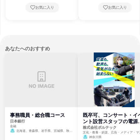
歌山県、鳥取県、島根県、岡山県、広島県、
歌山県、鳥取県、島根県、岡山県、広島
お気に入り
お気に入り
山口県、徳島県、香川県、愛媛県、高知県、
山口県、徳島県、香川県、愛媛県、高知
福岡県、佐賀県、長崎県、熊本県、大分県、
福岡県、佐賀県、長崎県、熊本県、大分
宮崎県、鹿児島県、沖縄県
宮崎県、鹿児島県、沖縄県
あなたへのおすすめ
事務職員・総合職コース
既卒可、コンサート・イ
ント設営スタッフの電源
日本銀行
金融
門
株式会社ボルテック
北海道、青森県、岩手県、宮城県、秋田
文化・教養・娯楽、広告・メディア・マ
県、山形県、福島県、茨城県、群馬県、埼玉
ミ、電力・ガス・水道・エネルギー
神奈川県