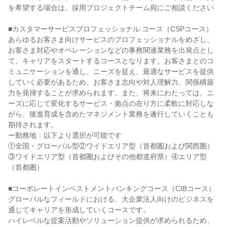
を希望する場合は、採用プロジェクトチーム宛にご相談ください

■カスタマーサービスプロフェッショナル コース（CSPコース）

あらゆるお客さま向けサービスのプロフェッショナルをめざし、
お客さま対応やオペレーションなどの事務関連業務を出発点とし
て、キャリアをスタートするコースとなります。お客さまとのコ
ミュニケーションを通し、ニーズを捉え、最適なサービスを提供
していく必要があるため、お客さま志向や対人理解力、関係構築
力を発揮することが求められます。また、将来にわたっては、ニ
ーズに応じて変化するサービス・拠点の在り方に柔軟に対応しな
がら、後進育成を含めたマネジメント業務を遂行していくことも
期待されます。

ー勤務地：以下より選択が可能です

①全国・グローバル型②ワイドエリア型（首都圏および関西圏）
③ワイドエリア型（首都圏およびその他都道府県）④エリア型
（首都圏）

■コーポレートインベストメントバンキングコース（CIBコース）

グローバルなフィールドにおける、大企業法人向けのビジネスを
通じてキャリアを形成していくコースです。

ハイレベルな提案活動やソリューション提供が求められるため、