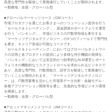
高度な専門性を駆使して業務遂行していくことが期待されます。

ー勤務地：全国・グローバル型

■グローバルマーケッツコース（GMコース）

市場プロダクツを通じたお客さまへのソリューション提供を行う
「セールス＆トレーディング」、資金調達やポートフォリオ運営
を行う「バンキング」、市場ビジネスのIT数理領域を牽引する
「マーケッツデジタルテクノロジー」の3つのフィールドで専門性
を磨き、キャリア形成が可能なコースです。

「セールス＆トレーディング」においてはグローバルネットワー
クの活用と各プロダクトの提供により多様な仲介機能の発揮を、
「バンキング」においては安定的かつ効率的なALM運営とポート
フォリオの機動的なリスクコントロールを求められるビジネスで
あり、高度な専門性、IT数理能力、語学力を駆使して業務遂行し
ていくことが期待されます。「マーケッツデジタルテクノロジ
ー」は、IT数理素養を活かした市場系データ分析・金融モデル・
各種アプリケーション開発等を通じ、先進的な市場ビジネス環境
を構築します。

ー勤務地：全国・グローバル型

■アセットマネジメントコース（AMコース）
