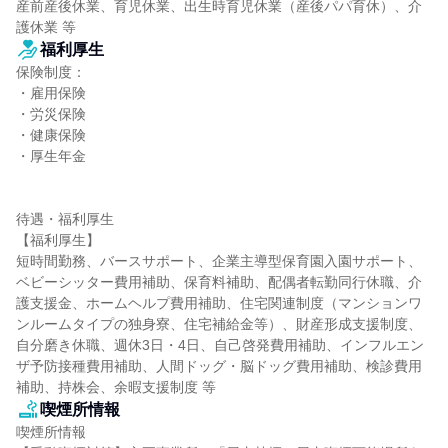
産前産後休業、育児休業、出生時育児休業（産後パパ育休）、介
護休業 等
福利厚生
保険制度：

・雇用保険

・労災保険

・健康保険

・厚生年金

待遇・福利厚生

【福利厚生】

短時間勤務、バースサポート、企業主導型保育園入園サポート、
ベビーシッター費用補助、保育料補助、配偶者転勤同行休職、介
護支援金、ホームヘルプ費用補助、住宅関連制度（マンションワ
ンルームタイプの独身寮、住宅補給金等）、財産形成支援制度、
自分磨き休職、週休3日・4日、自己啓発費用補助、インフルエン
ザ予防接種費用補助、人間ドッグ・脳ドッグ費用補助、検診費用
補助、持株会、余暇支援制度 等
喫煙所情報
喫煙所情報
