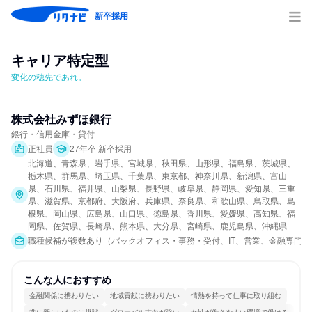
新卒採用
キャリア特定型
変化の穂先であれ。
株式会社みずほ銀行
銀行・信用金庫・貸付
正社員
27年卒 新卒採用
北海道、青森県、岩手県、宮城県、秋田県、山形県、福島県、茨城県、
栃木県、群馬県、埼玉県、千葉県、東京都、神奈川県、新潟県、富山
県、石川県、福井県、山梨県、長野県、岐阜県、静岡県、愛知県、三重
県、滋賀県、京都府、大阪府、兵庫県、奈良県、和歌山県、鳥取県、島
根県、岡山県、広島県、山口県、徳島県、香川県、愛媛県、高知県、福
岡県、佐賀県、長崎県、熊本県、大分県、宮崎県、鹿児島県、沖縄県
職種候補が複数あり（バックオフィス・事務・受付、IT、営業、金融専門職
こんな人におすすめ
金融関係に携わりたい
地域貢献に携わりたい
情熱を持って仕事に取り組む