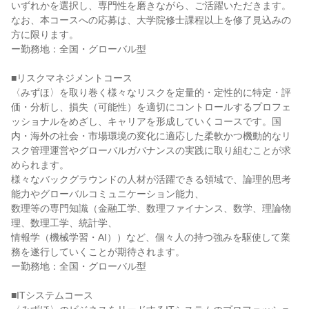
いずれかを選択し、専門性を磨きながら、ご活躍いただきます。

なお、本コースへの応募は、大学院修士課程以上を修了見込みの
方に限ります。

ー勤務地：全国・グローバル型

■リスクマネジメントコース

〈みずほ〉を取り巻く様々なリスクを定量的・定性的に特定・評
価・分析し、損失（可能性）を適切にコントロールするプロフェ
ッショナルをめざし、キャリアを形成していくコースです。国
内・海外の社会・市場環境の変化に適応した柔軟かつ機動的なリ
スク管理運営やグローバルガバナンスの実践に取り組むことが求
められます。

様々なバックグラウンドの人材が活躍できる領域で、論理的思考
能力やグローバルコミュニケーション能力、

数理等の専門知識（金融工学、数理ファイナンス、数学、理論物
理、数理工学、統計学、

情報学（機械学習・AI））など、個々人の持つ強みを駆使して業
務を遂行していくことが期待されます。

ー勤務地：全国・グローバル型

■ITシステムコース
