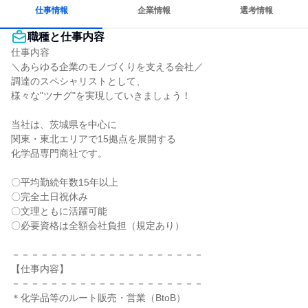
仕事情報
企業情報
選考情報
職種と仕事内容
仕事内容

＼あらゆる企業のモノづくりを支える会社／

調達のスペシャリストとして、

様々な"ツナグ"を実現していきましょう！

当社は、茨城県を中心に

関東・東北エリアで15拠点を展開する

化学品専門商社です。

〇平均勤続年数15年以上

〇完全土日祝休み

〇文理ともに活躍可能

〇必要資格は全額会社負担（規定あり）

－－－－－－－－－－－－－－－－－－－－

【仕事内容】

－－－－－－－－－－－－－－－－－－－－

＊化学品等のルート販売・営業（BtoB）
