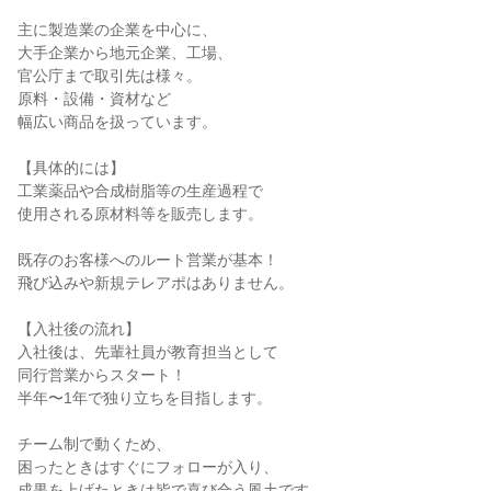
主に製造業の企業を中心に、

大手企業から地元企業、工場、

官公庁まで取引先は様々。

原料・設備・資材など

幅広い商品を扱っています。

【具体的には】

工業薬品や合成樹脂等の生産過程で

使用される原材料等を販売します。

既存のお客様へのルート営業が基本！

飛び込みや新規テレアポはありません。

【入社後の流れ】

入社後は、先輩社員が教育担当として

同行営業からスタート！

半年〜1年で独り立ちを目指します。

チーム制で動くため、

困ったときはすぐにフォローが入り、

成果を上げたときは皆で喜び合う風土です。
