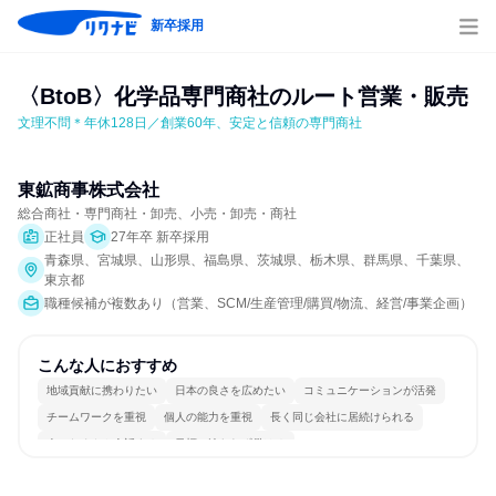
新卒採用
〈BtoB〉化学品専門商社のルート営業・販売
文理不問＊年休128日／創業60年、安定と信頼の専門商社
東鉱商事株式会社
総合商社・専門商社・卸売、小売・卸売・商社
正社員
27年卒 新卒採用
青森県、宮城県、山形県、福島県、茨城県、栃木県、群馬県、千葉県、
東京都
職種候補が複数あり（営業、SCM/生産管理/購買/物流、経営/事業企画）
こんな人におすすめ
地域貢献に携わりたい
日本の良さを広めたい
コミュニケーションが活発
チームワークを重視
個人の能力を重視
長く同じ会社に居続けられる
人とたくさん会話する
目標に追われず働ける