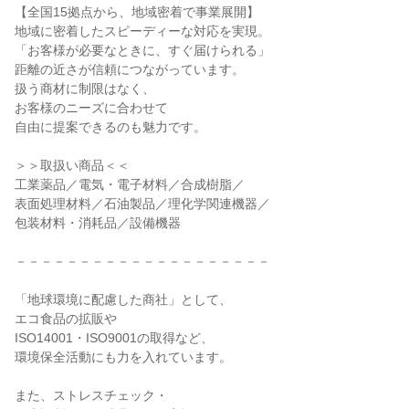
【全国15拠点から、地域密着で事業展開】

地域に密着したスピーディーな対応を実現。

「お客様が必要なときに、すぐ届けられる」

距離の近さが信頼につながっています。

扱う商材に制限はなく、

お客様のニーズに合わせて

自由に提案できるのも魅力です。

＞＞取扱い商品＜＜

工業薬品／電気・電子材料／合成樹脂／

表面処理材料／石油製品／理化学関連機器／

包装材料・消耗品／設備機器

－－－－－－－－－－－－－－－－－－－－

「地球環境に配慮した商社」として、

エコ食品の拡販や

ISO14001・ISO9001の取得など、

環境保全活動にも力を入れています。

また、ストレスチェック・
