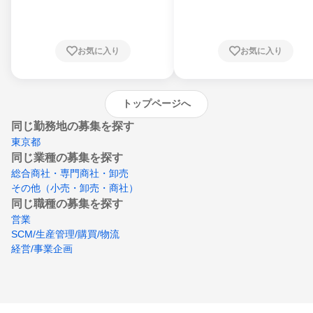
川県、福井県、山梨県、長野県、静岡県、愛
知県、京都府、大阪府、兵庫県、鳥取県、島
根県、岡山県、広島県、山口県、徳島県、香
川県、愛媛県、高知県、福岡県、佐賀県、長
お気に入り
お気に入り
崎県、熊本県、大分県、宮崎県、鹿児島県、
沖縄県
トップページへ
同じ勤務地の募集を探す
東京都
同じ業種の募集を探す
総合商社・専門商社・卸売
その他（小売・卸売・商社）
同じ職種の募集を探す
営業
SCM/生産管理/購買/物流
経営/事業企画