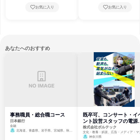
お気に入り
お気に入り
あなたへのおすすめ
事務職員・総合職コース
既卒可、コンサート・イ
ント設営スタッフの電源
日本銀行
金融
門
株式会社ボルテック
北海道、青森県、岩手県、宮城県、秋田
文化・教養・娯楽、広告・メディア・マ
県、山形県、福島県、茨城県、群馬県、埼玉
ミ、電力・ガス・水道・エネルギー
神奈川県
県、東京都、神奈川県、新潟県、富山県、石