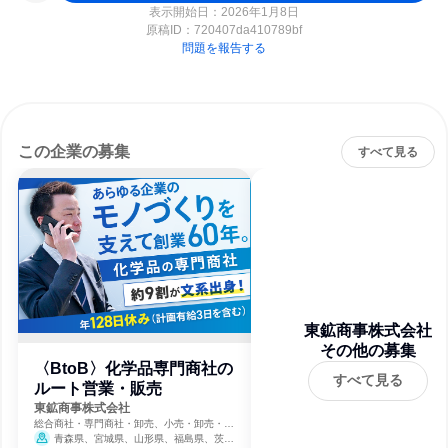
表示開始日：2026年1月8日
原稿ID：
720407da410789bf
問題を報告する
この企業の募集
すべて見る
東鉱商事株式会社
その他の募集
〈BtoB〉化学品専門商社の
すべて見る
ルート営業・販売
東鉱商事株式会社
総合商社・専門商社・卸売、小売・卸売・商
社
青森県、宮城県、山形県、福島県、茨城