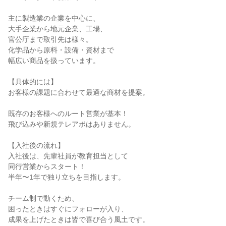
主に製造業の企業を中心に、

大手企業から地元企業、工場、

官公庁まで取引先は様々。

化学品から原料・設備・資材まで

幅広い商品を扱っています。

【具体的には】

お客様の課題に合わせて最適な商材を提案。

既存のお客様へのルート営業が基本！

飛び込みや新規テレアポはありません。

【入社後の流れ】

入社後は、先輩社員が教育担当として

同行営業からスタート！

半年〜1年で独り立ちを目指します。

チーム制で動くため、

困ったときはすぐにフォローが入り、

成果を上げたときは皆で喜び合う風土です。
