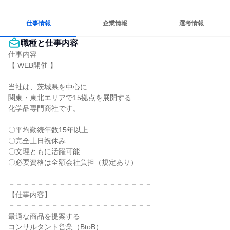
目標に追われず働ける
仕事情報
企業情報
選考情報
職種と仕事内容
仕事内容

【 WEB開催 】

当社は、茨城県を中心に

関東・東北エリアで15拠点を展開する

化学品専門商社です。

〇平均勤続年数15年以上

〇完全土日祝休み

〇文理ともに活躍可能

〇必要資格は全額会社負担（規定あり）

－－－－－－－－－－－－－－－－－－－－

【仕事内容】

－－－－－－－－－－－－－－－－－－－－

最適な商品を提案する

コンサルタント営業（BtoB）
