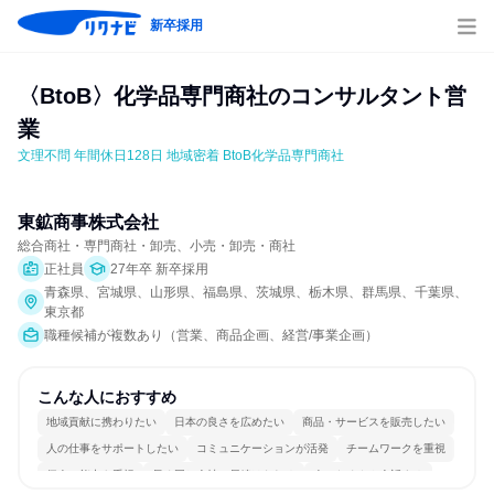
新卒採用
〈BtoB〉化学品専門商社のコンサルタント営
業
文理不問 年間休日128日 地域密着 BtoB化学品専門商社
東鉱商事株式会社
総合商社・専門商社・卸売、小売・卸売・商社
正社員
27年卒 新卒採用
青森県、宮城県、山形県、福島県、茨城県、栃木県、群馬県、千葉県、
東京都
職種候補が複数あり（営業、商品企画、経営/事業企画）
こんな人におすすめ
地域貢献に携わりたい
日本の良さを広めたい
商品・サービスを販売したい
人の仕事をサポートしたい
コミュニケーションが活発
チームワークを重視
個人の能力を重視
長く同じ会社に居続けられる
人とたくさん会話する