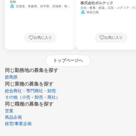
金融
門
株式会社ボルテック
北海道、青森県、岩手県、宮城県、秋田
文化・教養・娯楽、広告・メディア・マ
県、山形県、福島県、茨城県、群馬県、埼玉
ミ、電力・ガス・水道・エネルギー
神奈川県
県、東京都、神奈川県、新潟県、富山県、石
川県、福井県、山梨県、長野県、静岡県、愛
知県、京都府、大阪府、兵庫県、鳥取県、島
根県、岡山県、広島県、山口県、徳島県、香
川県、愛媛県、高知県、福岡県、佐賀県、長
お気に入り
お気に入り
崎県、熊本県、大分県、宮崎県、鹿児島県、
沖縄県
トップページへ
同じ勤務地の募集を探す
群馬県
同じ業種の募集を探す
総合商社・専門商社・卸売
その他（小売・卸売・商社）
同じ職種の募集を探す
営業
商品企画
経営/事業企画