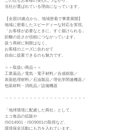
この点もお客様の安心につながり、

当社が選ばれている理由になっています。

【全国15拠点から、地域密着で事業展開】

地域に密着したスピーディーな対応を実現。

「お客様が必要なときに、すぐ届けられる」

距離の近さが信頼につながっています。

扱う商材に制限はなく、

お客様のニーズに合わせて

自由に提案できるのも魅力です。

＞＞取扱い商品＜＜

工業薬品／電気・電子材料／合成樹脂／

表面処理材料／石油製品／理化学関連機器／

包装材料・消耗品／設備機器

－－－－－－－－－－－－－－－－－－－－

「地球環境に配慮した商社」として、

エコ食品の拡販や

ISO14001・ISO9001の取得など、

環境保全活動にも力を入れています。
