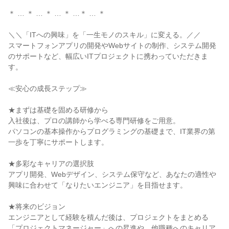
＊ … ＊ … ＊ … ＊ …＊ … ＊

＼＼「ITへの興味」を「一生モノのスキル」に変える。／／

スマートフォンアプリの開発やWebサイトの制作、システム開発
のサポートなど、幅広いITプロジェクトに携わっていただきま
す。

≪安心の成長ステップ≫

★まずは基礎を固める研修から

入社後は、プロの講師から学べる専門研修をご用意。

パソコンの基本操作からプログラミングの基礎まで、IT業界の第
一歩を丁寧にサポートします。

★多彩なキャリアの選択肢

アプリ開発、Webデザイン、システム保守など、あなたの適性や
興味に合わせて「なりたいエンジニア」を目指せます。

★将来のビジョン

エンジニアとして経験を積んだ後は、プロジェクトをまとめる
「プロジェクトマネージャー」への昇進や、他職種へのキャリア