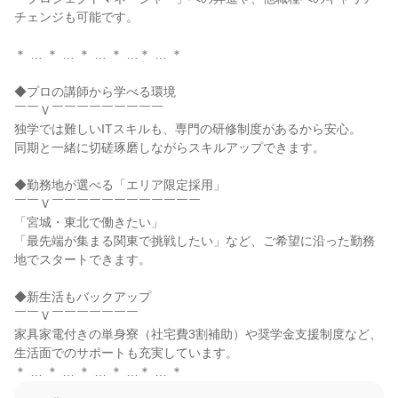
チェンジも可能です。

＊ … ＊ … ＊ … ＊ …＊ … ＊

◆プロの講師から学べる環境

￣￣Ｖ￣￣￣￣￣￣￣￣￣

独学では難しいITスキルも、専門の研修制度があるから安心。

同期と一緒に切磋琢磨しながらスキルアップできます。

◆勤務地が選べる「エリア限定採用」

￣￣Ｖ￣￣￣￣￣￣￣￣￣￣￣￣

「宮城・東北で働きたい」

「最先端が集まる関東で挑戦したい」など、ご希望に沿った勤務
地でスタートできます。

◆新生活もバックアップ

￣￣Ｖ￣￣￣￣￣￣￣

家具家電付きの単身寮（社宅費3割補助）や奨学金支援制度など、
生活面でのサポートも充実しています。

＊ … ＊ … ＊ … ＊ …＊ … ＊