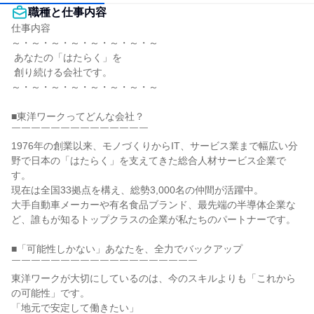
職種と仕事内容
仕事内容

～・～・～・～・～・～・～・～

 あなたの「はたらく」を

 創り続ける会社です。

～・～・～・～・～・～・～・～

■東洋ワークってどんな会社？

￣￣￣￣￣￣￣￣￣￣￣￣￣￣

1976年の創業以来、モノづくりからIT、サービス業まで幅広い分
野で日本の「はたらく」を支えてきた総合人材サービス企業で
す。

現在は全国33拠点を構え、総勢3,000名の仲間が活躍中。

大手自動車メーカーや有名食品ブランド、最先端の半導体企業な
ど、誰もが知るトップクラスの企業が私たちのパートナーです。

■「可能性しかない」あなたを、全力でバックアップ

￣￣￣￣￣￣￣￣￣￣￣￣￣￣￣￣￣￣￣

東洋ワークが大切にしているのは、今のスキルよりも「これから
の可能性」です。

「地元で安定して働きたい」
