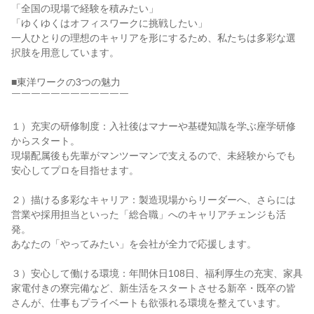
「全国の現場で経験を積みたい」

「ゆくゆくはオフィスワークに挑戦したい」

一人ひとりの理想のキャリアを形にするため、私たちは多彩な選
択肢を用意しています。

■東洋ワークの3つの魅力

￣￣￣￣￣￣￣￣￣￣￣￣

１）充実の研修制度：入社後はマナーや基礎知識を学ぶ座学研修
からスタート。

現場配属後も先輩がマンツーマンで支えるので、未経験からでも
安心してプロを目指せます。

２）描ける多彩なキャリア：製造現場からリーダーへ、さらには
営業や採用担当といった「総合職」へのキャリアチェンジも活
発。

あなたの「やってみたい」を会社が全力で応援します。

３）安心して働ける環境：年間休日108日、福利厚生の充実、家具
家電付きの寮完備など、新生活をスタートさせる新卒・既卒の皆
さんが、仕事もプライベートも欲張れる環境を整えています。
