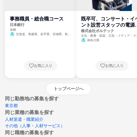
事務職員・総合職コース
既卒可、コンサート・イ
ント設営スタッフの電源
日本銀行
金融
門
株式会社ボルテック
北海道、青森県、岩手県、宮城県、秋田
文化・教養・娯楽、広告・メディア・マ
県、山形県、福島県、茨城県、群馬県、埼玉
ミ、電力・ガス・水道・エネルギー
神奈川県
県、東京都、神奈川県、新潟県、富山県、石
川県、福井県、山梨県、長野県、静岡県、愛
知県、京都府、大阪府、兵庫県、鳥取県、島
根県、岡山県、広島県、山口県、徳島県、香
川県、愛媛県、高知県、福岡県、佐賀県、長
お気に入り
お気に入り
崎県、熊本県、大分県、宮崎県、鹿児島県、
沖縄県
トップページへ
同じ勤務地の募集を探す
東京都
同じ業種の募集を探す
人材派遣・職業紹介
その他（人事・人材サービス）
同じ職種の募集を探す