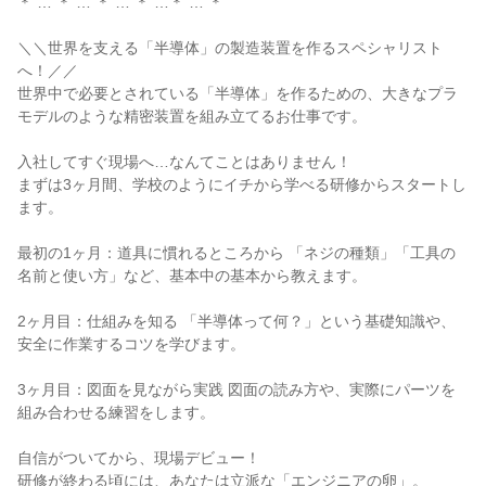
＊ … ＊ … ＊ … ＊ …＊ … ＊

＼＼世界を支える「半導体」の製造装置を作るスペシャリスト
へ！／／

世界中で必要とされている「半導体」を作るための、大きなプラ
モデルのような精密装置を組み立てるお仕事です。

入社してすぐ現場へ…なんてことはありません！

まずは3ヶ月間、学校のようにイチから学べる研修からスタートし
ます。

最初の1ヶ月：道具に慣れるところから 「ネジの種類」「工具の
名前と使い方」など、基本中の基本から教えます。

2ヶ月目：仕組みを知る 「半導体って何？」という基礎知識や、
安全に作業するコツを学びます。

3ヶ月目：図面を見ながら実践 図面の読み方や、実際にパーツを
組み合わせる練習をします。

自信がついてから、現場デビュー！

研修が終わる頃には、あなたは立派な「エンジニアの卵」。
