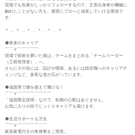
現場でも先輩がしっかりフォローするので、文系出身者や機械に
触れたことがない方も、着実にプロへと成長していける環境で
す。

＊ … ＊ … ＊ … ＊ …＊ … ＊

◆将来のキャリア

￣￣Ｖ￣￣￣￣￣

現場で技術を磨いた後は、チームをまとめる「チームリーダー
（工程管理者）」へ。

さらにその先には、設計や開発、あるいは総合職へのキャリアチ
ェンジなど、多彩な道が広がっています。

◆滋賀県で腰を据えて働ける！

￣￣Ｖ￣￣￣￣￣￣￣￣

「滋賀限定採用」なので、転勤の心配はありません。

お気に入りの街でじっくりキャリアを築けます。

◆生活サポートも万全

￣￣Ｖ￣￣￣￣￣￣￣

家具家電付きの単身寮をご用意。
