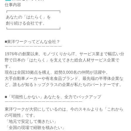
仕事内容

┏━━━━━━━━━━━━┓

 あなたの「はたらく」を

 創り続ける会社です。

┗━━━━━━━━━━━━┛

■東洋ワークってどんな会社？

￣￣￣￣￣￣￣￣￣￣￣￣￣￣

1976年の創業以来、モノづくりからIT、サービス業まで幅広い分
野で日本の「はたらく」を支えてきた総合人材サービス企業で
す。

現在は全国33拠点を構え、総勢3,000名の仲間が活躍中。

大手自動車メーカーや有名食品ブランド、最先端の半導体企業な
ど、誰もが知るトップクラスの企業が私たちのパートナーです。

■「可能性しかない」あなたを、全力でバックアップ

￣￣￣￣￣￣￣￣￣￣￣￣￣￣￣￣￣￣￣

東洋ワークが大切にしているのは、今のスキルよりも「これから
の可能性」です。

「地元で安定して働きたい」

「全国の現場で経験を積みたい」
