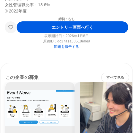
女性管理職比率：13.6%

締切：なし
エントリー画面へ行く
表示開始日：2026年1月8日
原稿ID：
dc37a1a33518e0ea
問題を報告する
この企業の募集
すべて見る