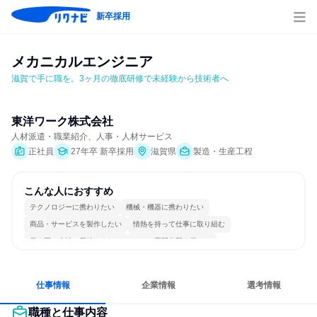
新卒採用
メカニカルエンジニア
滋賀で手に職を。3ヶ月の徹底研修で未経験から技術者へ
東洋ワーク株式会社
人材派遣・職業紹介、人事・人材サービス
正社員
27年卒 新卒採用
滋賀県
製造・生産工程
こんな人におすすめ
テクノロジーに携わりたい
機械・機器に携わりたい
商品・サービスを製作したい
情熱を持って仕事に取り組む
長く同じ会社に居続けられる
一つの専門分野を極める
仕事情報
企業情報
選考情報
職種と仕事内容