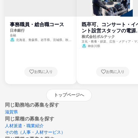
事務職員・総合職コース
既卒可、コンサート・イ
ント設営スタッフの電源
日本銀行
金融
門
株式会社ボルテック
北海道、青森県、岩手県、宮城県、秋田
文化・教養・娯楽、広告・メディア・マ
県、山形県、福島県、茨城県、群馬県、埼玉
ミ、電力・ガス・水道・エネルギー
神奈川県
県、東京都、神奈川県、新潟県、富山県、石
川県、福井県、山梨県、長野県、静岡県、愛
知県、京都府、大阪府、兵庫県、鳥取県、島
根県、岡山県、広島県、山口県、徳島県、香
川県、愛媛県、高知県、福岡県、佐賀県、長
お気に入り
お気に入り
崎県、熊本県、大分県、宮崎県、鹿児島県、
沖縄県
トップページへ
同じ勤務地の募集を探す
滋賀県
同じ業種の募集を探す
人材派遣・職業紹介
その他（人事・人材サービス）