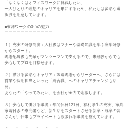
「ゆくゆくはオフィスワークに挑戦したい」

一人ひとりの理想のキャリアを形にするため、私たちは多彩な選
択肢を用意しています。

■東洋ワークの3つの魅力

￣￣￣￣￣￣￣￣￣￣￣￣

１）充実の研修制度：入社後はマナーや基礎知識を学ぶ座学研修
からスタート。

現場配属後も先輩がマンツーマンで支えるので、未経験からでも
安心してプロを目指せます。

２）描ける多彩なキャリア：製造現場からリーダーへ、さらには
営業や採用担当といった「総合職」へのキャリアチェンジも活
発。

あなたの「やってみたい」を会社が全力で応援します。

３）安心して働ける環境：年間休日121日、福利厚生の充実、家具
家電付きの寮完備など、新生活をスタートさせる新卒・既卒の皆
さんが、仕事もプライベートも欲張れる環境を整えています。
