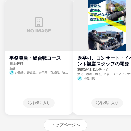
事務職員・総合職コース
既卒可、コンサート・イ
ント設営スタッフの電源
日本銀行
金融
門
株式会社ボルテック
北海道、青森県、岩手県、宮城県、秋田
文化・教養・娯楽、広告・メディア・マ
県、山形県、福島県、茨城県、群馬県、埼玉
ミ、電力・ガス・水道・エネルギー
神奈川県
県、東京都、神奈川県、新潟県、富山県、石
川県、福井県、山梨県、長野県、静岡県、愛
知県、京都府、大阪府、兵庫県、鳥取県、島
根県、岡山県、広島県、山口県、徳島県、香
川県、愛媛県、高知県、福岡県、佐賀県、長
お気に入り
お気に入り
崎県、熊本県、大分県、宮崎県、鹿児島県、
沖縄県
トップページへ