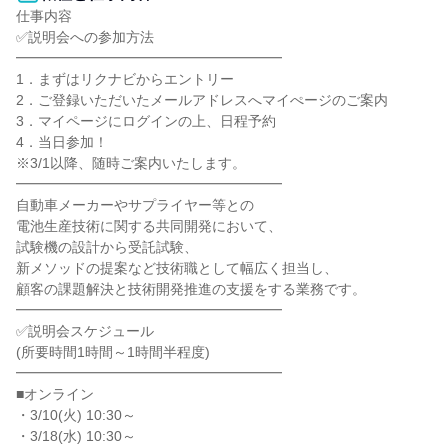
仕事内容

✅説明会への参加方法

━━━━━━━━━━━━━━━━━━━

1．まずはリクナビからエントリー

2．ご登録いただいたメールアドレスへマイぺージのご案内

3．マイページにログインの上、日程予約

4．当日参加！

※3/1以降、随時ご案内いたします。

━━━━━━━━━━━━━━━━━━━

自動車メーカーやサプライヤー等との

電池生産技術に関する共同開発において、

試験機の設計から受託試験、

新メソッドの提案など技術職として幅広く担当し、

顧客の課題解決と技術開発推進の支援をする業務です。

━━━━━━━━━━━━━━━━━━━

✅説明会スケジュール

(所要時間1時間～1時間半程度)

━━━━━━━━━━━━━━━━━━━

■オンライン

・3/10(火) 10:30～

・3/18(水) 10:30～
