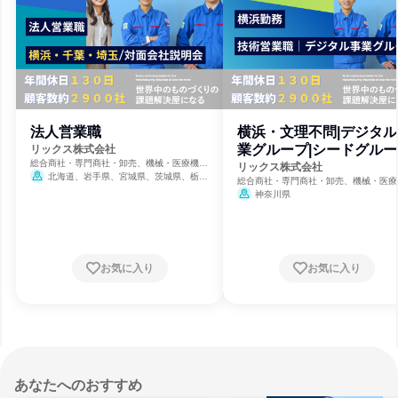
法人営業職
横浜・文理不問|デジタル
業グループ|シードグルー
リックス株式会社
総合商社・専門商社・卸売、機械・医療機器
リックス株式会社
メーカー、製造・メーカー
北海道、岩手県、宮城県、茨城県、栃木
総合商社・専門商社・卸売、機械・医療
県、埼玉県、千葉県、東京都、神奈川県、石
メーカー、製造・メーカー
神奈川県
川県、静岡県、愛知県、三重県、滋賀県、大
阪府、兵庫県、和歌山県、岡山県、広島県、
山口県、愛媛県、福岡県、長崎県、熊本県、
大分県、鹿児島県
お気に入り
お気に入り
あなたへのおすすめ