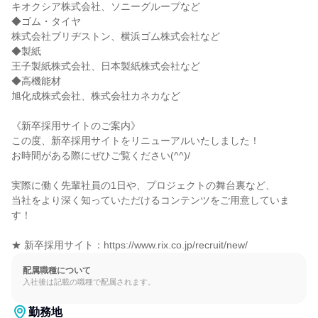
キオクシア株式会社、ソニーグループなど

◆ゴム・タイヤ

株式会社ブリヂストン、横浜ゴム株式会社など

◆製紙

王子製紙株式会社、日本製紙株式会社など

◆高機能材

旭化成株式会社、株式会社カネカなど

《新卒採用サイトのご案内》

この度、新卒採用サイトをリニューアルいたしました！

お時間がある際にぜひご覧ください(^^)/

実際に働く先輩社員の1日や、プロジェクトの舞台裏など、

当社をより深く知っていただけるコンテンツをご用意していま
す！

★ 新卒採用サイト：https://www.rix.co.jp/recruit/new/
配属職種について
入社後は記載の職種で配属されます。
勤務地