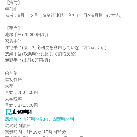
【賞与】

年2回

備考：6月、12月（※業績連動、入社1年目の6月賞与は寸志）

【手当】

地域手当(20,000円/月)

家族手当

住宅手当(借上社宅制度を利用していない方のみ支給)

残業手当(残業時間に応じて割増支給)

通勤手当(上限8万円/月)

給与例

◎初任給

大卒

月給：250,300円

大学院卒

月給：271,300円
勤務時間
残業月平均20時間以内、固定時間制
勤務時間詳細

実働時間：1日あたり7時間30分
