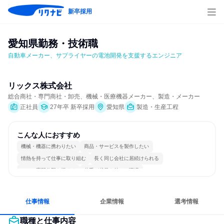
新卒採用
愛知県勤務・技術職
自動車メーカー、サプライヤーの電池開発を支援するエンジニア
リックス株式会社
総合商社・専門商社・卸売、機械・医療機器メーカー、製造・メーカー
正社員
27年卒 新卒採用
愛知県
製造・生産工程
こんな人におすすめ
機械・機器に携わりたい
商品・サービスを製作したい
情熱を持って仕事に取り組む
長く同じ会社に居続けられる
一つの専門分野を極める
若手が裁量を持てる環境
仕事情報
企業情報
選考情報
職種と仕事内容