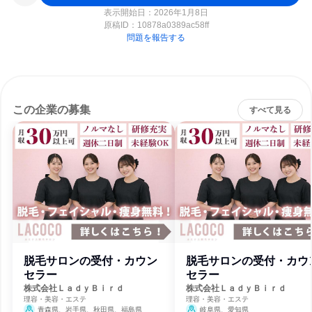
表示開始日：2026年1月8日
原稿ID：
10878a0389ac58ff
問題を報告する
この企業の募集
すべて見る
脱毛サロンの受付・カウン
脱毛サロンの受付・カウ
セラー
セラー
株式会社ＬａｄｙＢｉｒｄ
株式会社ＬａｄｙＢｉｒｄ
理容・美容・エステ
理容・美容・エステ
青森県、岩手県、秋田県、福島県
岐阜県、愛知県