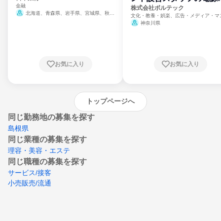
金融
門
株式会社ボルテック
北海道、青森県、岩手県、宮城県、秋田
文化・教養・娯楽、広告・メディア・マ
県、山形県、福島県、茨城県、群馬県、埼玉
ミ、電力・ガス・水道・エネルギー
神奈川県
県、東京都、神奈川県、新潟県、富山県、石
川県、福井県、山梨県、長野県、静岡県、愛
知県、京都府、大阪府、兵庫県、鳥取県、島
根県、岡山県、広島県、山口県、徳島県、香
川県、愛媛県、高知県、福岡県、佐賀県、長
お気に入り
お気に入り
崎県、熊本県、大分県、宮崎県、鹿児島県、
沖縄県
トップページへ
同じ勤務地の募集を探す
島根県
同じ業種の募集を探す
理容・美容・エステ
同じ職種の募集を探す
サービス/接客
小売販売/流通