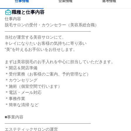
仕事情報
企業情報
選考情報
職種と仕事内容
仕事内容

脱毛サロンの受付・カウンセラー（美容系総合職）

―――――――――――――――――――――

当社が運営する美容サロンにて、

キレイになりたいお客様の気持ちに寄り添い

"美"を叶えるお手伝いをお任せします。

まずは美容脱毛のお手入れを中心に担当していただきます。

＊開店＆閉店準備

＊受付業務（お客様のご案内、予約管理など）

＊カウンセリング

＊施術（個室空間で行います）

＊電話・メール対応

＊事務作業

＊簡単な清掃 など

■事業内容

―――――――――――――――――――――

エステティックサロンの運営
