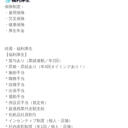
福利厚生
保険制度：

・雇用保険

・労災保険

・健康保険

・厚生年金

待遇・福利厚生

【福利厚生】

＊賞与あり（業績連動／年2回）

＊昇格・昇給あり（年4回タイミングあり！）

＊施術手当

＊職務手当

＊役職手当

＊出張手当

＊通勤手当

＊併設店手当（規定有）

＊超過残業代全額支給

＊化粧品社員割引

＊インセンティブ制度（個人・店舗）

＊社内表彰制度（年1回／個人・店舗）
