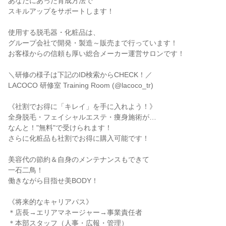
あなたにあった育成方法で

スキルアップをサポートします！

使用する脱毛器・化粧品は、

グループ会社で開発・製造～販売まで行っています！

お客様からの信頼も厚い総合メーカー運営サロンです！

＼研修の様子は下記のID検索からCHECK！／

LACOCO 研修室 Training Room (@lacoco_tr)

《社割でお得に「キレイ」を手に入れよう！》

全身脱毛・フェイシャルエステ・痩身施術が…

なんと！"無料"で受けられます！

さらに化粧品も社割でお得に購入可能です！

美容代の節約＆自身のメンテナンスもできて

一石二鳥！

働きながら目指せ美BODY！

《将来的なキャリアパス》

＊店長→エリアマネージャー→事業責任者

＊本部スタッフ（人事・広報・管理）
