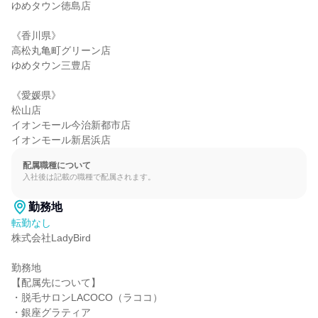
ゆめタウン徳島店

《香川県》

高松丸亀町グリーン店

ゆめタウン三豊店

《愛媛県》

松山店

イオンモール今治新都市店

イオンモール新居浜店
配属職種について
入社後は記載の職種で配属されます。
勤務地
転勤なし
株式会社LadyBird

勤務地

【配属先について】

・脱毛サロンLACOCO（ラココ）

・銀座グラティア
