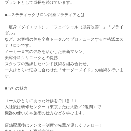
ブランドとして成長を続けています。

■エステティックサロン銀座グラティアとは

―――――――――――――――――――――

「痩身（ダイエット）」「フェイシャル（肌質改善）」「ブライ
ダル」

など、お客様の美を全身トータルでプロデュースする本格派エス
テサロンです。

メーカー直営の強みを活かした最新マシン、

美容外科クリニックとの提携、

スタッフの熟練したハンド技術を組み合わせ、

一人ひとりの悩みに合わせた「オーダーメイド」の施術を行いま
す。

■当社の魅力

―――――――――――――――――――――

《一人ひとりにあった研修をご用意！》

入社後は研修センター（東京または大阪／2週間）で

機器の使い方や施術の仕方などを学びます。

店舗配属後はメンター制度で先輩が優しくフォロー！
