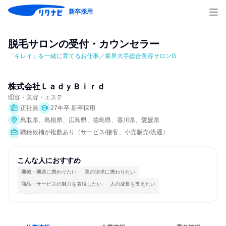
新卒採用
脱毛サロンの受付・カウンセラー
「キレイ」を一緒に育てるお仕事／業界大手総合美容サロンG
株式会社ＬａｄｙＢｉｒｄ
理容・美容・エステ
正社員
27年卒 新卒採用
鳥取県、島根県、広島県、徳島県、香川県、愛媛県
職種候補が複数あり（サービス/接客、小売販売/流通）
こんな人におすすめ
機械・機器に携わりたい
美の追求に携わりたい
商品・サービスの魅力を表現したい
人の成長を支えたい
情熱を持って仕事に取り組む
コミュニケーションが活発
女性が働きやすい環境で働ける
長く同じ会社に居続けられる
若手が裁量を持てる環境
人とたくさん会話する