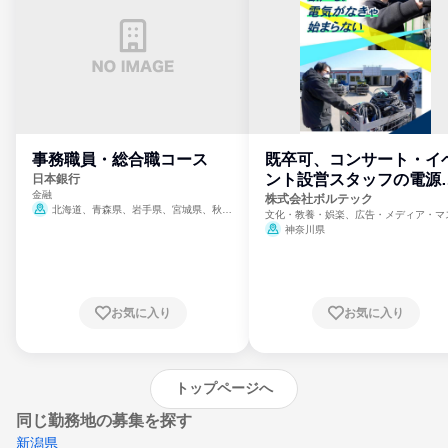
事務職員・総合職コース
既卒可、コンサート・イ
ント設営スタッフの電源
日本銀行
金融
門
株式会社ボルテック
北海道、青森県、岩手県、宮城県、秋田
文化・教養・娯楽、広告・メディア・マ
県、山形県、福島県、茨城県、群馬県、埼玉
ミ、電力・ガス・水道・エネルギー
神奈川県
県、東京都、神奈川県、新潟県、富山県、石
川県、福井県、山梨県、長野県、静岡県、愛
知県、京都府、大阪府、兵庫県、鳥取県、島
根県、岡山県、広島県、山口県、徳島県、香
川県、愛媛県、高知県、福岡県、佐賀県、長
お気に入り
お気に入り
崎県、熊本県、大分県、宮崎県、鹿児島県、
沖縄県
トップページへ
同じ勤務地の募集を探す
新潟県