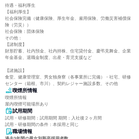
待遇・福利厚生

【福利厚生】

社会保険完備（健康保険、厚生年金、雇用保険、労働災害補償保
険（労災））

社会保険：団体保険

その他：

【諸制度】

財形貯蓄、社内預金、社内持株、住宅貸付金、慶弔見舞金、企業
年金基金、退職金制度、出産・育児支援など

【諸施設】

食堂、健康管理室、男女独身寮（各事業所に完備）・社宅、研修
センター（箱根、市川）、契約レジャー施設多数、その他
喫煙所情報
喫煙所情報

屋内喫煙可能場所あり
試用期間
試用・研修期間：試用期間 期間：入社後２ヶ月間

職場情報
過去3年間の男女別新卒採用者数