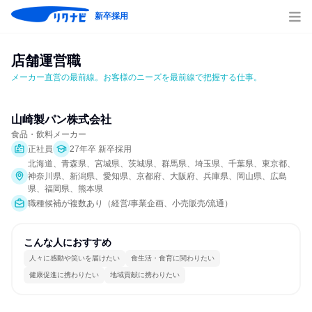
新卒採用
店舗運営職
メーカー直営の最前線。お客様のニーズを最前線で把握する仕事。
山崎製パン株式会社
食品・飲料メーカー
正社員
27年卒 新卒採用
北海道、青森県、宮城県、茨城県、群馬県、埼玉県、千葉県、東京都、
神奈川県、新潟県、愛知県、京都府、大阪府、兵庫県、岡山県、広島
県、福岡県、熊本県
職種候補が複数あり（経営/事業企画、小売販売/流通）
こんな人におすすめ
人々に感動や笑いを届けたい
食生活・食育に関わりたい
健康促進に携わりたい
地域貢献に携わりたい