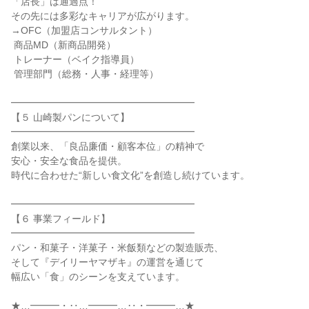
「店長」は通過点！

その先には多彩なキャリアが広がります。

→OFC（加盟店コンサルタント）

 商品MD（新商品開発）

 トレーナー（ベイク指導員）

 管理部門（総務・人事・経理等）

━━━━━━━━━━━━━━━━━━━

【５ 山崎製パンについて】

━━━━━━━━━━━━━━━━━━━

創業以来、「良品廉価・顧客本位」の精神で

安心・安全な食品を提供。

時代に合わせた“新しい食文化”を創造し続けています。

━━━━━━━━━━━━━━━━━━━

【６ 事業フィールド】

━━━━━━━━━━━━━━━━━━━

パン・和菓子・洋菓子・米飯類などの製造販売、

そして『デイリーヤマザキ』の運営を通じて

幅広い「食」のシーンを支えています。

★…━━━・‥…━━━…‥・━━━…★
