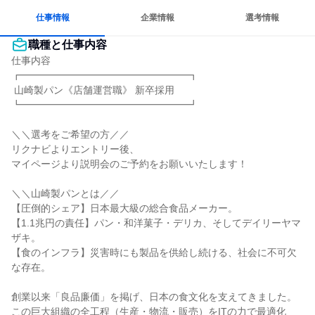
仕事情報
企業情報
選考情報
職種と仕事内容
仕事内容

┏━━━━━━━━━━━━━━━━━┓

 山崎製パン《店舗運営職》 新卒採用

┗━━━━━━━━━━━━━━━━━┛

＼＼選考をご希望の方／／

リクナビよりエントリー後、

マイページより説明会のご予約をお願いいたします！

＼＼山崎製パンとは／／

【圧倒的シェア】日本最大級の総合食品メーカー。

【1.1兆円の責任】パン・和洋菓子・デリカ、そしてデイリーヤマ
ザキ。

【食のインフラ】災害時にも製品を供給し続ける、社会に不可欠
な存在。

創業以来「良品廉価」を掲げ、日本の食文化を支えてきました。

この巨大組織の全工程（生産・物流・販売）をITの力で最適化