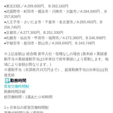
●東京23区／A 289,600円、 B 262,160円

●武蔵野市・町田市・横浜市・川崎市・大阪市／A 284,680円 、B 
257,828円

●八王子市・さいたま市・千葉市・名古屋市／A 283,450円、B 
256,745円

●京都市／A 277,300円、B 251,330円

●札幌市・仙台市・甲府市・福岡市／A 272,380円、B 246,998円

●宇都宮市・新潟市・郡山市／A 268,690円、B 243,749円

※上記金額は 総合職 新卒入社・役職なしの場合 (基本給＋業績連
動手当※業績連動手当は1年単位で前年業績により変動します。地
域により金額が異なります。)

※通勤手当（非課税月15万円まで）、超過勤務手当(1分単位)は別
途支給
勤務時間
変形労働時間制
勤務時間詳細

総労働時間：1週あたり40時間

1ヶ月単位の変形労働時間制

実働40時間以内／週平均
