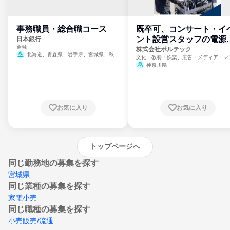
事務職員・総合職コース
既卒可、コンサート・イ
ント設営スタッフの電源
日本銀行
金融
門
株式会社ボルテック
北海道、青森県、岩手県、宮城県、秋田
文化・教養・娯楽、広告・メディア・マ
県、山形県、福島県、茨城県、群馬県、埼玉
ミ、電力・ガス・水道・エネルギー
神奈川県
県、東京都、神奈川県、新潟県、富山県、石
川県、福井県、山梨県、長野県、静岡県、愛
知県、京都府、大阪府、兵庫県、鳥取県、島
根県、岡山県、広島県、山口県、徳島県、香
川県、愛媛県、高知県、福岡県、佐賀県、長
お気に入り
お気に入り
崎県、熊本県、大分県、宮崎県、鹿児島県、
沖縄県
トップページへ
同じ勤務地の募集を探す
宮城県
同じ業種の募集を探す
家電小売
同じ職種の募集を探す
小売販売/流通