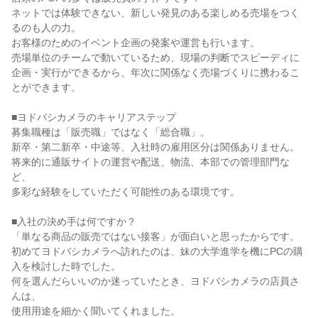
ネットでは体験できない、新しい発見のある楽しめる売場をつく
るのも人の力。

お客様のためのイベント企画の発案や運営も行います。

売場単位のチームで動いているため、現場の判断でスピーディに

企画・実行ができるから、年次に関係なく売場づくりに携わるこ
とができます。

■ヨドバシカメラのキャリアステップ

募集職種は「販売職」ではなく「総合職」。

新卒・第二新卒・中途等、入社時の雇用区分は関係ありません。

将来的に通販サイトの運営や配送、物流、本部での管理部門な
ど、

多彩な経験をしていただく可能性のある環境です。

■入社の決め手は何ですか？

「単なる商品の販売ではない接客」が面白いと思ったからです。

初めてヨドバシカメラへ訪れたのは、妹の大学進学を機にPCの購
入を検討した時でした。

何を選んだらいいのか迷っていたとき、ヨドバシカメラの店員さ
んは、

使用用途を細かく聞いてくれました。
