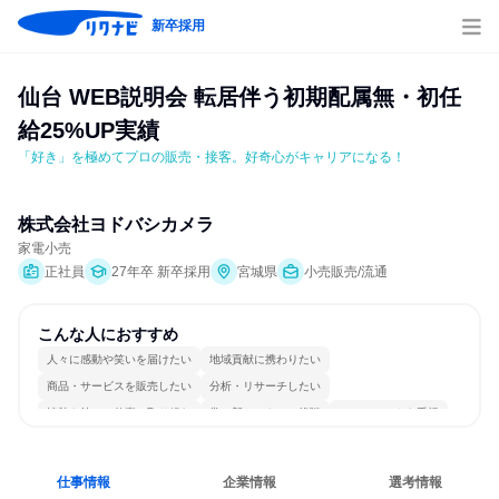
新卒採用
仙台 WEB説明会 転居伴う初期配属無・初任
給25%UP実績
「好き」を極めてプロの販売・接客。好奇心がキャリアになる！
株式会社ヨドバシカメラ
家電小売
正社員
27年卒 新卒採用
宮城県
小売販売/流通
こんな人におすすめ
人々に感動や笑いを届けたい
地域貢献に携わりたい
商品・サービスを販売したい
分析・リサーチしたい
情熱を持って仕事に取り組む
常に新しいものに挑戦
チームワークを重視
自分の好きな場所で働ける
若手が裁量を持てる環境
人とたくさん会話する
仕事情報
企業情報
選考情報