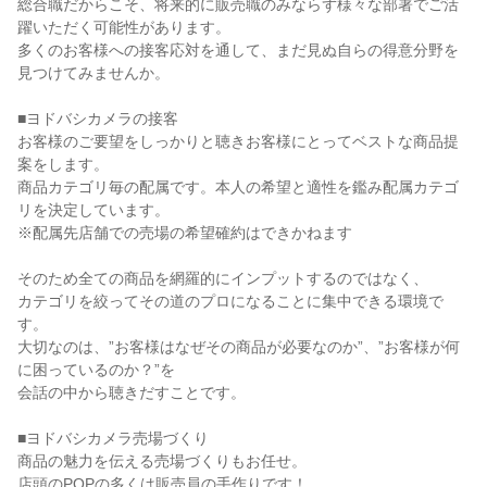
総合職だからこそ、将来的に販売職のみならず様々な部署でご活
躍いただく可能性があります。

多くのお客様への接客応対を通して、まだ見ぬ自らの得意分野を
見つけてみませんか。

■ヨドバシカメラの接客

お客様のご要望をしっかりと聴きお客様にとってベストな商品提
案をします。

商品カテゴリ毎の配属です。本人の希望と適性を鑑み配属カテゴ
リを決定しています。

※配属先店舗での売場の希望確約はできかねます

そのため全ての商品を網羅的にインプットするのではなく、

カテゴリを絞ってその道のプロになることに集中できる環境で
す。

大切なのは、”お客様はなぜその商品が必要なのか”、”お客様が何
に困っているのか？”を

会話の中から聴きだすことです。

■ヨドバシカメラ売場づくり

商品の魅力を伝える売場づくりもお任せ。

店頭のPOPの多くは販売員の手作りです！
