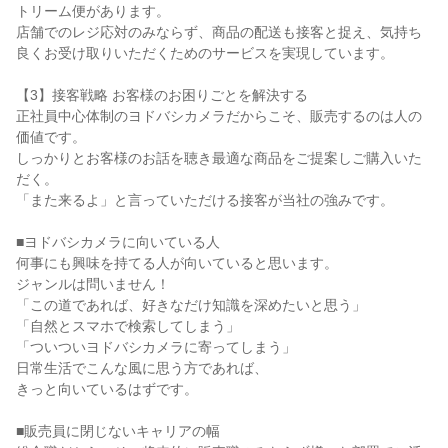
トリーム便があります。

店舗でのレジ応対のみならず、商品の配送も接客と捉え、気持ち
良くお受け取りいただくためのサービスを実現しています。

【3】接客戦略 お客様のお困りごとを解決する

正社員中心体制のヨドバシカメラだからこそ、販売するのは人の
価値です。

しっかりとお客様のお話を聴き最適な商品をご提案しご購入いた
だく。

「また来るよ」と言っていただける接客が当社の強みです。

■ヨドバシカメラに向いている人

何事にも興味を持てる人が向いていると思います。

ジャンルは問いません！

「この道であれば、好きなだけ知識を深めたいと思う」

「自然とスマホで検索してしまう」

「ついついヨドバシカメラに寄ってしまう」

日常生活でこんな風に思う方であれば、

きっと向いているはずです。

■販売員に閉じないキャリアの幅
