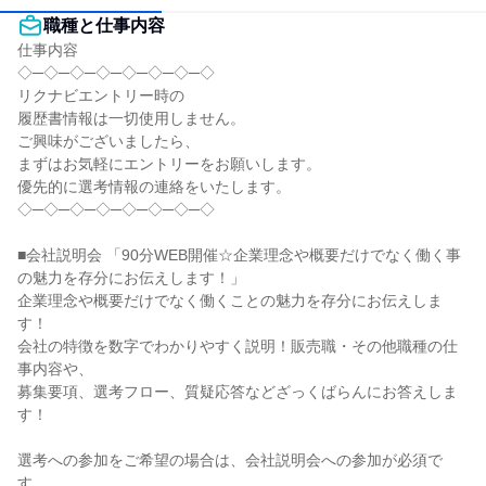
職種と仕事内容
仕事内容

◇─◇─◇─◇─◇─◇─◇─◇

リクナビエントリー時の

履歴書情報は一切使用しません。

ご興味がございましたら、

まずはお気軽にエントリーをお願いします。

優先的に選考情報の連絡をいたします。

◇─◇─◇─◇─◇─◇─◇─◇

■会社説明会 「90分WEB開催☆企業理念や概要だけでなく働く事
の魅力を存分にお伝えします！」

企業理念や概要だけでなく働くことの魅力を存分にお伝えしま
す！

会社の特徴を数字でわかりやすく説明！販売職・その他職種の仕
事内容や、

募集要項、選考フロー、質疑応答などざっくばらんにお答えしま
す！

選考への参加をご希望の場合は、会社説明会への参加が必須で
す。
