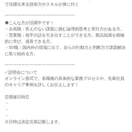
で活躍出来る技術力やスキルが身に付く

￣￣￣￣￣￣￣￣￣￣￣￣￣￣￣￣￣

◆こんな方が活躍中です！

・企画職：答えのない課題に挑む論理的思考と実行力がある方。

・営業職：相手の話を引き出すことができる方。製品知識を積極
的に学び、成長できる方。

・SV職：国内外の現場に出て、自らの行動力と判断力で課題解決
に取り組める方。

￣￣￣￣￣￣￣￣￣￣￣￣￣￣￣￣￣

✅説明会について

オンライン形式で、各職種の具体的な業務プロセスや、先輩社員
のキャリア事例を詳しくお伝えします！

⏰開催日時⏰

・

・

・

※日時は決定次第記載します。
