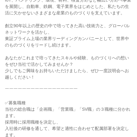
IoT、ハンドリング、環境、材料、検査分野など幅広い分野へ事業
を展開し、自動車、鉄鋼、電子業界をはじめとした、私たちの生
活に欠かせないさまざまな産業のものづくりを支えています。

創立90年以上の歴史の中で培ってきた高い技術力と、グローバル
ネットワークを活かし、

東証プライム上場の業界リーディングカンパニーとして、世界中
のものづくりをリードし続けます。

あなたがこれまで培ってきたスキルや経験、ものづくりへの想い
をぜひ当社で活かしてみませんか？

少しでもご興味をお持ちいただけましたら、ぜひ一度説明会へお
越しください！

￣￣￣￣￣￣￣￣￣￣￣￣￣￣￣￣￣

✅募集職種

当社の総合職は「企画職」「営業職」「SV職」の３職種に分かれ
ます。

採用時に採用職種を決定し、

入社後の研修を通して、希望と適性に合わせて配属部署を決定し
ます。
