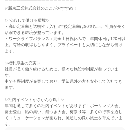
￣￣￣￣￣￣￣￣￣￣￣￣￣￣￣￣￣

✅新東工業株式会社のここがおすすめ！

✨ 安心して働ける環境✨

・高い定着率と透明性：入社3年後定着率は90％以上。社員が長く
活躍できる環境が整っています。

・ワークライフバランス：完全土日祝休みで、年間休日は120日以
上。有給の取得もしやすく、プライベートも大切にしながら働け
ます。

✨福利厚生の充実✨

社員が長く働き続けるために、様々な施設や制度が整っていま
す。

中でも寮制度が充実しており、愛知県外の方も安心して入社でき
ます。

✨社内イベントがさかんな風土✨

年間を通して多くの社内イベントがあります！ボーリング大会、
富士登山、鮎の集い、餅つき大会、梅祭り等、多くの行事を通し
てコミュニケーションが図られ、風通しの良い風土を育んでいま
す。