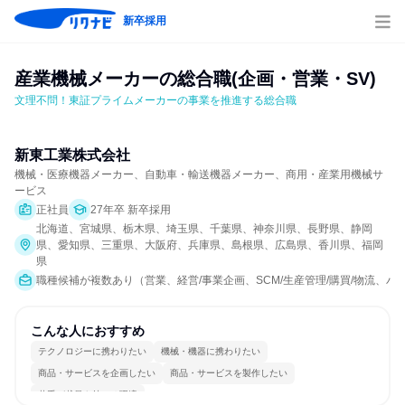
新卒採用
産業機械メーカーの総合職(企画・営業・SV)
文理不問！東証プライムメーカーの事業を推進する総合職
新東工業株式会社
機械・医療機器メーカー、自動車・輸送機器メーカー、商用・産業用機械サ
ービス
正社員
27年卒 新卒採用
北海道、宮城県、栃木県、埼玉県、千葉県、神奈川県、長野県、静岡
県、愛知県、三重県、大阪府、兵庫県、島根県、広島県、香川県、福岡
県
職種候補が複数あり（営業、経営/事業企画、SCM/生産管理/購買/物流、
こんな人におすすめ
テクノロジーに携わりたい
機械・機器に携わりたい
商品・サービスを企画したい
商品・サービスを製作したい
若手が裁量を持てる環境