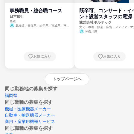
事務職員・総合職コース
既卒可、コンサート・イ
ント設営スタッフの電源
日本銀行
金融
門
株式会社ボルテック
北海道、青森県、岩手県、宮城県、秋田
文化・教養・娯楽、広告・メディア・マ
県、山形県、福島県、茨城県、群馬県、埼玉
ミ、電力・ガス・水道・エネルギー
神奈川県
県、東京都、神奈川県、新潟県、富山県、石
川県、福井県、山梨県、長野県、静岡県、愛
知県、京都府、大阪府、兵庫県、鳥取県、島
根県、岡山県、広島県、山口県、徳島県、香
川県、愛媛県、高知県、福岡県、佐賀県、長
お気に入り
お気に入り
崎県、熊本県、大分県、宮崎県、鹿児島県、
沖縄県
トップページへ
同じ勤務地の募集を探す
福岡県
同じ業種の募集を探す
機械・医療機器メーカー
自動車・輸送機器メーカー
商用・産業用機械サービス
同じ職種の募集を探す