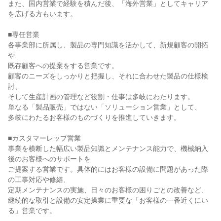
また、国内営業で経験を積んだ後、「海外営業」としてキャリア
を広げる方もいます。

■専任営業

各事業部に所属し、製品の専門知識を活かして、新規顧客の開拓
や

既存顧客への提案をする営業です。

顧客のニーズをしっかりと把握し、それに合わせた製品の仕様検
討、

そして生産計画の管理など役割・仕事は多岐にわたります。

単なる「製品販売」ではない「ソリューション営業」として、

多岐にわたるお客様のものづくりを推進していきます。

■カスタマーレップ営業

事業を横断した幅広い製品知識とメンテナンス能力で、機械納入
後のお客様へのサポートを

ご提案する営業です。具体的にはお客様の設備に問題があった際
の工事対応や修繕、

定期メンテナンスの実施、日々のお客様の困りごとの改善など、

継続的な取引と設備の安定操業に重要な「お客様の一番近くにい
る」営業です。
