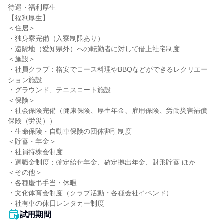
待遇・福利厚生

【福利厚生】

＜住居＞

・独身寮完備（入寮制限あり）

・遠隔地（愛知県外）への転勤者に対して借上社宅制度

＜施設＞

・社員クラブ：格安でコース料理やBBQなどができるレクリエー
ション施設

・グラウンド、テニスコート施設

＜保険＞

・社会保険完備（健康保険、厚生年金、雇用保険、労働災害補償
保険（労災））

・生命保険・自動車保険の団体割引制度

＜貯蓄・年金＞

・社員持株会制度

・退職金制度：確定給付年金、確定拠出年金、財形貯蓄 ほか

＜その他＞

・各種慶弔手当・休暇

・文化体育会制度（クラブ活動・各種会社イベンド）

・社有車の休日レンタカー制度
試用期間