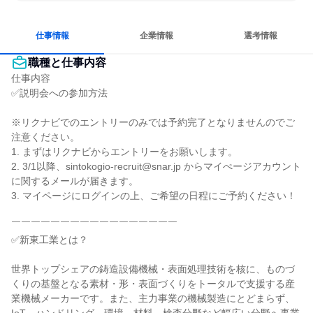
仕事情報
企業情報
選考情報
職種と仕事内容
仕事内容

✅説明会への参加方法

※リクナビでのエントリーのみでは予約完了となりませんのでご
注意ください。

1. まずはリクナビからエントリーをお願いします。

2. 3/1以降、sintokogio-recruit@snar.jp からマイぺージアカウント
に関するメールが届きます。

3. マイページにログインの上、ご希望の日程にご予約ください！

￣￣￣￣￣￣￣￣￣￣￣￣￣￣￣￣￣

✅新東工業とは？

世界トップシェアの鋳造設備機械・表面処理技術を核に、ものづ
くりの基盤となる素材・形・表面づくりをトータルで支援する産
業機械メーカーです。また、主力事業の機械製造にとどまらず、