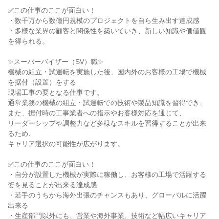
✅この仕事のここが面白い！

・数千万から数億円規模のプロジェクトを自ら生み出す達成感

・多様な業界の顧客と関係性を築いていき、新しい知識や価値観
を得られる。

✨スーパーバイザー（SV）職✨

機械の組立・試運転を実施した後、国内外のお客様の工場で機械
を据付（設置）をする

現場工事の要となる仕事です。

通常業務の機械の組立・試運転での技術や製品知識を習得でき、

また、据付時の工事業者への指示やお客様対応を通じて、

リーダーシップや調整力など多様なスキルを習得することが出来
るため、

キャリア選択の可能性が広がります。

✅この仕事のここが面白い！

・自分が設置した機械が実際に稼働し、お客様の工場で活躍する
姿を見ることが出来る達成感

・若手のうちから海外出張のチャンスもあり、グローバルに活躍
出来る

・生産部門以外にも、営業や海外事業、技術など幅広いキャリア