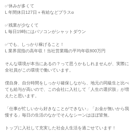
✅休みが多くて

L 年間休日127日＋有給などプラスα

✅残業が少なくて

L 毎日19時にはパソコンがシャットダウン

✅でも、しっかり稼げること！

L 業界屈指の高年収！当社営業職の平均年収800万円

そんな環境が本当にあるの？って思うかもしれませんが、実際に
全社員がこの環境で働いています。

僕自身、自分時間をしっかり確保しながら、地元の同級生と比べ
ても給与が高いので、この会社に入社して「人生の選択肢」が増
えたと思います。

「仕事が忙しいから好きなことができない」「お金が無いから我
慢する」毎日の生活のなかでそんなシーンはほぼ皆無。

トップに入社して充実した社会人生活を過ごせています！
