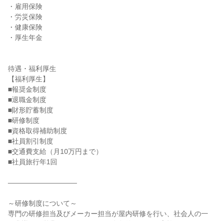
・雇用保険

・労災保険

・健康保険

・厚生年金

待遇・福利厚生

【福利厚生】

■報奨金制度

■退職金制度

■財形貯蓄制度

■研修制度

■資格取得補助制度

■社員割引制度

■交通費支給（月10万円まで）

■社員旅行年1回

――――――――――

～研修制度について～

専門の研修担当及びメーカー担当が屋内研修を行い、社会人の一