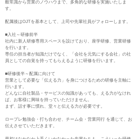
般常識から営業のノウハウまで、多角的な研修を実施いたしま
す。

配属後はOJTを基本として、上司や先輩社員がフォローします。

■入社～研修前半

社内に新人研修専用スペースを設けており、座学研修、営業研修
を行います。

専任の担当者が知識だけでなく、「会社を元気にする会社」の社
員としての自覚を持ってもらえるように研修を行います。

■研修後半～配属に向けて

営業として必要な「伝える力」を身につけるための研修を主軸に
行います。

どんなに自社製品・サービスの知識があっても、える力がなけれ
ば、お客様に興味を持っていただけません。

まず、話す事に慣れ、堂々と伝える力が必要です。

ロープレ勉強会・打ち合わせ、チーム会・営業同行 を通じて、お
伝えさせていただきます。

最初はなかなか上手くいかなかった先輩たちも、こういった研修