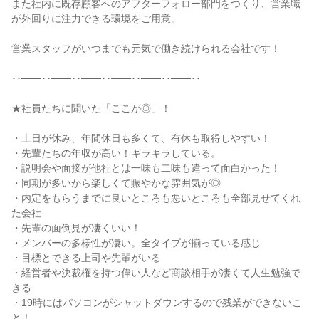
また社内に既存顧客へのアフターフォロー部門をつくり、営業職
が外回りに注力できる環境をご用意。

営業スタッフがいつまでも元気で働き続けられる会社です！

･･━━･･━━･･━━･･━━･･━━･･━━･･

★社員たちに聞いた「ここが◎」！

・土日が休み、年間休日も多くて、有休も取得しやすい！

・先輩たちの年収が高い！キラキラしている。

・説明会や面接が他社とは一味も二味も違って面白かった！

・同期が多いから楽しくて賑やかな雰囲気が◎

・内定をもらうまでに良いところも悪いところも全部見せてくれ
た会社

・先輩の面倒見が凄くいい！

・メンバーの多様性が凄い。全タイプが揃っている感じ

・目標とできる上司や先輩がいる

・経営者や決裁権を持つ偉い人など商談相手が凄くて人生勉強で
きる

・19時にはパソコンがシャットダウンするので残業ができないこ
と！
