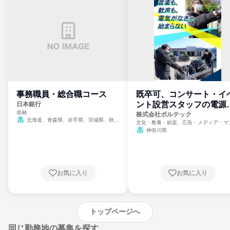
事務職員・総合職コース
既卒可、コンサート・イ
ント設営スタッフの電源
日本銀行
金融
門
株式会社ボルテック
北海道、青森県、岩手県、宮城県、秋田
文化・教養・娯楽、広告・メディア・マ
県、山形県、福島県、茨城県、群馬県、埼玉
ミ、電力・ガス・水道・エネルギー
神奈川県
県、東京都、神奈川県、新潟県、富山県、石
川県、福井県、山梨県、長野県、静岡県、愛
知県、京都府、大阪府、兵庫県、鳥取県、島
根県、岡山県、広島県、山口県、徳島県、香
川県、愛媛県、高知県、福岡県、佐賀県、長
お気に入り
お気に入り
崎県、熊本県、大分県、宮崎県、鹿児島県、
沖縄県
トップページへ
同じ勤務地の募集を探す