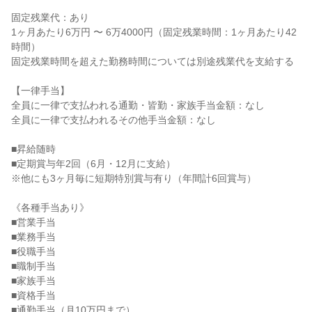
固定残業代：あり

1ヶ月あたり6万円 〜 6万4000円（固定残業時間：1ヶ月あたり42
時間）

固定残業時間を超えた勤務時間については別途残業代を支給する

【一律手当】

全員に一律で支払われる通勤・皆勤・家族手当金額：なし

全員に一律で支払われるその他手当金額：なし

■昇給随時

■定期賞与年2回（6月・12月に支給）

※他にも3ヶ月毎に短期特別賞与有り（年間計6回賞与）

《各種手当あり》

■営業手当

■業務手当

■役職手当

■職制手当

■家族手当

■資格手当

■通勤手当（月10万円まで）
