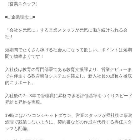
（営業スタッフ）

■□ 企業理念 □■

「会社を元気に」する営業スタッフが元気に働き続けられる会
社！

短期間でたくさん稼げる社会人になって欲しい。ポイントは短期
間で効率よくです！

入社後は教育の専門部署である教育支援課より、営業デビューま
でを伴走する教育研修システムを確立し、新入社員の成長を徹底
的にサポート。

入社後の2～3年で管理職に昇格できる評価基準をつくりスピード
昇給＆昇格を実現。

19時にはパソコンシャットダウン、営業スタッフが帰社後に事務
処理で残業しないように、契約書などの作成を代行する専任スタ
ッフも配備。
