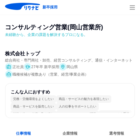
新卒採用
コンサルティング営業(岡山営業所)
未経験から、企業の課題を解決するプロになる。
株式会社トップ
総合商社・専門商社・卸売、経営コンサルティング、通信・インターネット
正社員
27年卒 新卒採用
岡山県
職種候補が複数あり（営業、経営/事業企画）
こんな人におすすめ
労務・労働環境をよくしたい
商品・サービスの魅力を表現したい
商品・サービスを販売したい
人の仕事をサポートしたい
情熱を持って仕事に取り組む
コミュニケーションが活発
チームワークを重視
若手が裁量を持てる環境
人とたくさん会話する
仕事情報
企業情報
選考情報