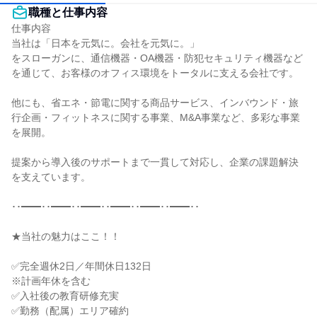
職種と仕事内容
仕事内容

当社は「日本を元気に。会社を元気に。」

をスローガンに、通信機器・OA機器・防犯セキュリティ機器など
を通じて、お客様のオフィス環境をトータルに支える会社です。

他にも、省エネ・節電に関する商品サービス、インバウンド・旅
行企画・フィットネスに関する事業、M&A事業など、多彩な事業
を展開。

提案から導入後のサポートまで一貫して対応し、企業の課題解決
を支えています。

･･━━･･━━･･━━･･━━･･━━･･━━･･

★当社の魅力はここ！！

✅完全週休2日／年間休日132日

※計画年休を含む

✅入社後の教育研修充実

✅勤務（配属）エリア確約
