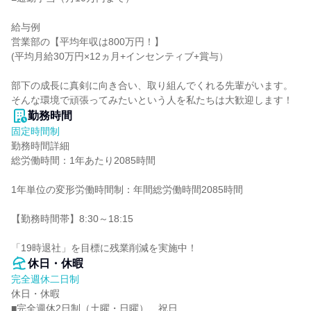
給与例

営業部の【平均年収は800万円！】

(平均月給30万円×12ヵ月+インセンティブ+賞与）

部下の成長に真剣に向き合い、取り組んでくれる先輩がいます。

そんな環境で頑張ってみたいという人を私たちは大歓迎します！
勤務時間
固定時間制
勤務時間詳細

総労働時間：1年あたり2085時間

1年単位の変形労働時間制：年間総労働時間2085時間

【勤務時間帯】8:30～18:15

「19時退社」を目標に残業削減を実施中！
休日・休暇
完全週休二日制
休日・休暇

■完全週休2日制（土曜・日曜）、祝日
