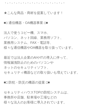
・-・-・-・-・-・-・-・-・-・-・-・-・-・

★こんな商品・商材を提案しています！

■□ 通信機器・OA機器事業 □■

法人で使うコピー機、スマホ、

パソコン、ネット回線、業務用ソフト、

業務用システム、FAX・電話等、

様々な通信機器やOA機器を取り扱っています。

最近では法人企業のAIやITの導入に伴って、

情報漏洩防止のためのパソコンや

ネットのセキュリティソフト、

セキュリティ機器などの取り扱いも増えています。

■□ 防犯・防災の機器の提案 □■

セキュリティハウスTOPの防犯システムは、

事務所や店舗、駐車場や工場などの

様々な法人のお客様に導入されています。
