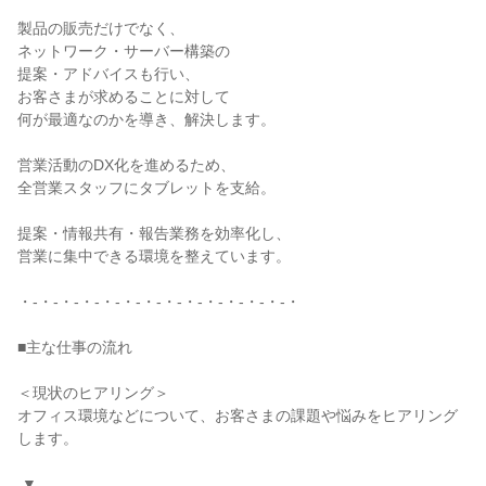
製品の販売だけでなく、

ネットワーク・サーバー構築の

提案・アドバイスも行い、

お客さまが求めることに対して

何が最適なのかを導き、解決します。

営業活動のDX化を進めるため、

全営業スタッフにタブレットを支給。

提案・情報共有・報告業務を効率化し、

営業に集中できる環境を整えています。

・-・-・-・-・-・-・-・-・-・-・-・-・-・

■主な仕事の流れ

＜現状のヒアリング＞

オフィス環境などについて、お客さまの課題や悩みをヒアリング
します。

 ▼
