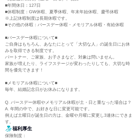
■年間休日：127日

■休暇制度：GW休暇、夏季休暇、年末年始休暇、慶弔休暇

※上記休暇制度は長期休暇です。

■その他の休暇：バースデー休暇・メモリアル休暇・有給休暇

■バースデー休暇について■

ご自身はもちろん、あなたにとって「大切な人」の誕生日にお休
みを取得できる制度です。

パートナー、ご家族、お子さまなど、対象は問いません。

家族が増えたり、ライフステージが変わったりしても、大切な時
間を優先できます！

■メモリアル休暇について■

毎年、結婚記念日がお休みになります。

Q. バースデー休暇やメモリアル休暇が土・日と重なった場合は？

A. 年間の中で、お好きな日に変更可能です。

例えば土曜日が誕生日の方は、金曜や月曜に変更し3連休にできま
す。
福利厚生
保険制度：
