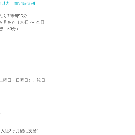
間以内、固定時間制
り7時間55分

月あたり20日 〜 21日

休憩：50分）
土曜日・日曜日）、祝日



入社3ヶ月後に支給）