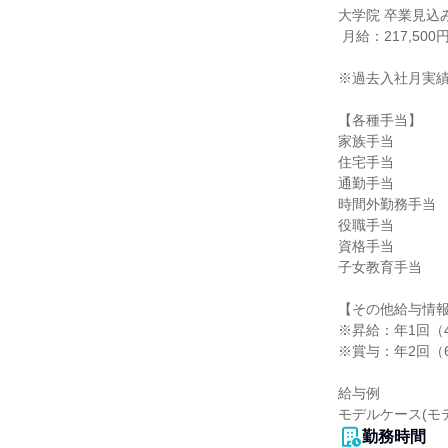
大学院 卒業見込み
 月給：217,500円

※過去入社月実績
【各種手当】

家族手当

住宅手当

通勤手当

時間外勤務手当

役職手当

資格手当

子女教育手当

【その他給与情報
※昇給：年1回（4
※賞与：年2回（6月
給与例

モデルケース(モ
勤務時間