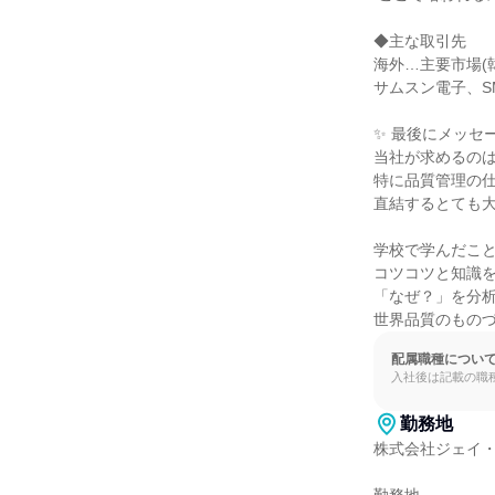
◆主な取引先

海外…主要市場(韓
サムスン電子、SM
✨ 最後にメッセー
当社が求めるのは
特に品質管理の仕
直結するとても大
学校で学んだこと
コツコツと知識を
「なぜ？」を分析
世界品質のもの
配属職種につい
入社後は記載の職
勤務地
株式会社ジェイ・