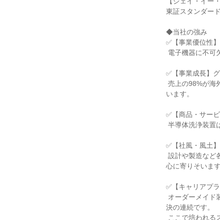
【ジェイ・イー・
東証スタンダード
◆当社の強み

✅【事業優位性】
 電子機器に不可欠な半導体の品質を支える洗浄装置で、世界的に高いシェアを誇ります。

✅【事業成長】グ
 売上の98%が海外で、アジアを中心に複数の海外拠点を構え、世界中の半導体メーカーに製品を供給して
います。

✅【商品・サービ
 半導体洗浄装置はすべてオーダーメイドで、変化する時代のニーズや電子機器の進化に対応しています。

✅【社風・風土】
 設計や製造など各分野のプロが、部署の垣根を越えて協力し合う環境です。若手の「なぜ？」という探求
心に寄りそいます
✅【キャリアプラ
 オーダーメイド装置の一つひとつの課題に対し、設計や他部署と連携して解決策を見出す、まさに問題解
決の連続です。

 ここで培われるスキルは、キャリアプランを考える上で強力な武器になります。
