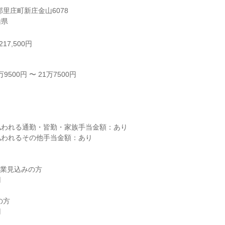
里庄町新庄金山6078

山県
17,500円
500円 〜 21万7500円



われる通勤・皆勤・家族手当金額：あり

われるその他手当金額：あり

卒業見込みの方

方
