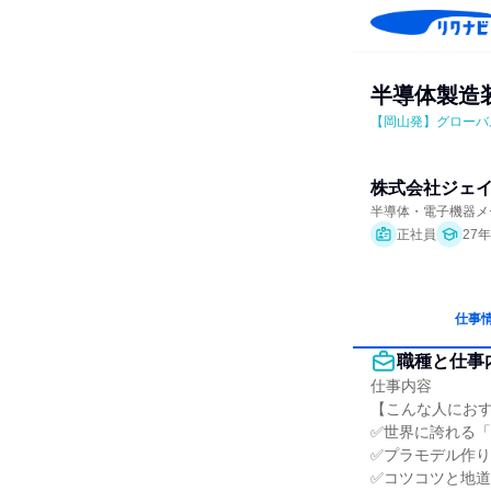
半導体製造
【岡山発】グローバ
株式会社ジェ
半導体・電子機器メ
正社員
27
仕事
職種と仕事
仕事内容

【こんな人におす
✅世界に誇れる「
✅プラモデル作り
✅コツコツと地道