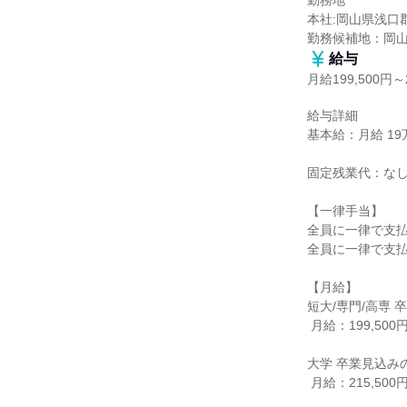
勤務地

本社:岡山県浅口郡
勤務候補地：岡
給与
月給199,500円～2
給与詳細

基本給：月給 19万9
固定残業代：なし
【一律手当】

全員に一律で支払
全員に一律で支払
【月給】

短大/専門/高専 
 月給：199,500円

大学 卒業見込みの
 月給：215,500円
