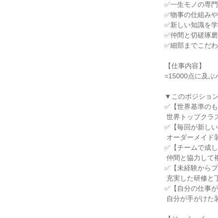
✅一生モノの専門
✅物事の仕組みや
✅新しい知識を学
✅仲間と切磋琢磨
✅細部までこだわ
【仕事内容】

○15000点に
▼このポジション
✅【世界基準のも
 世界トップクラスのシェアを誇る製品を、自分の手で生み出す誇りを実感できます。

✅【毎回が新しい
 オーダーメイド装置のため、常に新しい知識や技術に触れ、スキルアップできます。

✅【チームで成し
 仲間と協力して複雑な装置を完成させた時の喜びは、何物にも代えがたいです。

✅【未経験からプ
 充実した研修と丁寧な育成で、一生モノの専門技術が身につきます。

✅【自分の仕事が
 自分が手がけた装置が、世界の半導体産業の進化を支えるやりがいがあります。
