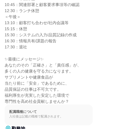
10:45：関連部署と顧客要求事項等の確認

12:30：ランチ休憩

＜午後＞

13:10：顧客打ち合わせ/社内会議等

15:15：休憩

15:30：システムの入力/品質記録の作成

16:30：情報共有/課題の報告

17:30：退社

✨最後にメッセージ✨

あなたのその「正確さ」と「責任感」が、

多くの人の健康を守る力になります。

サプリメントや健康食品が

当たり前に「安全」であるために、

品質保証の仕事は不可欠です。

福利厚生が充実した安定した環境で

専門性を高め社会貢献しませんか？
配属職種について
入社後は記載の職種で配属されます。
勤務地