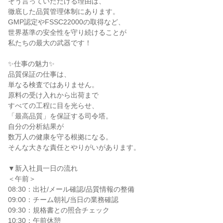
そう言っていただける理由は、

徹底した品質管理体制にあります。

GMP認定やFSSC22000の取得など、

世界基準の安全性を守り続けることが

私たちの最大の武器です！

✨仕事の魅力✨

品質保証の仕事は、

単なる検査ではありません。

原料の受け入れから出荷まで

すべての工程に目を光らせ、

「最高品質」を保証する司令塔。

自分の分析結果が

数万人の健康を守る根拠になる。

そんな大きな責任とやりがいがあります。

▼新入社員一日の流れ

＜午前＞

08:30：出社/メール確認/品質情報の整備

09:00：チーム朝礼/当日の業務確認

09:30：規格書との照合チェック

10:30：午前休憩
