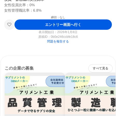
女性役員比率：0%

締切：なし
エントリー画面へ行く
表示開始日：2026年1月8日
原稿ID：
0b0e246ccbfe18c6
問題を報告する
この企業の募集
すべて見る