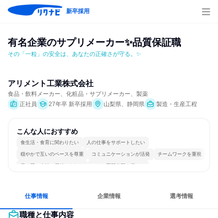
新卒採用
有名企業のサプリメーカー✨品質保証職
その「一粒」の安全は、あなたの正確さが守る。✨
アリメント工業株式会社
食品・飲料メーカー、化粧品・サプリメーカー、製薬
正社員
27年卒 新卒採用
山梨県、静岡県
製造・生産工程
こんな人におすすめ
食生活・食育に関わりたい
人の仕事をサポートしたい
穏やかで互いのペースを尊重
コミュニケーションが活発
チームワークを重視
長く同じ会社に居続けられる
一つの専門分野を極める
仕事情報
企業情報
選考情報
職種と仕事内容