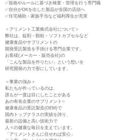
✅規格やルールに基づき検査・管理を行う専門職

✅自分がOKを出した製品が全国の店頭へ

✅住宅補助・家族手当など福利厚生が充実

＜アリメント工業株式会社について＞

弊社は、錠剤・顆粒・ソフトカプセルなど

健康食品やサプリメントの

開発受託製造を手掛ける専門企業です。

お客様(メーカー・販売会社)の

「こんな製品を作りたい」という想いを

研究開発の力で形にしています。

＜事業の強み＞

私たちが作っているのは、

誰もが一度は目にしたことがある

あの有名企業のサプリメント✨

健康食品の受託製造(OEM)で

国内トップクラスの実績を誇り、

最新の設備と高い技術力で

人々の健康な毎日を支えています。

「アリメントさんに任せれば安心」
