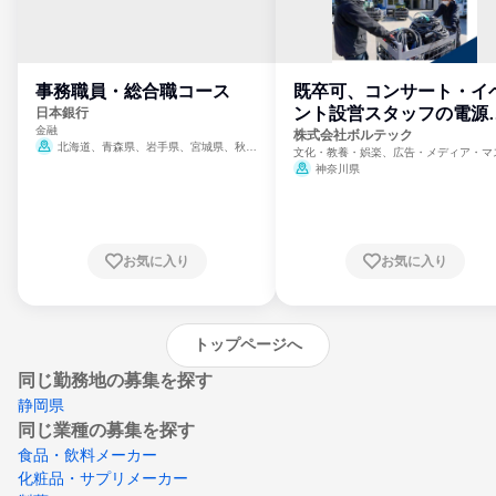
事務職員・総合職コース
既卒可、コンサート・イ
ント設営スタッフの電源
日本銀行
金融
門
株式会社ボルテック
北海道、青森県、岩手県、宮城県、秋田
文化・教養・娯楽、広告・メディア・マ
県、山形県、福島県、茨城県、群馬県、埼玉
ミ、電力・ガス・水道・エネルギー
神奈川県
県、東京都、神奈川県、新潟県、富山県、石
川県、福井県、山梨県、長野県、静岡県、愛
知県、京都府、大阪府、兵庫県、鳥取県、島
根県、岡山県、広島県、山口県、徳島県、香
川県、愛媛県、高知県、福岡県、佐賀県、長
お気に入り
お気に入り
崎県、熊本県、大分県、宮崎県、鹿児島県、
沖縄県
トップページへ
同じ勤務地の募集を探す
静岡県
同じ業種の募集を探す
食品・飲料メーカー
化粧品・サプリメーカー