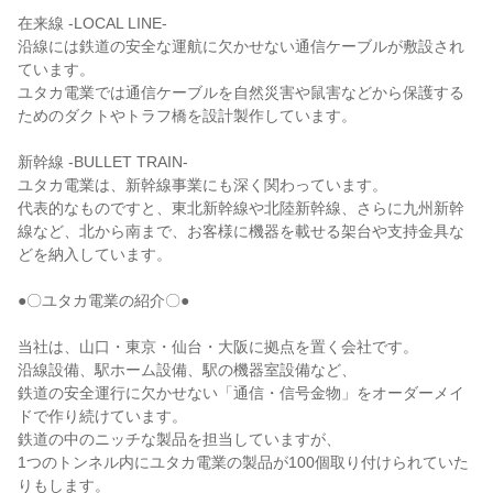
在来線 -LOCAL LINE-

沿線には鉄道の安全な運航に欠かせない通信ケーブルが敷設され
ています。

ユタカ電業では通信ケーブルを自然災害や鼠害などから保護する
ためのダクトやトラフ橋を設計製作しています。

新幹線 -BULLET TRAIN-

ユタカ電業は、新幹線事業にも深く関わっています。

代表的なものですと、東北新幹線や北陸新幹線、さらに九州新幹
線など、北から南まで、お客様に機器を載せる架台や支持金具な
どを納入しています。

●〇ユタカ電業の紹介〇●

当社は、山口・東京・仙台・大阪に拠点を置く会社です。

沿線設備、駅ホーム設備、駅の機器室設備など、

鉄道の安全運行に欠かせない「通信・信号金物」をオーダーメイ
ドで作り続けています。

鉄道の中のニッチな製品を担当していますが、

1つのトンネル内にユタカ電業の製品が100個取り付けられていた
りもします。
