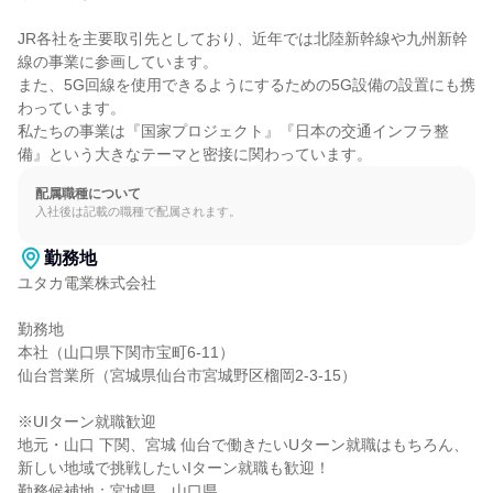
JR各社を主要取引先としており、近年では北陸新幹線や九州新幹
線の事業に参画しています。

また、5G回線を使用できるようにするための5G設備の設置にも携
わっています。

私たちの事業は『国家プロジェクト』『日本の交通インフラ整
備』という大きなテーマと密接に関わっています。
配属職種について
入社後は記載の職種で配属されます。
勤務地
ユタカ電業株式会社

勤務地

本社（山口県下関市宝町6-11）

仙台営業所（宮城県仙台市宮城野区榴岡2-3-15）

※UIターン就職歓迎

地元・山口 下関、宮城 仙台で働きたいUターン就職はもちろん、
新しい地域で挑戦したいIターン就職も歓迎！

勤務候補地：宮城県、山口県