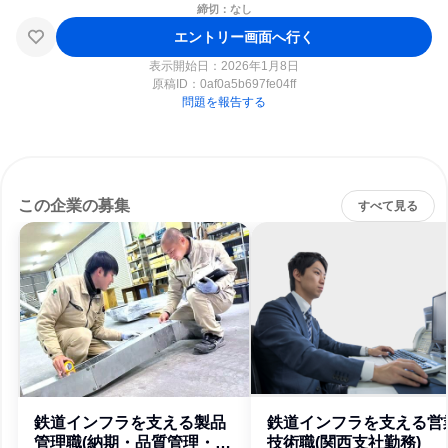
締切：なし
エントリー画面へ行く
表示開始日：2026年1月8日
原稿ID：
0af0a5b697fe04ff
問題を報告する
この企業の募集
すべて見る
鉄道インフラを支える製品
鉄道インフラを支える営
管理職(納期・品質管理・製
技術職(関西支社勤務)