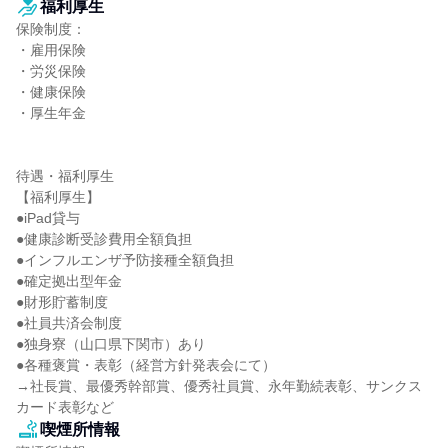
福利厚生
保険制度：

・雇用保険

・労災保険

・健康保険

・厚生年金

待遇・福利厚生

【福利厚生】

●iPad貸与

●健康診断受診費用全額負担

●インフルエンザ予防接種全額負担

●確定拠出型年金

●財形貯蓄制度

●社員共済会制度

●独身寮（山口県下関市）あり

●各種褒賞・表彰（経営方針発表会にて）

→社長賞、最優秀幹部賞、優秀社員賞、永年勤続表彰、サンクス
カード表彰など
喫煙所情報