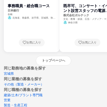
事務職員・総合職コース
既卒可、コンサート・イ
ント設営スタッフの電源
日本銀行
金融
門
株式会社ボルテック
北海道、青森県、岩手県、宮城県、秋田
文化・教養・娯楽、広告・メディア・マ
県、山形県、福島県、茨城県、群馬県、埼玉
ミ、電力・ガス・水道・エネルギー
神奈川県
県、東京都、神奈川県、新潟県、富山県、石
川県、福井県、山梨県、長野県、静岡県、愛
知県、京都府、大阪府、兵庫県、鳥取県、島
根県、岡山県、広島県、山口県、徳島県、香
川県、愛媛県、高知県、福岡県、佐賀県、長
お気に入り
お気に入り
崎県、熊本県、大分県、宮崎県、鹿児島県、
沖縄県
トップページへ
同じ勤務地の募集を探す
宮城県
同じ業種の募集を探す
その他（製造・メーカー）
同じ職種の募集を探す
建築/土木/プラント専門職
営業
製造・生産工程