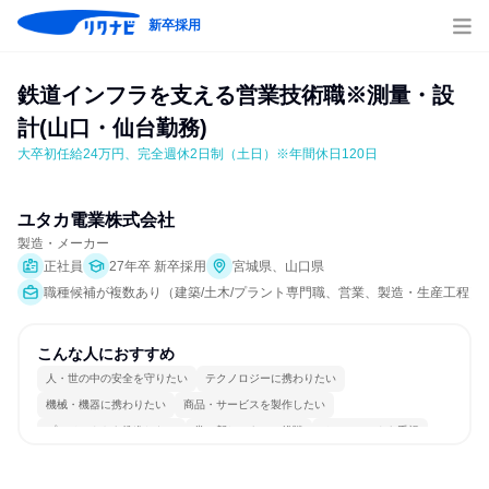
新卒採用
鉄道インフラを支える営業技術職※測量・設
計(山口・仙台勤務)
大卒初任給24万円、完全週休2日制（土日）※年間休日120日
ユタカ電業株式会社
製造・メーカー
正社員
27年卒 新卒採用
宮城県、山口県
職種候補が複数あり（建築/土木/プラント専門職、営業、製造・生産工程）
こんな人におすすめ
人・世の中の安全を守りたい
テクノロジーに携わりたい
機械・機器に携わりたい
商品・サービスを製作したい
プロジェクトを推進したい
常に新しいものに挑戦
チームワークを重視
長く同じ会社に居続けられる
一つの専門分野を極める
若手が裁量を持てる環境