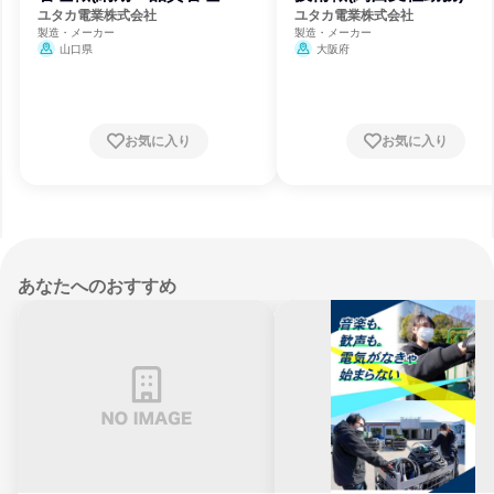
品出荷)
ユタカ電業株式会社
ユタカ電業株式会社
製造・メーカー
製造・メーカー
山口県
大阪府
お気に入り
お気に入り
あなたへのおすすめ