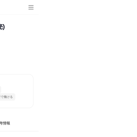
)
所で働ける
考情報