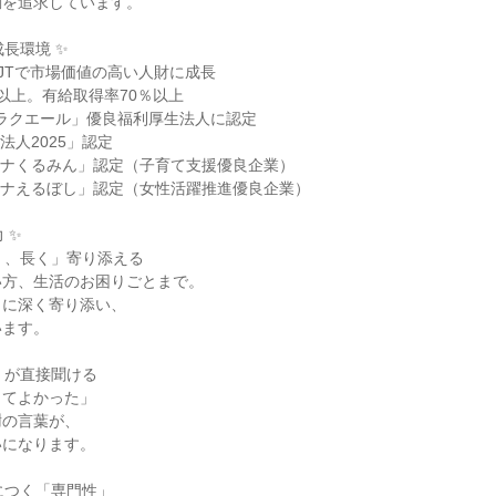
を追求しています。

長環境 ✨

JTで市場価値の高い人財に成長

以上。有給取得率70％以上

ラクエール」優良福利厚生法人に認定

人2025」認定

ナくるみん」認定（子育て支援優良企業）

ナえるぼし」認定（女性活躍推進優良企業）

✨

く、長く」寄り添える

方、生活のお困りごとまで。

に深く寄り添い、

ます。

」が直接聞ける

てよかった」

の言葉が、

になります。

につく「専門性」
