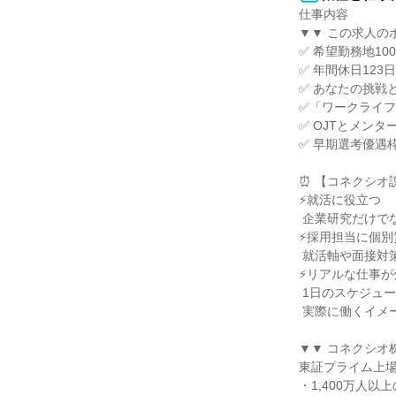
仕事内容

▼▼ この求人のポ
✅ 希望勤務地100
✅ 年間休日123日
✅ あなたの挑戦
✅「ワークライフ
✅ OJTとメンタ
✅ 早期選考優遇枠
⏰ 【コネクシオ
⚡就活に役立つ

 企業研究だけでなく業界研究もできる！

⚡採用担当に個別
 就活軸や面接対策について相談できる！

⚡リアルな仕事が
 1日のスケジュールなど

 実際に働くイメージが湧きますよ！

▼▼ コネクシオ
東証プライム上場
・1,400万人以