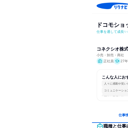
ドコモショ
仕事を通して成長✨
コネクシオ株
小売・卸売・商社
正社員
27
こんな人にお
人々に感動や笑い
コミュニケーショ
明確な目標を追い
仕事
職種と仕事