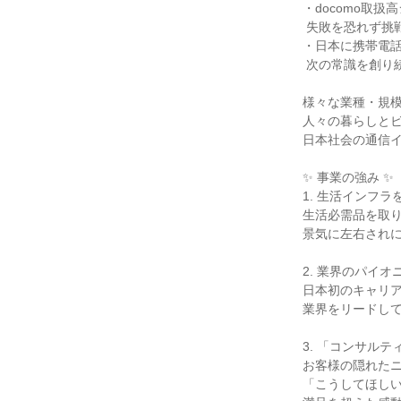
・docomo取扱
 失敗を恐れず挑戦できる！

・日本に携帯電話
 次の常識を創り続けています。

様々な業種・規模
人々の暮らしとビ
日本社会の通信イ
✨ 事業の強み ✨

1. 生活インフラ
生活必需品を取り
景気に左右されに
2. 業界のパイオ
日本初のキャリア
業界をリードして
3. 「コンサルテ
お客様の隠れたニ
「こうしてほしい