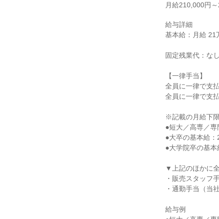
月給210,000円～2
給与詳細

基本給：月給 21万
固定残業代：なし
【一律手当】

全員に一律で支払
全員に一律で支払
※記載の月給下限
●短大／高専／専門
●大卒の基本給：23
●大学院卒の基本給：
▼上記のほかに全
・販売スタッフ手当
・通勤手当（当社
給与例
