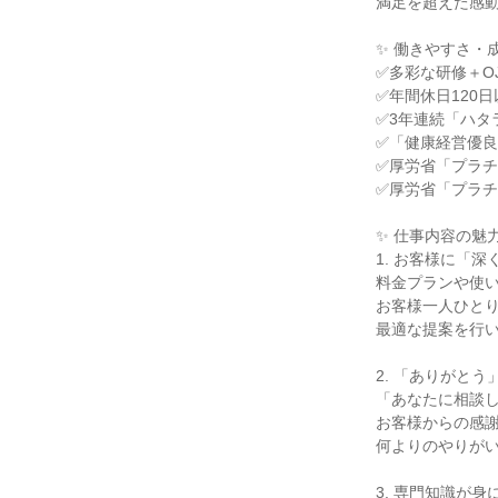
満足を超えた感動
✨ 働きやすさ・成
✅多彩な研修＋O
✅年間休日120日
✅3年連続「ハタ
✅「健康経営優良法
✅厚労省「プラチ
✅厚労省「プラチ
✨ 仕事内容の魅力 
1. お客様に「深
料金プランや使い
お客様一人ひとり
最適な提案を行い
2. 「ありがとう
「あなたに相談し
お客様からの感謝
何よりのやりがい
3. 専門知識が身