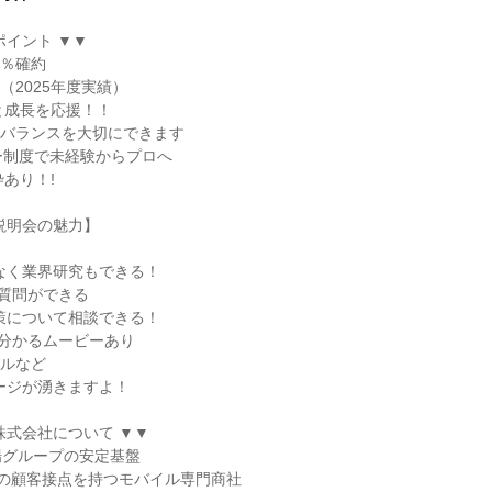
イント ▼▼

％確約

（2025年度実績）

と成長を応援！！

バランスを大切にできます

ー制度で未経験からプロへ

あり！!

説明会の魅力】

質問ができる

分かるムービーあり

株式会社について ▼▼

グループの安定基盤

上の顧客接点を持つモバイル専門商社
