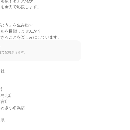
応援する」文化が、

を全力で応援します。



とう」を生み出す

ルを目指しませんか？

できることを楽しみにしています。
て
種で配属されます。
社

】

島北店

宮店

わき小名浜店

島県