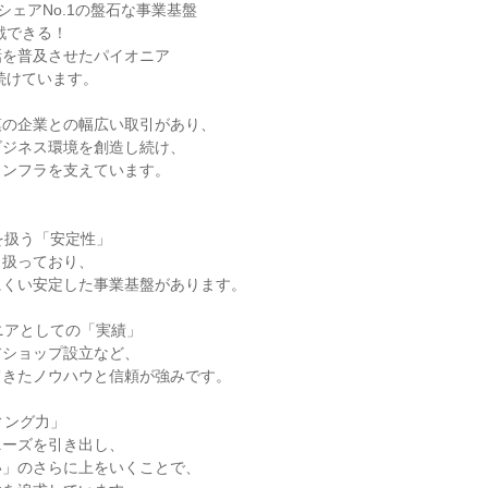
高シェアNo.1の盤石な事業基盤

を普及させたパイオニア

の企業との幅広い取引があり、

ジネス環境を創造し続け、

ンフラを支えています。

を扱う「安定性」

扱っており、

くい安定した事業基盤があります。

ニアとしての「実績」

ショップ設立など、

きたノウハウと信頼が強みです。

ィング力」

ーズを引き出し、

」のさらに上をいくことで、
