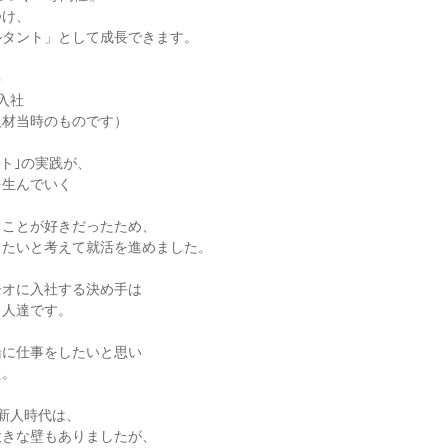
け、

タント」として成長できます。



入社

材当時のものです）

ト｣の実践が、

生んでいく

ことが好きだったため、

たいと考えて就活を進めました。

オに入社する決め手は

人達です。

に仕事をしたいと思い

。

新人時代は、

きな壁もありましたが、
