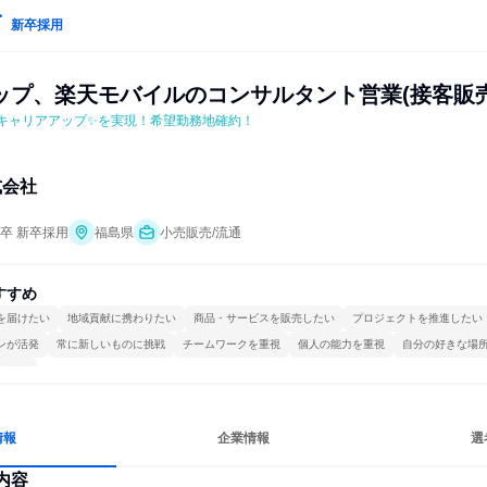
新卒採用
ップ、楽天モバイルのコンサルタント営業(接客販売
キャリアアップ✨を実現！希望勤務地確約！
式会社
年卒 新卒採用
福島県
小売販売/流通
すすめ
を届けたい
地域貢献に携わりたい
商品・サービスを販売したい
プロジェクトを推進したい
ンが活発
常に新しいものに挑戦
チームワークを重視
個人の能力を重視
自分の好きな場
かける
情報
企業情報
選
内容