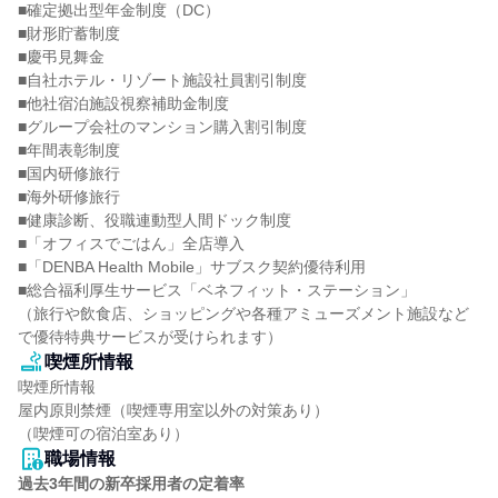
■確定拠出型年金制度（DC）

■財形貯蓄制度

■慶弔見舞金

■自社ホテル・リゾート施設社員割引制度

■他社宿泊施設視察補助金制度

■グループ会社のマンション購入割引制度

■年間表彰制度

■国内研修旅行

■海外研修旅行

■健康診断、役職連動型人間ドック制度

■「オフィスでごはん」全店導入

■「DENBA Health Mobile」サブスク契約優待利用

■総合福利厚生サービス「ベネフィット・ステーション」

（旅行や飲食店、ショッピングや各種アミューズメント施設など
で優待特典サービスが受けられます）
喫煙所情報
喫煙所情報

屋内原則禁煙（喫煙専用室以外の対策あり）

（喫煙可の宿泊室あり）
職場情報
過去3年間の新卒採用者の定着率