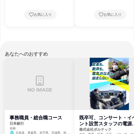
川県、福井県、長野県、岐阜県、静岡県
知県、滋賀県、京都府、大阪府、兵庫県
良県、和歌山県、鳥取県、岡山県、広島
お気に入り
お気に入り
山口県、香川県、愛媛県、福岡県、佐賀
長崎県、熊本県、宮崎県、鹿児島県、沖
県
あなたへのおすすめ
事務職員・総合職コース
既卒可、コンサート・イ
ント設営スタッフの電源
日本銀行
金融
門
株式会社ボルテック
北海道、青森県、岩手県、宮城県、秋田