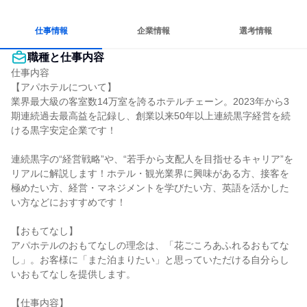
コミュニケーションが活発
日常的に外国語を使用する
人とたくさん会話する
仕事情報
企業情報
選考情報
職種と仕事内容
仕事内容

【アパホテルについて】

業界最大級の客室数14万室を誇るホテルチェーン。2023年から3
期連続過去最高益を記録し、創業以来50年以上連続黒字経営を続
ける黒字安定企業です！

連続黒字の“経営戦略”や、“若手から支配人を目指せるキャリア”を
リアルに解説します！ホテル・観光業界に興味がある方、接客を
極めたい方、経営・マネジメントを学びたい方、英語を活かした
い方などにおすすめです！

【おもてなし】

アパホテルのおもてなしの理念は、「花ごころあふれるおもてな
し」。お客様に「また泊まりたい」と思っていただける自分らし
いおもてなしを提供します。

【仕事内容】
