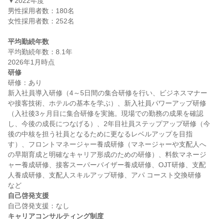
▼2022年度

男性採用者数：180名

女性採用者数：252名

平均勤続年数
平均勤続年数：8.1年

研修
研修：あり

新入社員導入研修（4～5日間の集合研修を行い、ビジネスマナー
や接客技術、ホテルの基本を学ぶ）、新入社員パワーアップ研修
（入社後3ヶ月目に集合研修を実施。現場での勤務の成果を確認
し、今後の成長につなげる）、2年目社員ステップアップ研修（今
後の中核を担う社員となるために更なるレベルアップを目指
す）、フロントマネージャー養成研修（マネージャーや支配人へ
の早期育成と明確なキャリア形成のための研修）、料飲マネージ
ャー養成研修、接客スーパーバイザー養成研修、OJT研修、支配
人養成研修、支配人スキルアップ研修、アパ コースト交換研修　
自己啓発支援
キャリアコンサルティング制度