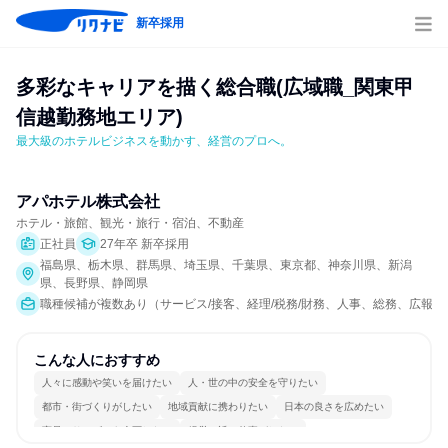
新卒採用
多彩なキャリアを描く総合職(広域職_関東甲
信越勤務地エリア)
最大級のホテルビジネスを動かす、経営のプロへ。
アパホテル株式会社
ホテル・旅館、観光・旅行・宿泊、不動産
正社員
27年卒 新卒採用
福島県、栃木県、群馬県、埼玉県、千葉県、東京都、神奈川県、新潟
県、長野県、静岡県
職種候補が複数あり（サービス/接客、経理/税務/財務、人事、総務、広報/
こんな人におすすめ
人々に感動や笑いを届けたい
人・世の中の安全を守りたい
都市・街づくりがしたい
地域貢献に携わりたい
日本の良さを広めたい
商品・サービスを企画したい
経営に近い仕事がしたい