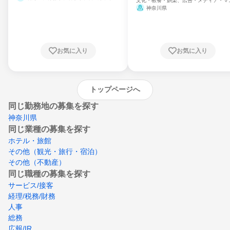
文化・教養・娯楽、広告・メディア・マ
県、山形県、福島県、茨城県、群馬県、埼玉
ミ、電力・ガス・水道・エネルギー
神奈川県
県、東京都、神奈川県、新潟県、富山県、石
川県、福井県、山梨県、長野県、静岡県、愛
知県、京都府、大阪府、兵庫県、鳥取県、島
根県、岡山県、広島県、山口県、徳島県、香
川県、愛媛県、高知県、福岡県、佐賀県、長
お気に入り
お気に入り
崎県、熊本県、大分県、宮崎県、鹿児島県、
沖縄県
トップページへ
同じ勤務地の募集を探す
神奈川県
同じ業種の募集を探す
ホテル・旅館
その他（観光・旅行・宿泊）
その他（不動産）
同じ職種の募集を探す
サービス/接客
経理/税務/財務
人事
総務
広報/IR