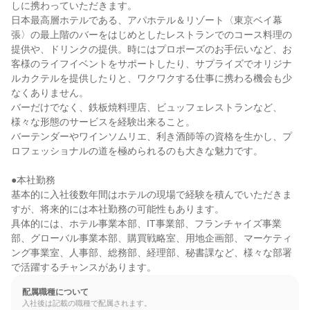
しに携わっていただきます。

日本最高層ホテルである、アパホテル＆リゾート〈東京ベイ幕
張〉の最上階のバーをはじめとしたレストランでのコース料理の
提供や、ドリンクの提供。時にはプロポーズのお手伝いなど、お
客様のライフイベントをサポートしたり、サプライズでオリジナ
ルカクテルを提供したりと、ワクワクする仕事に携わる機会も少
なくありません。

バーだけでなく、鉄板焼料理店、ビュッフェレストランなど、
様々な形態のサービスを経験出来ること。

バーテンダーやワインソムリエ、利き酒師等の資格を生かし、プ
ロフェッショナルの道を極められるのも大きな魅力です。

●本社勤務

基本的に入社後数年間はホテルの現場で経験を積んでいただきま
すが、将来的には本社勤務の可能性もあります。

具体的には、ホテル事業本部、IT事業部、フランチャイズ事業
部、グローバル事業本部、購買戦略室、用地企画部、マーケティ
ング事業室、人事部、総務部、経理部、秘書課など、様々な部署
で活躍するチャンスがあります。
配属職種について
入社後は記載の職種で配属されます。