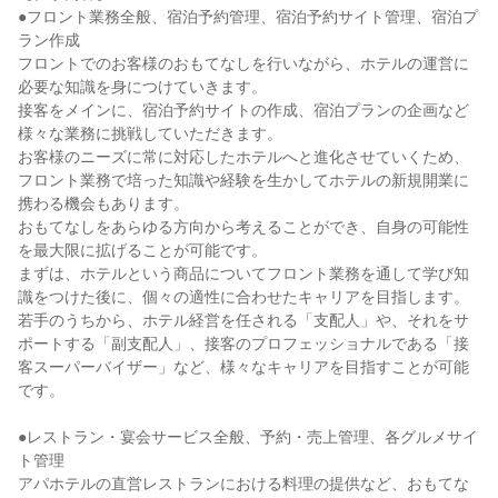
●フロント業務全般、宿泊予約管理、宿泊予約サイト管理、宿泊プ
ラン作成

フロントでのお客様のおもてなしを行いながら、ホテルの運営に
必要な知識を身につけていきます。

接客をメインに、宿泊予約サイトの作成、宿泊プランの企画など
様々な業務に挑戦していただきます。

お客様のニーズに常に対応したホテルへと進化させていくため、
フロント業務で培った知識や経験を生かしてホテルの新規開業に
携わる機会もあります。

おもてなしをあらゆる方向から考えることができ、自身の可能性
を最大限に拡げることが可能です。

まずは、ホテルという商品についてフロント業務を通して学び知
識をつけた後に、個々の適性に合わせたキャリアを目指します。

若手のうちから、ホテル経営を任される「支配人」や、それをサ
ポートする「副支配人」、接客のプロフェッショナルである「接
客スーパーバイザー」など、様々なキャリアを目指すことが可能
です。

●レストラン・宴会サービス全般、予約・売上管理、各グルメサイ
ト管理

アパホテルの直営レストランにおける料理の提供など、おもてな