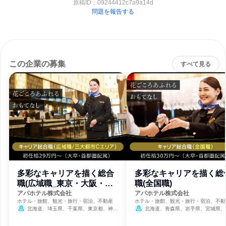
原稿ID：
09244412c7a9a14d
問題を報告する
この企業の募集
すべて見る
多彩なキャリアを描く総合
多彩なキャリアを描く総
職(広域職_東京・大阪・北
職(全国職)
海道近郊)
アパホテル株式会社
アパホテル株式会社
ホテル・旅館、観光・旅行・宿泊、不動産
ホテル・旅館、観光・旅行・宿泊、不動
北海道、埼玉県、千葉県、東京都、神奈
北海道、青森県、岩手県、宮城県、
川県、京都府、大阪府、兵庫県、奈良県
県、福島県、栃木県、群馬県、埼玉県、
県、東京都、神奈川県、新潟県、富山県