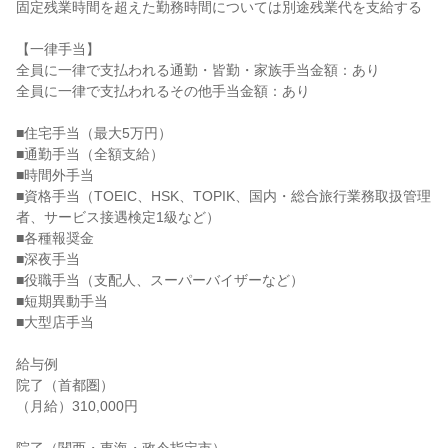
固定残業時間を超えた勤務時間については別途残業代を支給する

【一律手当】

全員に一律で支払われる通勤・皆勤・家族手当金額：あり

全員に一律で支払われるその他手当金額：あり

■住宅手当（最大5万円）

■通勤手当（全額支給）

■時間外手当

■資格手当（TOEIC、HSK、TOPIK、国内・総合旅行業務取扱管理
者、サービス接遇検定1級など）

■各種報奨金

■深夜手当

■役職手当（支配人、スーパーバイザーなど）

■短期異動手当

■大型店手当

給与例

院了（首都圏）

（月給）310,000円
