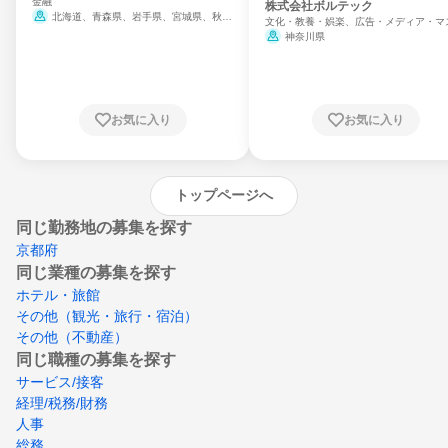
金融
門
株式会社ボルテック
北海道、青森県、岩手県、宮城県、秋田
文化・教養・娯楽、広告・メディア・マ
県、山形県、福島県、茨城県、群馬県、埼玉
ミ、電力・ガス・水道・エネルギー
神奈川県
県、東京都、神奈川県、新潟県、富山県、石
川県、福井県、山梨県、長野県、静岡県、愛
知県、京都府、大阪府、兵庫県、鳥取県、島
根県、岡山県、広島県、山口県、徳島県、香
川県、愛媛県、高知県、福岡県、佐賀県、長
お気に入り
お気に入り
崎県、熊本県、大分県、宮崎県、鹿児島県、
沖縄県
トップページへ
同じ勤務地の募集を探す
京都府
同じ業種の募集を探す
ホテル・旅館
その他（観光・旅行・宿泊）
その他（不動産）
同じ職種の募集を探す
サービス/接客
経理/税務/財務
人事
総務