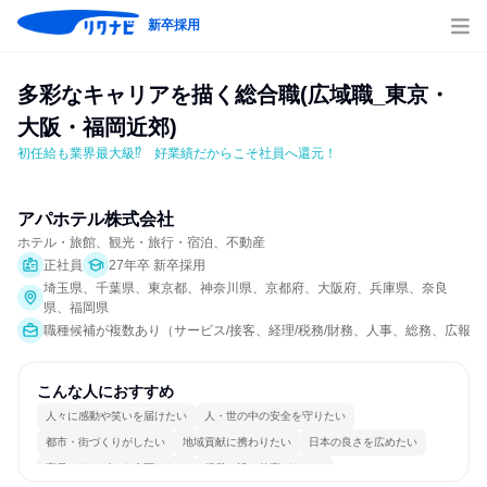
新卒採用
多彩なキャリアを描く総合職(広域職_東京・
大阪・福岡近郊)
初任給も業界最大級⁉　好業績だからこそ社員へ還元！
アパホテル株式会社
ホテル・旅館、観光・旅行・宿泊、不動産
正社員
27年卒 新卒採用
埼玉県、千葉県、東京都、神奈川県、京都府、大阪府、兵庫県、奈良
県、福岡県
職種候補が複数あり（サービス/接客、経理/税務/財務、人事、総務、広報/
こんな人におすすめ
人々に感動や笑いを届けたい
人・世の中の安全を守りたい
都市・街づくりがしたい
地域貢献に携わりたい
日本の良さを広めたい
商品・サービスを企画したい
経営に近い仕事がしたい