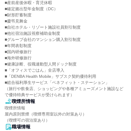
■産前産後休暇・育児休暇

■確定拠出型年金制度（DC）

■財形貯蓄制度

■慶弔見舞金

■自社ホテル・リゾート施設社員割引制度

■他社宿泊施設視察補助金制度

■グループ会社のマンション購入割引制度

■年間表彰制度

■国内研修旅行

■海外研修旅行

■健康診断、役職連動型人間ドック制度

■「オフィスでごはん」全店導入

■「DENBA Health Mobile」サブスク契約優待利用

■総合福利厚生サービス「ベネフィット・ステーション」

（旅行や飲食店、ショッピングや各種アミューズメント施設など
で優待特典サービスが受けられます）
喫煙所情報
喫煙所情報

屋内原則禁煙（喫煙専用室以外の対策あり）

（喫煙可の宿泊室あり）
職場情報