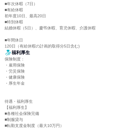
■年次休暇（7日）

■有給休暇

初年度10日、最高20日

■特別休暇

結婚休暇（5日）、慶弔休暇、育児休暇、介護休暇

■年間休日

120日（有給休暇の計画的取得分5日含む)
福利厚生
保険制度：

・雇用保険

・労災保険

・健康保険

・厚生年金

待遇・福利厚生

【福利厚生】

■各種社会保険完備

■制服貸与

■転勤支度金制度（最大10万円）
