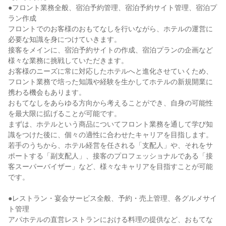
●フロント業務全般、宿泊予約管理、宿泊予約サイト管理、宿泊プ
ラン作成

フロントでのお客様のおもてなしを行いながら、ホテルの運営に
必要な知識を身につけていきます。

接客をメインに、宿泊予約サイトの作成、宿泊プランの企画など
様々な業務に挑戦していただきます。

お客様のニーズに常に対応したホテルへと進化させていくため、
フロント業務で培った知識や経験を生かしてホテルの新規開業に
携わる機会もあります。

おもてなしをあらゆる方向から考えることができ、自身の可能性
を最大限に拡げることが可能です。

まずは、ホテルという商品についてフロント業務を通して学び知
識をつけた後に、個々の適性に合わせたキャリアを目指します。

若手のうちから、ホテル経営を任される「支配人」や、それをサ
ポートする「副支配人」、接客のプロフェッショナルである「接
客スーパーバイザー」など、様々なキャリアを目指すことが可能
です。

●レストラン・宴会サービス全般、予約・売上管理、各グルメサイ
ト管理

アパホテルの直営レストランにおける料理の提供など、おもてな