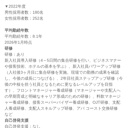
▼2022年度

男性採用者数：180名

女性採用者数：252名

平均勤続年数
平均勤続年数：8.1年

研修
研修：あり

新入社員導入研修（4～5日間の集合研修を行い、ビジネスマナー
や接客技術、ホテルの基本を学ぶ）、新入社員パワーアップ研修
（入社後3ヶ月目に集合研修を実施。現場での勤務の成果を確認
し、今後の成長につなげる）、2年目社員ステップアップ研修（今
後の中核を担う社員となるために更なるレベルアップを目指
す）、フロントマネージャー養成研修（マネージャーや支配人へ
の早期育成と明確なキャリア形成のための研修）、料飲マネージ
ャー養成研修、接客スーパーバイザー養成研修、OJT研修、支配
人養成研修、支配人スキルアップ研修、アパ コースト交換研修　
自己啓発支援