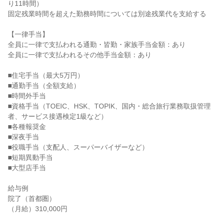
り11時間）

固定残業時間を超えた勤務時間については別途残業代を支給する

【一律手当】

全員に一律で支払われる通勤・皆勤・家族手当金額：あり

全員に一律で支払われるその他手当金額：あり

■住宅手当（最大5万円）

■通勤手当（全額支給）

■時間外手当

■資格手当（TOEIC、HSK、TOPIK、国内・総合旅行業務取扱管理
者、サービス接遇検定1級など）

■各種報奨金

■深夜手当

■役職手当（支配人、スーパーバイザーなど）

■短期異動手当

■大型店手当

給与例

院了（首都圏）

（月給）310,000円
