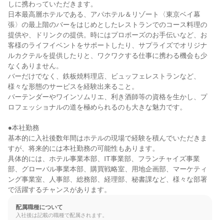
しに携わっていただきます。

日本最高層ホテルである、アパホテル＆リゾート〈東京ベイ幕
張〉の最上階のバーをはじめとしたレストランでのコース料理の
提供や、ドリンクの提供。時にはプロポーズのお手伝いなど、お
客様のライフイベントをサポートしたり、サプライズでオリジナ
ルカクテルを提供したりと、ワクワクする仕事に携わる機会も少
なくありません。

バーだけでなく、鉄板焼料理店、ビュッフェレストランなど、
様々な形態のサービスを経験出来ること。

バーテンダーやワインソムリエ、利き酒師等の資格を生かし、プ
ロフェッショナルの道を極められるのも大きな魅力です。

●本社勤務

基本的に入社後数年間はホテルの現場で経験を積んでいただきま
すが、将来的には本社勤務の可能性もあります。

具体的には、ホテル事業本部、IT事業部、フランチャイズ事業
部、グローバル事業本部、購買戦略室、用地企画部、マーケティ
ング事業室、人事部、総務部、経理部、秘書課など、様々な部署
で活躍するチャンスがあります。
配属職種について
入社後は記載の職種で配属されます。