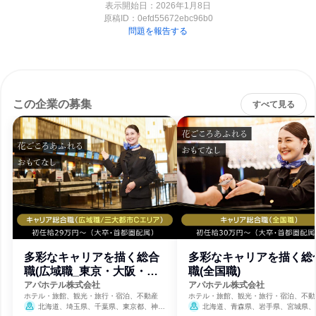
表示開始日：2026年1月8日
原稿ID：
0efd55672ebc96b0
問題を報告する
この企業の募集
すべて見る
多彩なキャリアを描く総合
多彩なキャリアを描く総
職(広域職_東京・大阪・北
職(全国職)
海道近郊)
アパホテル株式会社
アパホテル株式会社
ホテル・旅館、観光・旅行・宿泊、不動産
ホテル・旅館、観光・旅行・宿泊、不動
北海道、埼玉県、千葉県、東京都、神奈
北海道、青森県、岩手県、宮城県、