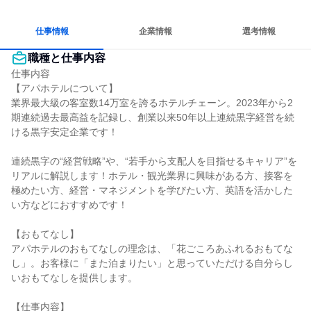
コミュニケーションが活発
日常的に外国語を使用する
人とたくさん会話する
仕事情報
企業情報
選考情報
職種と仕事内容
仕事内容

【アパホテルについて】

業界最大級の客室数14万室を誇るホテルチェーン。2023年から2
期連続過去最高益を記録し、創業以来50年以上連続黒字経営を続
ける黒字安定企業です！

連続黒字の“経営戦略”や、“若手から支配人を目指せるキャリア”を
リアルに解説します！ホテル・観光業界に興味がある方、接客を
極めたい方、経営・マネジメントを学びたい方、英語を活かした
い方などにおすすめです！

【おもてなし】

アパホテルのおもてなしの理念は、「花ごころあふれるおもてな
し」。お客様に「また泊まりたい」と思っていただける自分らし
いおもてなしを提供します。

【仕事内容】
