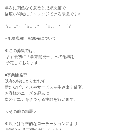
年次に関係なく意欲と成果次第で

幅広い領域にチャレンジできる環境です✊

☆.。.:*・゜☆.。.:*・゜☆.。.:*・゜☆

⭐配属職種・配属先について

￣￣￣￣￣￣￣￣￣￣￣￣￣￣

※この募集では、

 まず最初に「事業開発部」への配属を

 予定しております。

■事業開発部

既存の枠にとらわれず、

新たなビジネスやサービスを生み出す部署。

お客様のニーズを起点に、

次のアエナを形づくる挑戦を行います。

＜その他の部署＞

￣￣￣￣￣￣￣￣

※以下は将来的なローテーションにより

 配属される可能性がございます。
