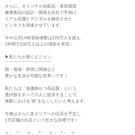
さらに、オリジナル化粧品・美容雑貨

健康食品の設計・開発を自社で手掛け、

リアル店舗とデジタルを融合させた

ビジネスを加速させています。

今や公式LINE登録者数は220万人を超え、

2年間で100万人以上の増加を実現✨

▶私たちが描くビジョン

￣￣￣￣￣￣￣￣￣￣￣

国・地域・所得に関係なく

豊かな生活が可能な世界―です！

私たちは「低価格かつ高品質」という

選択肢をすべての人に提供することで、

体験における“差”をなくしたいと考えます。

今後はさらに多エリアへの出店を予定し、

1万店舗の出店という壮大な目標です✨

☆.。.:*・゜☆.。.:*・゜☆.。.:*・゜☆