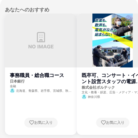
あなたへのおすすめ
事務職員・総合職コース
既卒可、コンサート・イ
ント設営スタッフの電源
日本銀行
金融
門
株式会社ボルテック
北海道、青森県、岩手県、宮城県、秋田
文化・教養・娯楽、広告・メディア・マ
県、山形県、福島県、茨城県、群馬県、埼玉
ミ、電力・ガス・水道・エネルギー
神奈川県
県、東京都、神奈川県、新潟県、富山県、石
川県、福井県、山梨県、長野県、静岡県、愛
知県、京都府、大阪府、兵庫県、鳥取県、島
根県、岡山県、広島県、山口県、徳島県、香
川県、愛媛県、高知県、福岡県、佐賀県、長
お気に入り
お気に入り
崎県、熊本県、大分県、宮崎県、鹿児島県、
沖縄県