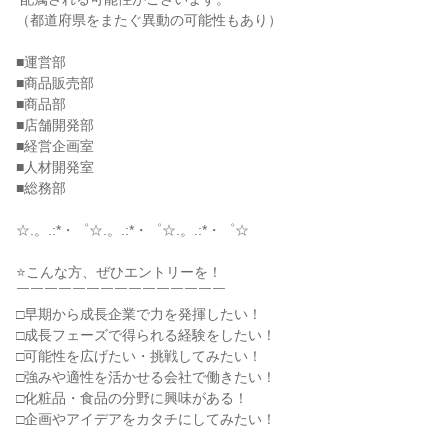
（都道府県をまたぐ異動の可能性もあり）

■運営部

■商品販売部

■商品部

■店舗開発部

■経営企画室

■人材開発室

■総務部

☆.。.:*・゜☆.。.:*・゜☆.。.:*・゜☆

⭐こんな方、ぜひエントリーを！

￣￣￣￣￣￣￣￣￣￣￣￣￣￣￣

□早期から成長企業で力を発揮したい！

□成長フェーズで得られる経験をしたい！

□可能性を広げたい・挑戦してみたい！

□強みや適性を活かせる会社で働きたい！

□化粧品・食品の分野に興味がある！

□企画やアイデアをカタチにしてみたい！
