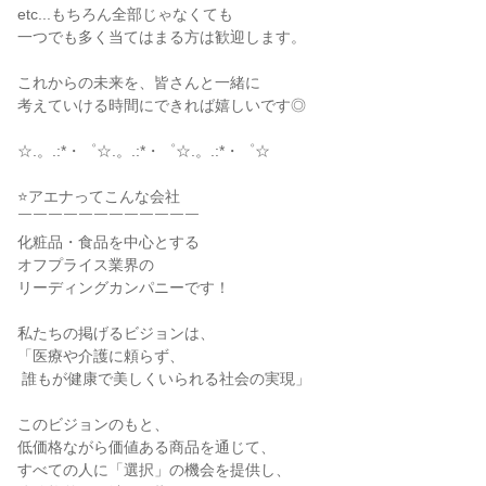
etc...もちろん全部じゃなくても

一つでも多く当てはまる方は歓迎します。

これからの未来を、皆さんと一緒に

考えていける時間にできれば嬉しいです◎

☆.。.:*・゜☆.。.:*・゜☆.。.:*・゜☆

⭐アエナってこんな会社

￣￣￣￣￣￣￣￣￣￣￣￣

化粧品・食品を中心とする

オフプライス業界の

リーディングカンパニーです！

私たちの掲げるビジョンは、

「医療や介護に頼らず、

 誰もが健康で美しくいられる社会の実現」

このビジョンのもと、

低価格ながら価値ある商品を通じて、

すべての人に「選択」の機会を提供し、
