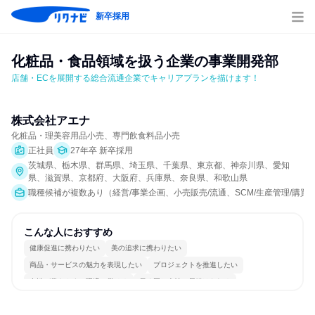
新卒採用
化粧品・食品領域を扱う企業の事業開発部
店舗・ECを展開する総合流通企業でキャリアプランを描けます！
株式会社アエナ
化粧品・理美容用品小売、専門飲食料品小売
正社員
27年卒 新卒採用
茨城県、栃木県、群馬県、埼玉県、千葉県、東京都、神奈川県、愛知
県、滋賀県、京都府、大阪府、兵庫県、奈良県、和歌山県
職種候補が複数あり（経営/事業企画、小売販売/流通、SCM/生産管理/購
こんな人におすすめ
健康促進に携わりたい
美の追求に携わりたい
商品・サービスの魅力を表現したい
プロジェクトを推進したい
女性が働きやすい環境で働ける
長く同じ会社に居続けられる
多様な職種の人と関われる
明確な目標を追いかける
若手が裁量を持てる環境