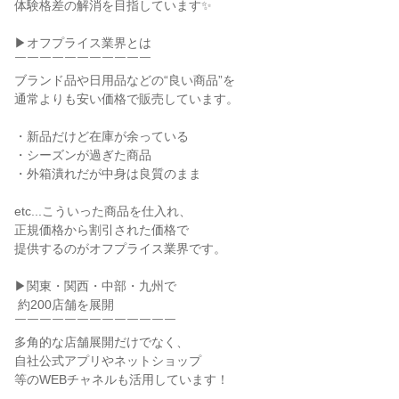
体験格差の解消を目指しています✨

▶オフプライス業界とは

￣￣￣￣￣￣￣￣￣￣￣

ブランド品や日用品などの“良い商品”を

通常よりも安い価格で販売しています。

・新品だけど在庫が余っている

・シーズンが過ぎた商品

・外箱潰れだが中身は良質のまま

etc...こういった商品を仕入れ、

正規価格から割引された価格で

提供するのがオフプライス業界です。

▶関東・関西・中部・九州で

 約200店舗を展開

￣￣￣￣￣￣￣￣￣￣￣￣￣

多角的な店舗展開だけでなく、

自社公式アプリやネットショップ

等のWEBチャネルも活用しています！
