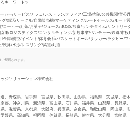
るキーワード✨

メーカー/サービス/カフェ/レストラン/オフィス/工場/病院/公共機関/官公
ング/部活/サークル/自動販売機/マーケティング/ルートセールス/ルート営
/コーヒー/紅茶/お菓子/ジュース/BOSS/飲食/ランチタイム/サントリー
/陸運/ロジスティクス/コンサルティング/新規事業/ベンチャー/鉄道/市役所
用金庫/航空/イベント/体育会系/バスケットボール/サッカー/ラグビー/フ
/競泳/水泳/レスリング/柔道/剣道
て
種で配属されます。
ッジソリューション株式会社

海道、青森県、岩手県、宮城県、秋田県、山形県、福島県、茨城県、栃
東京都、神奈川県、新潟県、富山県、石川県、福井県、山梨県、長野県
重県、滋賀県、京都府、大阪府、兵庫県、奈良県、和歌山県、岡山県、
、愛媛県、高知県、福岡県、佐賀県、長崎県、熊本県、大分県、宮崎県