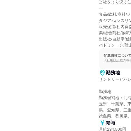
当社をより深く知
ー

食品/飲料/商社/
タジアム/レスリ
販売促進/社内食堂
業/総合商社/物流
出版社/自動車/信
バドミントン/陸上
配属職種につい
入社後は記載の職
勤務地
サントリービバレ
勤務地

勤務候補地：北
玉県、千葉県、
県、愛知県、三
徳島県、香川県
給与
月給294,500円