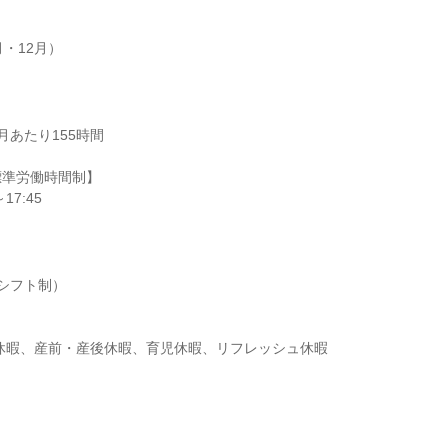
月・12月）
あたり155時間

準労働時間制】

17:45
シフト制）

弔休暇、産前・産後休暇、育児休暇、リフレッシュ休暇