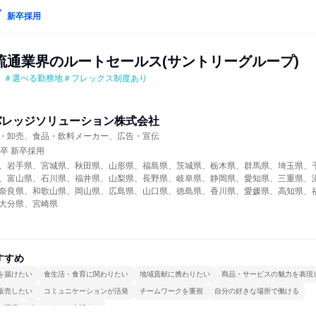
新卒採用
流通業界のルートセールス(サントリーグループ)
】＃選べる勤務地＃フレックス制度あり
バレッジソリューション株式会社
・卸売、食品・飲料メーカー、広告・宣伝
年卒 新卒採用
、岩手県、宮城県、秋田県、山形県、福島県、茨城県、栃木県、群馬県、埼玉県、
、富山県、石川県、福井県、山梨県、長野県、岐阜県、静岡県、愛知県、三重県、
奈良県、和歌山県、岡山県、広島県、山口県、徳島県、香川県、愛媛県、高知県、
大分県、宮崎県
すすめ
を届けたい
食生活・食育に関わりたい
地域貢献に携わりたい
商品・サービスの魅力を表現
販売したい
コミュニケーションが活発
チームワークを重視
自分の好きな場所で働ける
る環境
人とたくさん会話する