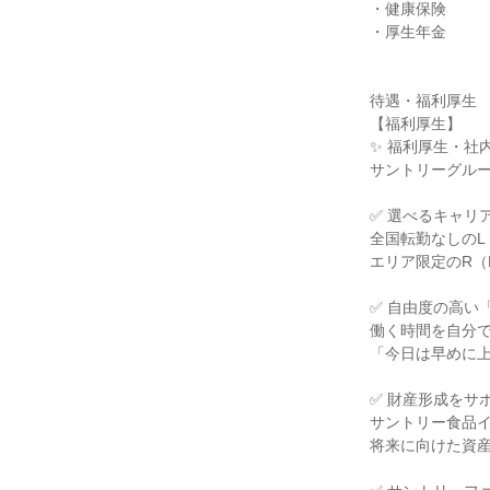
・健康保険

・厚生年金

待遇・福利厚生

【福利厚生】

✨ 福利厚生・社内
サントリーグルー
✅ 選べるキャリ
全国転勤なしのL（
エリア限定のR（
✅ 自由度の高い
働く時間を自分で
「今日は早めに上
✅ 財産形成をサ
サントリー食品イ
将来に向けた資産