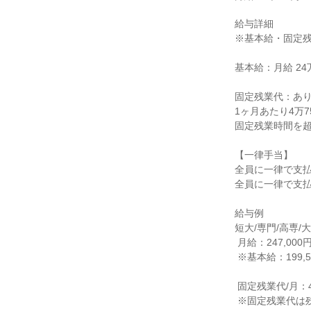
給与詳細

※基本給・固定残
基本給：月給 24万
固定残業代：あり
1ヶ月あたり4万7
固定残業時間を超
【一律手当】

全員に一律で支払
全員に一律で支払
給与例

短大/専門/高専/
 月給：247,000円（固定残業代含む）

 ※基本給：199,500円

 固定残業代/月：47,500円/30時間

 ※固定残業代は残業がない場合も支給し、超過する場合は別途支給
