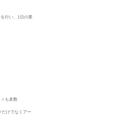
を行い、1日の業
ィも多数

ツだけでなくアー