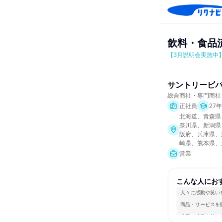
飲料・食品
【3月説明会実施中
サントリービ
総合商社・専門商社
正社員
27
北海道、青森県
奈川県、新潟県
阪府、兵庫県、
崎県、熊本県、
営業
こんな人にお
人々に感動や笑い
商品・サービスを
若手が裁量を持て