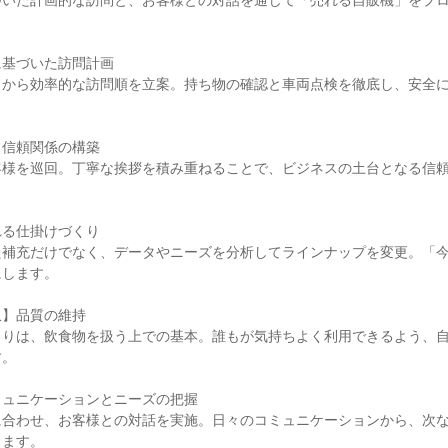
づいた計画的な訪問と、お客様との対話を通じて「売れる自販機」をプ
基づいた訪問計画

タから効率的な訪問順を立案。持ち物の確認と車両点検を徹底し、安全
信頼関係の構築

客様を巡回。丁寧な挨拶を積み重ねることで、ビジネスの土台となる信
る仕掛けづくり

た補充だけでなく、データやニーズを分析してラインナップを変更。「
します。

】品質の維持

くりは、飲食物を扱う上での基本。誰もが気持ちよく利用できるよう、
。

ュニケーションとニーズの把握

に合わせ、お客様との対話を実施。日々のコミュニケーションから、次
ます。
