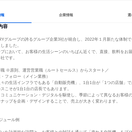
情報
企業情報
選
内容
ORYグループの誇るグループ企業3社が統合し、2022年１月新たな体制
しました。

ープにおいて、お客様の生活シーンのいちばん近くで、直接、飲料をお
社です。

職 ※原則、運営営業職（ルートセールス）からスタート／

・フォロー（メイン業務）

々の生活インフラでもある「自動販売機」、1台1台が「1つの店舗」
スこそが1台1台の店長でもあります。

・コミュニケーション・デジタルを駆使し、季節によって異なるお客様
ナップを企画・デザインすることで、売上が大きく変わります。

ジュール例
