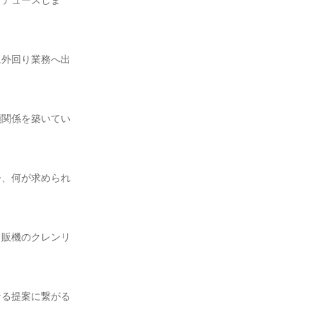
ロデュースしま
に外回り業務へ出
頼関係を築いてい
今、何が求められ
自販機のクレンリ
なる提案に繋がる