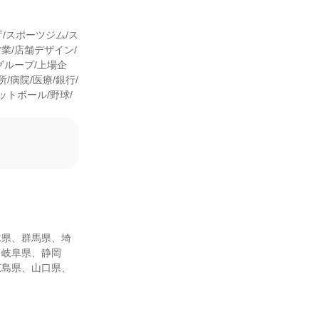
庁/スポーツジム/ス
業/店舗デザイン/
グループ/上場企
/病院/医療/銀行/
ットボール/野球/
木県、群馬県、埼
、岐阜県、静岡
広島県、山口県、