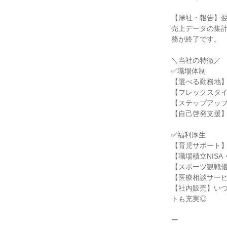
【帰社・報告】翌
売上データの集
務が終了です。

＼当社の特徴／

✅職場体制

【選べる勤務地】
【フレックスタイ
【ステップアップ
【自己啓発支援】
✅福利厚生

【育児サポート】
【職場積立NIS
【スポーツ観戦優
【医療相談サービ
【社内販売】い
トも充実◎

ー
