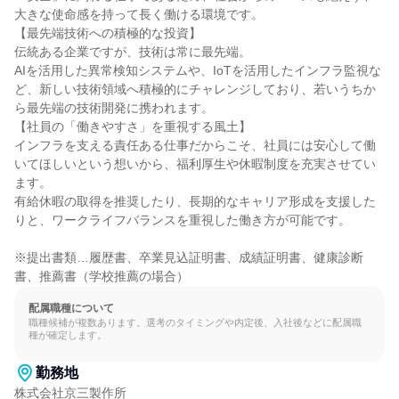
大きな使命感を持って長く働ける環境です。

【最先端技術への積極的な投資】

伝統ある企業ですが、技術は常に最先端。

AIを活用した異常検知システムや、IoTを活用したインフラ監視な
ど、新しい技術領域へ積極的にチャレンジしており、若いうちか
ら最先端の技術開発に携われます。

【社員の「働きやすさ」を重視する風土】

インフラを支える責任ある仕事だからこそ、社員には安心して働
いてほしいという想いから、福利厚生や休暇制度を充実させてい
ます。

有給休暇の取得を推奨したり、長期的なキャリア形成を支援した
りと、ワークライフバランスを重視した働き方が可能です。

※提出書類…履歴書、卒業見込証明書、成績証明書、健康診断
書、推薦書（学校推薦の場合）
配属職種について
職種候補が複数あります。選考のタイミングや内定後、入社後などに配属職
種が確定します。
勤務地
株式会社京三製作所
