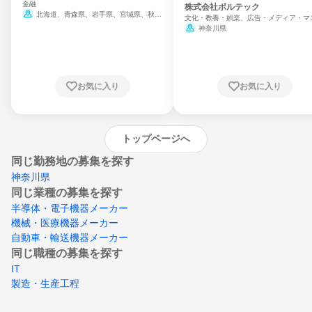
金融
門
株式会社ボルテック
北海道、青森県、岩手県、宮城県、秋田
文化・教養・娯楽、広告・メディア・マ
県、山形県、福島県、茨城県、群馬県、埼玉
ミ、電力・ガス・水道・エネルギー
神奈川県
県、東京都、神奈川県、新潟県、富山県、石
川県、福井県、山梨県、長野県、静岡県、愛
知県、京都府、大阪府、兵庫県、鳥取県、島
根県、岡山県、広島県、山口県、徳島県、香
川県、愛媛県、高知県、福岡県、佐賀県、長
お気に入り
お気に入り
崎県、熊本県、大分県、宮崎県、鹿児島県、
沖縄県
トップページへ
同じ勤務地の募集を探す
神奈川県
同じ業種の募集を探す
半導体・電子機器メーカー
機械・医療機器メーカー
自動車・輸送機器メーカー
同じ職種の募集を探す
IT
製造・生産工程