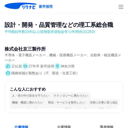
新卒採用
設計・開発・品質管理などの理工系総合職
平均勤続年数15年以上/資格取得奨励金有り/年間休日126日
株式会社京三製作所
半導体・電子機器メーカー、機械・医療機器メーカー、自動車・輸送機器メ
ーカー
正社員
27年卒 新卒採用
神奈川県
職種候補が複数あり（IT、製造・生産工程）
こんな人におすすめ
人・世の中の安全を守りたい
テクノロジーに携わりたい
機械・機器に携わりたい
商品・サービスを製作したい
冷静に仕事に取り組む
グローバル志向が強い
チームワークを重視
女性が働きやすい環境で働ける
長く同じ会社に居続けられる
一つの専門分野を極める
仕事情報
企業情報
選考情報