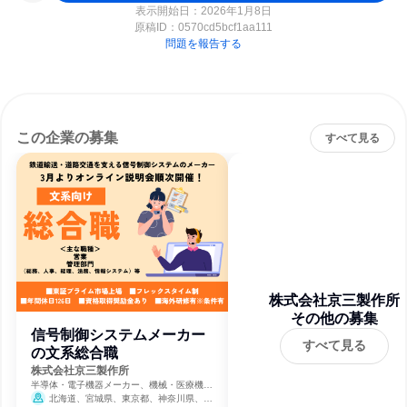
表示開始日：2026年1月8日
原稿ID：
0570cd5bcf1aa111
問題を報告する
この企業の募集
すべて見る
株式会社京三製作所
その他の募集
信号制御システムメーカー
すべて見る
の文系総合職
株式会社京三製作所
半導体・電子機器メーカー、機械・医療機器
メーカー、自動車・輸送機器メーカー
北海道、宮城県、東京都、神奈川県、愛