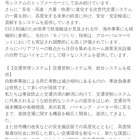
号システムのトップメーカーとして歩み続けています。

さらに “ 安全・高速・大量・快適”に進化する次世代交通システム
の一翼を担い、高度化する未来の鉄道に向け、安全・安定輸送に
貢献するシステムを提供していきます。

CO２削減のため世界で鉄道輸送が見直される中、海外事業にも積
極的に参画し、当社の「モノづくり」技術は、グローバルマーケ
ットにおいても実証され国際的にも高く評価されています。

さらにバリアフリーの観点から注目を集めるホーム旅客安全設備
の分野ではパイオニアとして様々なシステムを提供しています。

【【交通管理システム】交通管制システム等、総合システムを提
供】

自動車事故による死亡者数は減少傾向にあるものの、事故負傷者
は依然として多いのが現状です。

私たちは事故防止と交通渋滞の解消に向けて、交通管制システム
に代表されるような総合的なシステムの提供をはじめ、交通信号
端末機器や各種標識、表示装置、パーキング・メーター等に至る
まで、道路交通に関する機器を幅広く開発し、提供してきまし
た。

また信号機の改良などの安全施設面での高度化とともに、高度情
報通信社会に対応した新しい交通環境を創るべく、新たな課題に