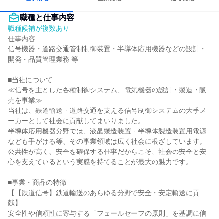
職種と仕事内容
職種候補が複数あり
仕事内容

信号機器・道路交通管制制御装置・半導体応用機器などの設計・
開発・品質管理業務 等

■当社について

≪信号を主とした各種制御システム、電気機器の設計・製造・販
売を事業≫

当社は、鉄道輸送・道路交通を支える信号制御システムの大手メ
ーカーとして社会に貢献してまいりました。

半導体応用機器分野では、液晶製造装置・半導体製造装置用電源
なども手がける等、その事業領域は広く社会に根ざしています。

公共性が高く、安全を確保する仕事だからこそ、社会の安全と安
心を支えているという実感を持てることが最大の魅力です。

■事業・商品の特徴

【【鉄道信号】鉄道輸送のあらゆる分野で安全・安定輸送に貢
献】

安全性や信頼性に寄与する「フェールセーフの原則」を基調に信