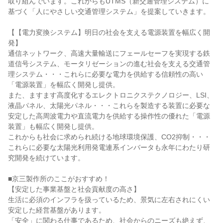
取り組んでいます。これからもUTMS（新交通管理システム）に
基づく「人にやさしい交通管理システム」を提案していきます。

【【電力変換システム】明日の社会を支える電源装置を幅広く開
発】

通信ネットワーク、高速大量輸送にフェールセーフを実現する鉄
道信号システム、モータリゼーションの進む社会を支える交通管
理システム・・・これらに必要な電力を供給する信頼性の高い
「電源装置」を幅広く開発し提供。

また、ますます高度化するエレクトロニクステクノロジー、LSI、
液晶パネル、太陽光パネル・・・これらを製造する装置に必要な
安定した高周波電力や直流電力を供給する操作性の優れた「電源
装置」も幅広く開発し提供。

これからも社会に求められ続ける地球環境保護、CO2抑制・・・
これらに必要な太陽光利用発電連系インバータも永年にわたり研
究開発を続けています。

■京三製作所のここがおすすめ！

【安定した事業基盤と社会貢献度の高さ】

生活に必須のインフラを扱っているため、景気に左右されにくい
安定した経営基盤があります。

「安全」に関わる仕事であるため、社会からのニーズも絶えず、