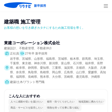
新卒採用
建築職 施工管理
お客様の想いを引き継ぎカタチにするため施工現場を導く。
東建コーポレーション株式会社
建築設計、不動産管理、不動産仲介
正社員
27年卒 新卒採用
岩手県、宮城県、山形県、福島県、茨城県、栃木県、群馬県、埼玉県、
千葉県、東京都、神奈川県、新潟県、富山県、石川県、福井県、長野
県、岐阜県、静岡県、愛知県、三重県、滋賀県、京都府、大阪府、兵庫
県、奈良県、鳥取県、島根県、岡山県、広島県、山口県、愛媛県、高知
県、福岡県、長崎県、熊本県、大分県、宮崎県、鹿児島県、沖縄県
建築/土木/プラント専門職
こんな人におすすめ
人々に感動や笑いを届けたい
都市・街づくりがしたい
地域貢献に携わりたい
商品・サービスを販売したい
情熱を持って仕事に取り組む