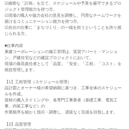
☑緻密な「計画」を立て、スケジュールや予算を厳守できるプロ
ジェクト管理能力を持つ方。

☑現場の職人や協力会社の意見を調整し、円滑なチームワークを
築けるコミュニケーション能力を持つ方。

☑自分の仕事に「まちづくり」の一端を担うということを誇り感
じられる方。

■仕事内容

東建コーポレーションの施工管理は、賃貸アパート・マンショ
ン、戸建住宅などの建設プロジェクトにおいて、

現場の最高責任者として「品質」「安全」「工程」「コスト」を
統括管理します。

【1】工程管理（スケジュール管理）

設計図とオーナー様の希望納期に基づき、工事全体のスケジュー
ルを作成。

資材の搬入タイミングや、各専門工事業者（基礎工事、電気工
事、内装工事など）の

作業順序を細かく指示・調整し、遅延なく完成を目指します。

【2】品質管理
