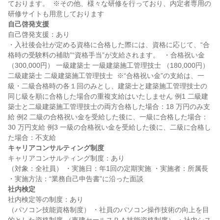
ております。  ※その他、様々な研修を行っており、内定者専用の
自己啓発支援
自己啓発支援：あり

・入社後会社が定める資格に合格した際には、資格に応じて、“合
格時の受験料の補助”“資格手当”が支給されます。  ・合格祝い金 
（300,000円） 一級建築士 一級建築施工管理技士 （180,000円） 
二級建築士 二級建築施工管理技士  ※“合格祝い金”の支給は、一
級・二級合格時の各１回のみとし、建築士と建築施工管理技士の
同じ級を順に合格した場合の重複支給はいたしません 例1 二級建
築士と二級建築施工管理技士の両方合格した場合：18 万円のみ支
給 例2 二級の合格祝い金を受給した後に、一級に合格した場合：
30 万円支給 例3 一級の合格祝い金を受給した後に、二級に合格し
キャリアコンサルティング制度
キャリアコンサルティング制度：あり

（対象：全社員） ・実施日：年1回の定期実施 ・実施者：所属長 
社内検定
社内検定等の制度：あり

（パソコン技能資格制度） ・社員のパソコン操作技術の向上を目