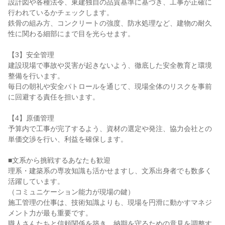
設計図や各種法令、東建独自の品質基準に基づき、工事が正確に
行われているかチェックします。

鉄骨の組み方、コンクリートの強度、防水処理など、建物の耐久
性に関わる細部にまで目を光らせます。

【3】安全管理

建設現場で事故や災害が起きないよう、徹底した安全教育と環境
整備を行います。

毎日の朝礼や安全パトロールを通じて、現場全体のリスクを事前
に回避する責任を担います。

【4】原価管理

予算内で工事が完了するよう、資材の選定や発注、協力会社との
単価交渉を行い、利益を確保します。

■文系から挑戦するあなたも歓迎

理系・建築系の専攻知識も活かせますし、文系出身者でも数多く
活躍しています。

（コミュニケーション能力が現場の鍵）

施工管理の仕事は、技術知識よりも、現場を円滑に動かすマネジ
メント力が最も重要です。

職人さんたちと信頼関係を築き、納期を守るための意見を調整す