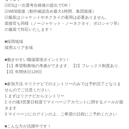
☑ESは一次選考合格後の提出でOK！

☑WEB面接（動作確認含め最大1時間、集団面接）

☑服装はジャケットやネクタイの着用は必要ありません。

面接官も同様（ノージャケット・ノーネクタイ、ポロシャツ等）
の服装で対応いたします！

■採用地域

採用エリア全域

■働きやすい職場環境ポイント3つ！

【1】希望勤務地の考慮ができます、【2】フレックス制度あり、
【3】年間休日128日

■参加方法 ※リクナビでのエントリーのみでは予約完了となりま
せんのでご注意ください。

1.まずはリクナビからエントリー

2.その後3営業日程度でマイぺージアカウントに関するメールが届
きます

3:マイページにログインの上、ご希望の日程にご予約ください

■こんな方が活躍中です！
