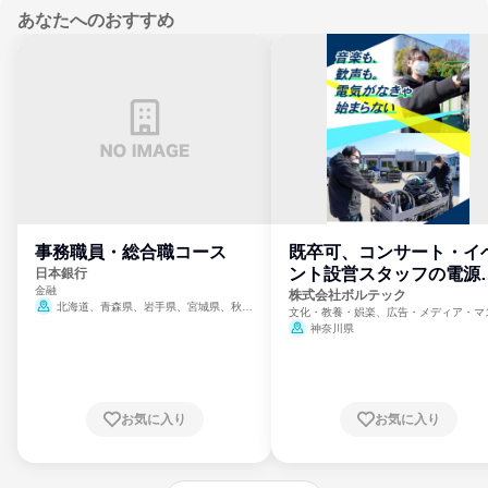
あなたへのおすすめ
事務職員・総合職コース
既卒可、コンサート・イ
ント設営スタッフの電源
日本銀行
金融
門
株式会社ボルテック
北海道、青森県、岩手県、宮城県、秋田
文化・教養・娯楽、広告・メディア・マ
県、山形県、福島県、茨城県、群馬県、埼玉
ミ、電力・ガス・水道・エネルギー
神奈川県
県、東京都、神奈川県、新潟県、富山県、石
川県、福井県、山梨県、長野県、静岡県、愛
知県、京都府、大阪府、兵庫県、鳥取県、島
根県、岡山県、広島県、山口県、徳島県、香
川県、愛媛県、高知県、福岡県、佐賀県、長
お気に入り
お気に入り
崎県、熊本県、大分県、宮崎県、鹿児島県、
沖縄県