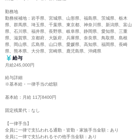
勤務地

勤務候補地：岩手県、宮城県、山形県、福島県、茨城県、栃木
県、群馬県、埼玉県、千葉県、東京都、神奈川県、新潟県、富山
県、石川県、福井県、長野県、岐阜県、静岡県、愛知県、三重
県、滋賀県、京都府、大阪府、兵庫県、奈良県、鳥取県、島根
県、岡山県、広島県、山口県、愛媛県、高知県、福岡県、長崎
県、熊本県、大分県、宮崎県、鹿児島県、沖縄県
給与
月給245,000円
給与詳細

※基本給・一律手当の総額

基本給：月給 11万8400円

固定残業代：なし

【一律手当】

全員に一律で支払われる通勤・皆勤・家族手当金額：あり

全員に一律で支払われるその他手当金額：あり
