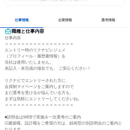
コミュニケーションが活発
多様な職種の人と関われる
若手が裁量を持てる環境
人とたくさん会話する
仕事情報
企業情報
選考情報
職種と仕事内容
仕事内容

＝＝＝＝＝＝＝＝＝＝＝＝＝＝＝＝＝

エントリー時のリクナビレジュメ

（プロフィール・履歴書情報）を

当社は使用いたしません。

未記入・未完成の場合でも、 ご安心ください！

リクナビでエントリーされた方に

会員制マイページをご案内しますので

まだ選考を受けるか悩んでいる方も、

まずは気軽にエントリーしてくださいね。

＝＝＝＝＝＝＝＝＝＝＝＝＝＝＝＝＝

■説明会はWEBで実施＆一次選考のご案内

☑建築職、設計職をご希望の方は、録画型の別説明会のご案内と
なります
