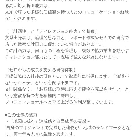
る高い対人折衝能力は、

文系で培った多様な価値観を持つ人とのコミュニケーション経験
が活かされます。

（「計画性」と「ディレクション能力」で勝負）

文系出身者は、論理的思考力と、レポート作成やゼミでの研究で
培った緻密な計画力に優れている傾向があります。

この計画力は、何百もの工程を管理し、複数の協力業者を動かす
ディレクション能力として、現場で強力な武器になります。

（ゼロからの成長を支える研修体制）

基礎知識は入社後の研修とOJTで徹底的に指導します。「知識が
ないから不安」という心配は不要です。

文理関係なく、「お客様の期待に応える建物を完成させたい」と
いう意欲を持つ方を積極的に採用し、

プロフェッショナルへと育て上げる体制が整っています。

■この仕事の魅力

～「地図に残る」達成感と自己成長の実感～

 自身のマネジメントで完成した建物が、地域のランドマークとな
り、何十年も人々の生活を支えます。
