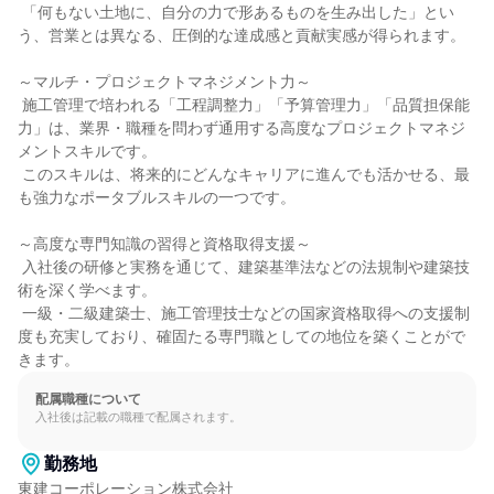
 「何もない土地に、自分の力で形あるものを生み出した」とい
う、営業とは異なる、圧倒的な達成感と貢献実感が得られます。

～マルチ・プロジェクトマネジメント力～

 施工管理で培われる「工程調整力」「予算管理力」「品質担保能
力」は、業界・職種を問わず通用する高度なプロジェクトマネジ
メントスキルです。

 このスキルは、将来的にどんなキャリアに進んでも活かせる、最
も強力なポータブルスキルの一つです。

～高度な専門知識の習得と資格取得支援～

 入社後の研修と実務を通じて、建築基準法などの法規制や建築技
術を深く学べます。

 一級・二級建築士、施工管理技士などの国家資格取得への支援制
度も充実しており、確固たる専門職としての地位を築くことがで
きます。
配属職種について
入社後は記載の職種で配属されます。
勤務地
東建コーポレーション株式会社
