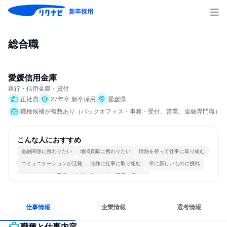
新卒採用
総合職
愛媛信用金庫
銀行・信用金庫・貸付
正社員
27年卒 新卒採用
愛媛県
職種候補が複数あり（バックオフィス・事務・受付、営業、金融専門職）
こんな人におすすめ
金融関係に携わりたい
地域貢献に携わりたい
情熱を持って仕事に取り組む
コミュニケーションが活発
冷静に仕事に取り組む
常に新しいものに挑戦
チームワークを重視
女性が働きやすい環境で働ける
長く同じ会社に居続けられる
人とたくさん会話する
仕事情報
企業情報
選考情報
職種と仕事内容