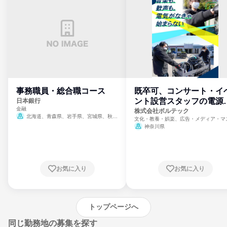
事務職員・総合職コース
既卒可、コンサート・イ
ント設営スタッフの電源
日本銀行
金融
門
株式会社ボルテック
北海道、青森県、岩手県、宮城県、秋田
文化・教養・娯楽、広告・メディア・マ
県、山形県、福島県、茨城県、群馬県、埼玉
ミ、電力・ガス・水道・エネルギー
神奈川県
県、東京都、神奈川県、新潟県、富山県、石
川県、福井県、山梨県、長野県、静岡県、愛
知県、京都府、大阪府、兵庫県、鳥取県、島
根県、岡山県、広島県、山口県、徳島県、香
川県、愛媛県、高知県、福岡県、佐賀県、長
お気に入り
お気に入り
崎県、熊本県、大分県、宮崎県、鹿児島県、
沖縄県
トップページへ
同じ勤務地の募集を探す