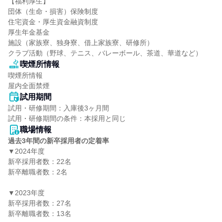
【福利厚生】

団体（生命・損害）保険制度

住宅資金・厚生資金融資制度

厚生年金基金

施設（家族寮、独身寮、借上家族寮、研修所）

クラブ活動（野球、テニス、バレーボール、茶道、華道など）
喫煙所情報
喫煙所情報

屋内全面禁煙
試用期間
試用・研修期間：入庫後3ヶ月間

職場情報
過去3年間の新卒採用者の定着率
▼2024年度

新卒採用者数：22名

新卒離職者数：2名

▼2023年度

新卒採用者数：27名

新卒離職者数：13名
