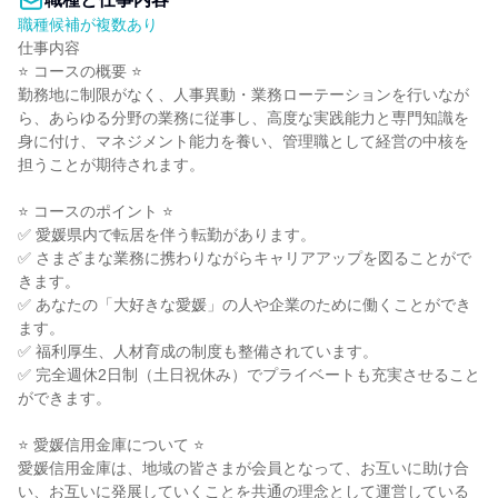
職種候補が複数あり
仕事内容

⭐ コースの概要 ⭐

勤務地に制限がなく、人事異動・業務ローテーションを行いなが
ら、あらゆる分野の業務に従事し、高度な実践能力と専門知識を
身に付け、マネジメント能力を養い、管理職として経営の中核を
担うことが期待されます。

⭐ コースのポイント ⭐

✅ 愛媛県内で転居を伴う転勤があります。

✅ さまざまな業務に携わりながらキャリアアップを図ることがで
きます。

✅ あなたの「大好きな愛媛」の人や企業のために働くことができ
ます。

✅ 福利厚生、人材育成の制度も整備されています。

✅ 完全週休2日制（土日祝休み）でプライベートも充実させること
ができます。

⭐ 愛媛信用金庫について ⭐

愛媛信用金庫は、地域の皆さまが会員となって、お互いに助け合
い、お互いに発展していくことを共通の理念として運営している