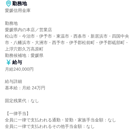
勤務地
愛媛信用金庫

勤務地

愛媛県内の本店／営業店

松山市・今治市・伊予市・東温市・西条市・新居浜市・四国中央
市・八幡浜市・大洲市・西予市・伊予郡松前町・伊予郡砥部町・
上浮穴郡久万高原町

勤務候補地：愛媛県
給与
月給240,000円
給与詳細

基本給：月給 24万円

固定残業代：なし

【一律手当】

全員に一律で支払われる通勤・皆勤・家族手当金額：なし

全員に一律で支払われるその他手当金額：なし
