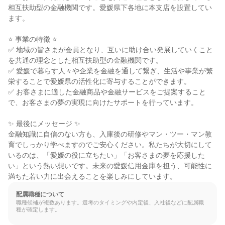
相互扶助型の金融機関です。愛媛県下各地に本支店を設置してい
ます。

⭐ 事業の特徴 ⭐

✅ 地域の皆さまが会員となり、互いに助け合い発展していくこと
を共通の理念とした相互扶助型の金融機関です。

✅ 愛媛で暮らす人々や企業を金融を通して繋ぎ、生活や事業が繁
栄することで愛媛県の活性化に寄与することができます。

✅ お客さまに適した金融商品や金融サービスをご提案すること
で、お客さまの夢の実現に向けたサポートを行っています。

✨ 最後にメッセージ ✨

金融知識に自信のない方も、入庫後の研修やマン・ツー・マン教
育でしっかり学べますのでご安心ください。私たちが大切にして
いるのは、「愛媛の役に立ちたい」「お客さまの夢を応援した
い」という熱い想いです。未来の愛媛信用金庫を担う、可能性に
満ちた若い力に出会えることを楽しみにしています。
配属職種について
職種候補が複数あります。選考のタイミングや内定後、入社後などに配属職
種が確定します。