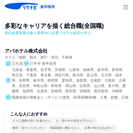
新卒採用
多彩なキャリアを描く総合職(全国職)
初任給業界最大級☆業界No.1企業でホテル経営を学ぶ
アパホテル株式会社
ホテル・旅館、観光・旅行・宿泊、不動産
正社員
27年卒 新卒採用
北海道、青森県、岩手県、宮城県、山形県、福島県、栃木県、群馬県、
埼玉県、千葉県、東京都、神奈川県、新潟県、富山県、石川県、福井
県、長野県、岐阜県、静岡県、愛知県、滋賀県、京都府、大阪府、兵庫
県、奈良県、和歌山県、鳥取県、岡山県、広島県、山口県、香川県、愛
媛県、福岡県、佐賀県、長崎県、熊本県、宮崎県、鹿児島県、沖縄県
職種候補が複数あり（サービス/接客、経理/税務/財務、人事、総務、広報/
こんな人におすすめ
人々に感動や笑いを届けたい
人・世の中の安全を守りたい
都市・街づくりがしたい
地域貢献に携わりたい
日本の良さを広めたい