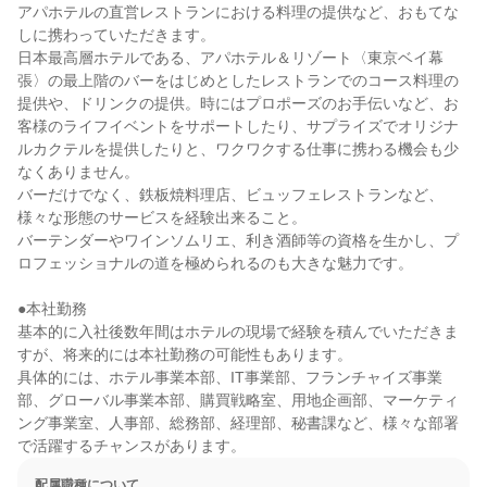
アパホテルの直営レストランにおける料理の提供など、おもてな
しに携わっていただきます。

日本最高層ホテルである、アパホテル＆リゾート〈東京ベイ幕
張〉の最上階のバーをはじめとしたレストランでのコース料理の
提供や、ドリンクの提供。時にはプロポーズのお手伝いなど、お
客様のライフイベントをサポートしたり、サプライズでオリジナ
ルカクテルを提供したりと、ワクワクする仕事に携わる機会も少
なくありません。

バーだけでなく、鉄板焼料理店、ビュッフェレストランなど、
様々な形態のサービスを経験出来ること。

バーテンダーやワインソムリエ、利き酒師等の資格を生かし、プ
ロフェッショナルの道を極められるのも大きな魅力です。

●本社勤務

基本的に入社後数年間はホテルの現場で経験を積んでいただきま
すが、将来的には本社勤務の可能性もあります。

具体的には、ホテル事業本部、IT事業部、フランチャイズ事業
部、グローバル事業本部、購買戦略室、用地企画部、マーケティ
ング事業室、人事部、総務部、経理部、秘書課など、様々な部署
で活躍するチャンスがあります。
配属職種について