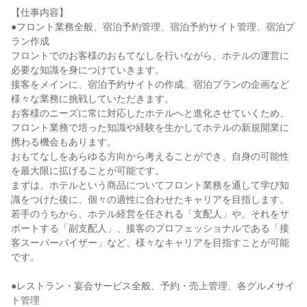
【仕事内容】

●フロント業務全般、宿泊予約管理、宿泊予約サイト管理、宿泊プ
ラン作成

フロントでのお客様のおもてなしを行いながら、ホテルの運営に
必要な知識を身につけていきます。

接客をメインに、宿泊予約サイトの作成、宿泊プランの企画など
様々な業務に挑戦していただきます。

お客様のニーズに常に対応したホテルへと進化させていくため、
フロント業務で培った知識や経験を生かしてホテルの新規開業に
携わる機会もあります。

おもてなしをあらゆる方向から考えることができ、自身の可能性
を最大限に拡げることが可能です。

まずは、ホテルという商品についてフロント業務を通して学び知
識をつけた後に、個々の適性に合わせたキャリアを目指します。

若手のうちから、ホテル経営を任される「支配人」や、それをサ
ポートする「副支配人」、接客のプロフェッショナルである「接
客スーパーバイザー」など、様々なキャリアを目指すことが可能
です。

●レストラン・宴会サービス全般、予約・売上管理、各グルメサイ
ト管理
