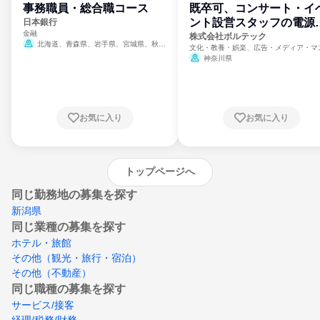
事務職員・総合職コース
既卒可、コンサート・イ
ント設営スタッフの電源
日本銀行
金融
門
株式会社ボルテック
北海道、青森県、岩手県、宮城県、秋田
文化・教養・娯楽、広告・メディア・マ
県、山形県、福島県、茨城県、群馬県、埼玉
ミ、電力・ガス・水道・エネルギー
神奈川県
県、東京都、神奈川県、新潟県、富山県、石
川県、福井県、山梨県、長野県、静岡県、愛
知県、京都府、大阪府、兵庫県、鳥取県、島
根県、岡山県、広島県、山口県、徳島県、香
川県、愛媛県、高知県、福岡県、佐賀県、長
お気に入り
お気に入り
崎県、熊本県、大分県、宮崎県、鹿児島県、
沖縄県
トップページへ
同じ勤務地の募集を探す
新潟県
同じ業種の募集を探す
ホテル・旅館
その他（観光・旅行・宿泊）
その他（不動産）
同じ職種の募集を探す
サービス/接客
経理/税務/財務