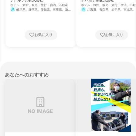
リア)
アパホテル株式会社
アパホテル株式会社
ホテル・旅館、観光・旅行・宿泊、不動産
ホテル・旅館、観光・旅行・宿泊、不動
岐阜県、静岡県、愛知県、三重県、滋賀
北海道、青森県、岩手県、宮城県、
県、京都府、大阪府、兵庫県、奈良県、鳥取
県、福島県、栃木県、群馬県、埼玉県、
県、岡山県、広島県、香川県、愛媛県、福岡
県、東京都、神奈川県、新潟県、富山県
県、佐賀県、長崎県、熊本県、宮崎県、鹿児
川県、福井県、長野県、岐阜県、静岡県
島県、沖縄県
知県、滋賀県、京都府、大阪府、兵庫県
良県、和歌山県、鳥取県、岡山県、広島
お気に入り
お気に入り
山口県、香川県、愛媛県、福岡県、佐賀
長崎県、熊本県、宮崎県、鹿児島県、沖
県
あなたへのおすすめ