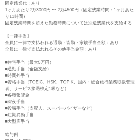
固定残業代：あり

1ヶ月あたり2万3000円 〜 2万4500円（固定残業時間：1ヶ月あた
り11時間）

固定残業時間を超えた勤務時間については別途残業代を支給する

【一律手当】

全員に一律で支払われる通勤・皆勤・家族手当金額：あり

全員に一律で支払われるその他手当金額：あり

■住宅手当（最大5万円）

■通勤手当（全額支給）

■時間外手当

■資格手当（TOEIC、HSK、TOPIK、国内・総合旅行業務取扱管理
者、サービス接遇検定1級など）

■各種報奨金

■深夜手当

■役職手当（支配人、スーパーバイザーなど）

■短期異動手当

■大型店手当

給与例
