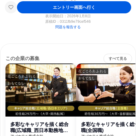
エントリー画面へ行く
表示開始日：2026年1月8日
原稿ID：
0311fb9e79cef546
問題を報告する
この企業の募集
すべて見る
多彩なキャリアを描く総合
多彩なキャリアを描く総
職(広域職_西日本勤務地エ
職(全国職)