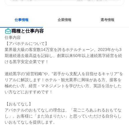
経営に近い仕事がしたい
コミュニケーションが活発
明確な目標を追いかける
若手が裁量を持てる環境
人とたくさん会話する
仕事情報
企業情報
選考情報
職種と仕事内容
仕事内容

【アパホテルについて】

業界最大級の客室数14万室を誇るホテルチェーン。2023年から3
期連続過去最高益を記録し、創業以来50年以上連続黒字経営を続
ける黒字安定企業です！

連続黒字の“経営戦略”や、“若手から支配人を目指せるキャリア”を
リアルに解説します！ホテル・観光業界に興味がある方、接客を
極めたい方、経営・マネジメントを学びたい方、英語を活かした
い方などにおすすめです！

【おもてなし】

アパホテルのおもてなしの理念は、「花ごころあふれるおもてな
し」。お客様に「また泊まりたい」と思っていただける自分らし
いおもてなしを提供します。
