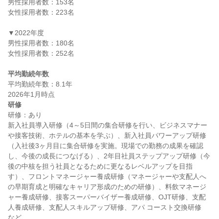
男性採用者数：153名

女性採用者数：223名

▼2022年度

男性採用者数：180名

女性採用者数：252名

平均勤続年数
平均勤続年数：8.1年

研修
研修：あり

新入社員導入研修（4～5日間の集合研修を行い、ビジネスマナー
や接客技術、ホテルの基本を学ぶ）、新入社員パワーアップ研修
（入社後3ヶ月目に集合研修を実施。現場での勤務の成果を確認
し、今後の成長につなげる）、2年目社員ステップアップ研修（今
後の中核を担う社員となるために更なるレベルアップを目指
す）、フロントマネージャー養成研修（マネージャーや支配人へ
の早期育成と明確なキャリア形成のための研修）、料飲マネージ
ャー養成研修、接客スーパーバイザー養成研修、OJT研修、支配
人養成研修、支配人スキルアップ研修、アパ コースト交換研修　