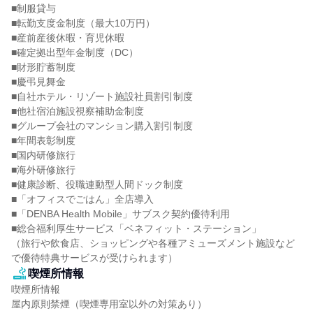
■制服貸与

■転勤支度金制度（最大10万円）

■産前産後休暇・育児休暇

■確定拠出型年金制度（DC）

■財形貯蓄制度

■慶弔見舞金

■自社ホテル・リゾート施設社員割引制度

■他社宿泊施設視察補助金制度

■グループ会社のマンション購入割引制度

■年間表彰制度

■国内研修旅行

■海外研修旅行

■健康診断、役職連動型人間ドック制度

■「オフィスでごはん」全店導入

■「DENBA Health Mobile」サブスク契約優待利用

■総合福利厚生サービス「ベネフィット・ステーション」

（旅行や飲食店、ショッピングや各種アミューズメント施設など
で優待特典サービスが受けられます）
喫煙所情報
喫煙所情報

屋内原則禁煙（喫煙専用室以外の対策あり）
