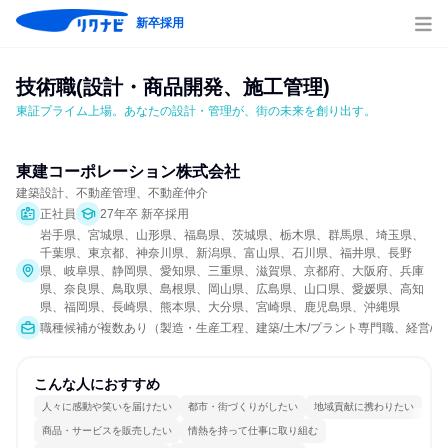
新卒採用
技術職(設計・商品開発、施工管理)
東証プライム上場。あなたの設計・管理が、街の未来を創り出す。
東建コーポレーション株式会社
建築設計、不動産管理、不動産仲介
正社員
27年卒 新卒採用
岩手県、宮城県、山形県、福島県、茨城県、栃木県、群馬県、埼玉県、
千葉県、東京都、神奈川県、新潟県、富山県、石川県、福井県、長野
県、岐阜県、静岡県、愛知県、三重県、滋賀県、京都府、大阪府、兵庫
県、奈良県、鳥取県、島根県、岡山県、広島県、山口県、愛媛県、高知
県、福岡県、長崎県、熊本県、大分県、宮崎県、鹿児島県、沖縄県
職種候補が複数あり（製造・生産工程、建築/土木/プラント専門職、経営/事
こんな人におすすめ
人々に感動や笑いを届けたい
都市・街づくりがしたい
地域貢献に携わりたい
商品・サービスを販売したい
情熱を持って仕事に取り組む