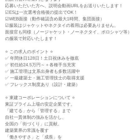
応募いただいた方へ、説明会動画URLをお送りいたします！

☑ESは一次選考合格後の提出でOK！

☑WEB面接（動作確認含め最大1時間、集団面接）

☑服装はジャケットやネクタイの着用は必要ありません。

面接官も同様（ノージャケット・ノーネクタイ、ポロシャツ等）
の服装で対応いたします！

⭐ この求人のポイント ⭐

✅ 年間休日128日！土日祝休みを徹底

✅ 初任給24.5万円～＋各種手当充実

✅ 施工管理は文系出身者も多数活躍中

✅ 一級建築士・施工管理技士の取得支援

✅ フレックス制度あり（設計・建築）

⭐ 東建コーポレーションについて ⭐

東証プライム上場の安定企業です。

「建てる」から「管理する」まで

自社一貫体制の強みを活かし、

全国の「街づくり」に貢献。

建築業界の常識を覆す

「働きやすさ」と「成長」を
