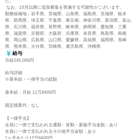
た。

 なお、10月以降に追加募集を実施する可能性がございます。

勤務候補地：岩手県、宮城県、山形県、福島県、茨城県、栃木
県、群馬県、埼玉県、千葉県、東京都、神奈川県、新潟県、富山
県、石川県、福井県、長野県、岐阜県、静岡県、愛知県、三重
県、滋賀県、京都府、大阪府、兵庫県、奈良県、鳥取県、島根
県、岡山県、広島県、山口県、愛媛県、高知県、福岡県、長崎
県、熊本県、大分県、宮崎県、鹿児島県、沖縄県
給与
月給245,000円
給与詳細

※基本給・一律手当の総額

基本給：月給 11万8400円

固定残業代：なし

【一律手当】

全員に一律で支払われる通勤・皆勤・家族手当金額：あり

全員に一律で支払われるその他手当金額：あり

1ヶ月あたり12万6600円
