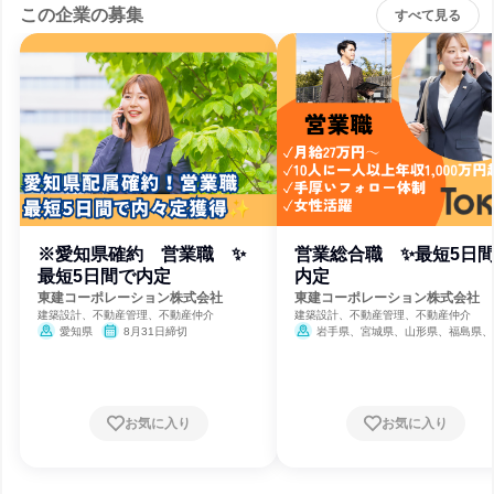
この企業の募集
すべて見る
※愛知県確約 営業職 ✨
営業総合職 ✨最短5日
最短5日間で内定
内定
東建コーポレーション株式会社
東建コーポレーション株式会社
建築設計、不動産管理、不動産仲介
建築設計、不動産管理、不動産仲介
愛知県
8月31日締切
岩手県、宮城県、山形県、福島県、
県、栃木県、群馬県、埼玉県、千葉県、
都、神奈川県、新潟県、富山県、石川県
井県、長野県、岐阜県、静岡県、愛知県
重県、滋賀県、京都府、大阪府、兵庫県
良県、鳥取県、島根県、岡山県、広島県
お気に入り
お気に入り
口県、愛媛県、高知県、福岡県、長崎県
本県、大分県、宮崎県、鹿児島県、沖縄
8月31日締切