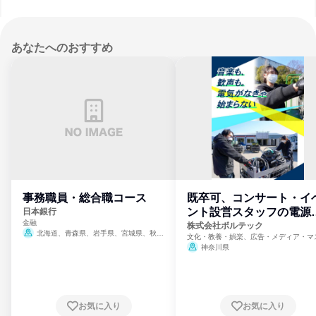
あなたへのおすすめ
事務職員・総合職コース
既卒可、コンサート・イ
ント設営スタッフの電源
日本銀行
金融
門
株式会社ボルテック
北海道、青森県、岩手県、宮城県、秋田
文化・教養・娯楽、広告・メディア・マ
県、山形県、福島県、茨城県、群馬県、埼玉
ミ、電力・ガス・水道・エネルギー
神奈川県
県、東京都、神奈川県、新潟県、富山県、石
川県、福井県、山梨県、長野県、静岡県、愛
知県、京都府、大阪府、兵庫県、鳥取県、島
根県、岡山県、広島県、山口県、徳島県、香
川県、愛媛県、高知県、福岡県、佐賀県、長
お気に入り
お気に入り
崎県、熊本県、大分県、宮崎県、鹿児島県、