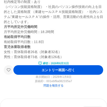
社内検定等の制度：あり

（パソコン技能資格制度） ・社員のパソコン操作技術の向上を目
的とした資格制度 （東建セールスＰＡ技能資格制度） ・社内シス
テム“東建セールスＰＡ”の操作・活用、営業活動の生産性向上を目
月平均所定外労働時間
有給取得平均日数
育児休業取得者数
女性：育休取得者26名（対象者32名）

締切：2026年8月31日
エントリー画面へ行く
表示開始日：2026年1月8日
原稿ID：
001ebf9a082335a7
問題を報告する