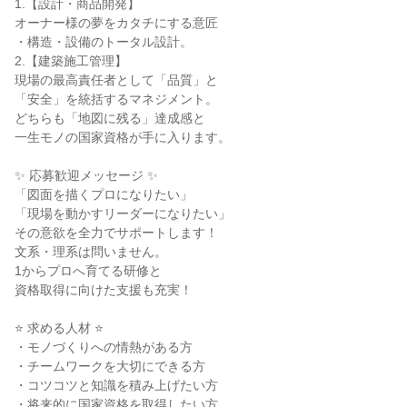
1.【設計・商品開発】

オーナー様の夢をカタチにする意匠

・構造・設備のトータル設計。

2.【建築施工管理】

現場の最高責任者として「品質」と

「安全」を統括するマネジメント。

どちらも「地図に残る」達成感と

一生モノの国家資格が手に入ります。

✨ 応募歓迎メッセージ ✨

「図面を描くプロになりたい」

「現場を動かすリーダーになりたい」

その意欲を全力でサポートします！

文系・理系は問いません。

1からプロへ育てる研修と

資格取得に向けた支援も充実！

⭐ 求める人材 ⭐

・モノづくりへの情熱がある方

・チームワークを大切にできる方

・コツコツと知識を積み上げたい方

・将来的に国家資格を取得したい方
