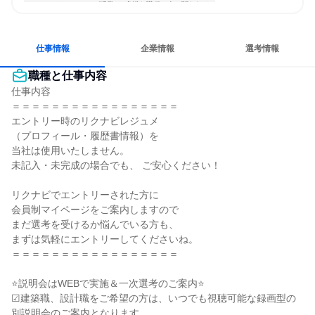
コミュニケーションが活発
多様な職種の人と関われる
若手が裁量を持てる環境
人とたくさん会話する
仕事情報
企業情報
選考情報
職種と仕事内容
仕事内容

＝＝＝＝＝＝＝＝＝＝＝＝＝＝＝＝＝

エントリー時のリクナビレジュメ

（プロフィール・履歴書情報）を

当社は使用いたしません。

未記入・未完成の場合でも、 ご安心ください！

リクナビでエントリーされた方に

会員制マイページをご案内しますので

まだ選考を受けるか悩んでいる方も、

まずは気軽にエントリーしてくださいね。

＝＝＝＝＝＝＝＝＝＝＝＝＝＝＝＝＝

⭐説明会はWEBで実施＆一次選考のご案内⭐

☑建築職、設計職をご希望の方は、いつでも視聴可能な録画型の
別説明会のご案内となります
