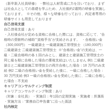
（新卒新入社員研修） ・弊社は人材育成に力を注いでおり、まず
は社会人としての基礎を学ぶため、入社後約2週間の研修を実施し
ております。  ※その他、様々な研修を行っており、内定者専用の
自己啓発支援
自己啓発支援：あり

・入社後会社が定める資格に合格した際には、資格に応じて、“合
格時の受験料の補助”“資格手当”が支給されます。  ・合格祝い金 
（300,000円） 一級建築士 一級建築施工管理技士 （180,000円） 
二級建築士 二級建築施工管理技士  ※“合格祝い金”の支給は、一
級・二級合格時の各１回のみとし、建築士と建築施工管理技士の
同じ級を順に合格した場合の重複支給はいたしません 例1 二級建
築士と二級建築施工管理技士の両方合格した場合：18 万円のみ支
給 例2 二級の合格祝い金を受給した後に、一級に合格した場合：
30 万円支給 例3 一級の合格祝い金を受給した後に、二級に合格し
キャリアコンサルティング制度
キャリアコンサルティング制度：あり

（対象：全社員） ・実施日：年1回の定期実施 ・実施者：所属長 
社内検定