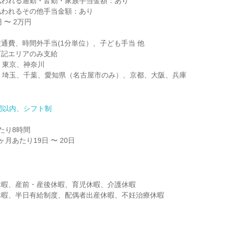
われる通勤・皆勤・家族手当金額：あり

われるその他手当金額：あり

〜 2万円

通費、時間外手当(1分単位）、子ども手当 他

記エリアのみ支給

：東京、神奈川

支給：埼玉、千葉、愛知県（名古屋市のみ）、京都、大阪、兵庫

間以内、シフト制
り8時間

月あたり19日 〜 20日
暇、産前・産後休暇、育児休暇、介護休暇

休暇、半日有給制度、配偶者出産休暇、不妊治療休暇