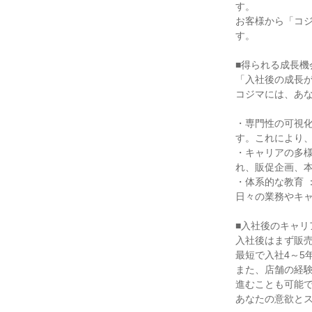
す。

お客様から「コ
す。

■得られる成長機会
「入社後の成長が
コジマには、あな
・専門性の可視
す。これにより、
・キャリアの多
れ、販促企画、本
・体系的な教育
日々の業務やキャ
■入社後のキャリ
入社後はまず販売
最短で入社4～5
また、店舗の経
進むことも可能で
あなたの意欲とス