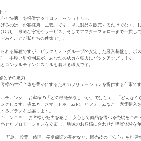
：

心と快適」を提供するプロフェッショナルへ

掲げるのは「お客様第一主義」です。単に製品を販売するだけでなく、
つけ出し、最適な家電やサービス、そしてアフターフォローまで一貫し
であることが私たちの使命です。

められる職種ですが、ビックカメラグループの安定した経営基盤と、ポ
）、手厚い研修制度が、あなたの成長を強力にバックアップします。

とコンサルティングスキルを磨ける環境です。

容とその魅力

客様の生活全体を豊かにするためのソリューションを提供する仕事です
サルティング： お客様の「どの機能が欲しいか」ではなく、「どんなく
リングします。省エネ、スマートホーム化、リフォームなど、家電購入
するプランを提案します。

ーション企画： お客様が魅力を感じ、安心して商品を選べる売場を企画
わせたプロモーションを立案し、地域のお客様に合わせた購買体験を創
ス： 配送、設置、修理、長期保証の受付など、販売後の「安心」を担保