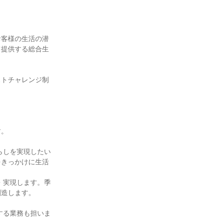
お客様の生活の潜
て提供する総合生
ストチャレンジ制
。

らしを実現したい
をきっかけに生活
・実現します。季
造します。

する業務も担いま