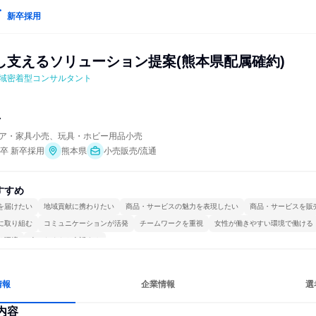
新卒採用
し支えるソリューション提案(熊本県配属確約)
域密着型コンサルタント
マ
ア・家具小売、玩具・ホビー用品小売
年卒 新卒採用
熊本県
小売販売/流通
すすめ
を届けたい
地域貢献に携わりたい
商品・サービスの魅力を表現したい
商品・サービスを販
に取り組む
コミュニケーションが活発
チームワークを重視
女性が働きやすい環境で働ける
る環境
人とたくさん会話する
情報
企業情報
選
内容