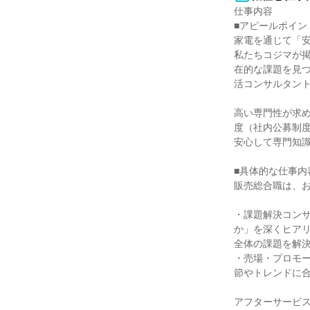
仕事内容

■アピールポイント
家電を通じて「安
私たちコジマが
在的な課題を見
活コンサルタント
高い専門性が求
度（社内公募制度
安心して専門知識
■具体的な仕事内
販売総合職は、お
・課題解決コン
か」を深くヒア
全体の課題を解決
・売場・プロモ
節やトレンドに合
アフターサービ