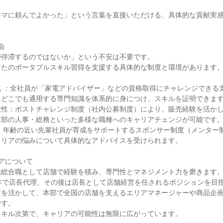
ジマに頼んでよかった」という言葉を直接いただける、具体的な貢献実


停滞するのではないか」という不安は不要です。

たのポータブルスキル習得を支援する具体的な制度と環境があります。
化 ：全社員が「家電アドバイザー」などの資格取得にチャレンジできる
どこでも通用する専門知識を体系的に身につけ、スキルを証明できます
様性：ポストチャレンジ制度（社内公募制度）により、販売経験を活か
部の人事・総務といった多様な職種へのキャリアチェンジが可能です。
 ：年齢の近い先輩社員が育成をサポートするスポンサー制度（メンター
リアの悩みについて具体的なアドバイスを受けられます。

アについて

総合職として店舗で経験を積み、専門性とマネジメント力を磨きます。
年で店長代理、その後は店長として店舗経営を任されるポジションを目指
験を活かして、本部で全国の店舗を支えるエリアマネージャーや商品企
す。

キル次第で、キャリアの可能性は無限に広がっています。
