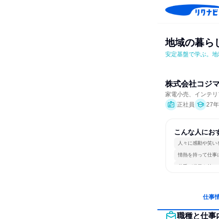
地域の暮ら
安定基盤で学ぶ。地
株式会社コジ
家電小売、インテリ
正社員
27
こんな人にお
人々に感動や笑い
情熱を持って仕事
若手が裁量を持て
仕事
職種と仕事