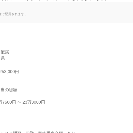
て
種で配属されます。
配属

本県
53,000円
当の総額

500円 〜 23万3000円


