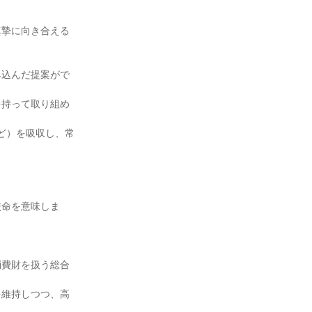
真摯に向き合える
み込んだ提案がで
を持って取り組め
ど）を吸収し、常


使命を意味しま
消費財を扱う総合
を維持しつつ、高