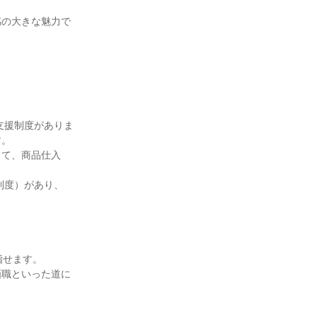
感の大きな魅力で


支援制度がありま
。

して、商品仕入


制度）があり、


せます。

画職といった道に