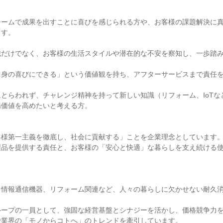
チームで成果を出すことに喜びを感じられる方や、お客様の課題解決に
す。

識だけでなく、お客様の生活スタイルや潜在的な不安を察知し、一歩踏
自身の喜びにできる」という価値観を持ち、アフターサービスまで責任
とらわれず、チャレンジ精神を持って新しい知識（リフォーム、IoTな
価値を高めたいと考える方。

様第一主義を徹底し、社会に貢献する」ことを企業理念としています。
製品を提供する責任と、お客様の「安心と快適」な暮らしを支え続ける
、情報通信機器、リフォーム関連など、人々の暮らしに欠かせない耐久
ループの一員として、強固な経営基盤とシナジーを活かし、価格競争力
で業界の「モノからコトへ」のトレンドを牽引しています。