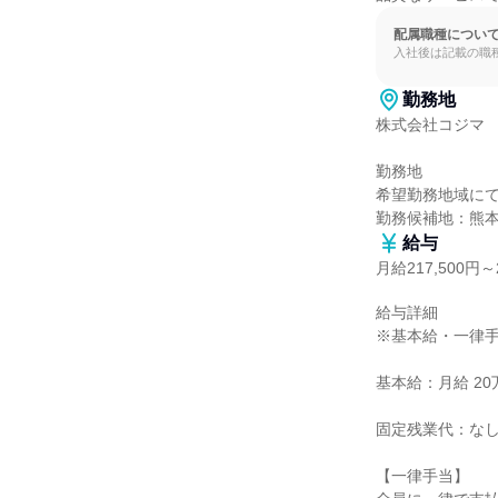
配属職種につい
入社後は記載の職
勤務地
株式会社コジマ

勤務地

希望勤務地域にて
勤務候補地：熊
給与
月給217,500円～2
給与詳細

※基本給・一律手
基本給：月給 20万7
固定残業代：なし
【一律手当】
