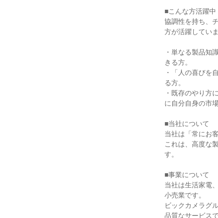
■こんな方活躍中

協調性を持ち、
方が活躍していま
・単なる製品知
きる方。

・「人の喜びを
る方。

・既存のやり方に
に自分自身の市場
■当社について

当社は「常にお客
これは、高度な
す。

■事業について

当社は生活家電
小売業です。

ビックカメラグ
品質なサービス