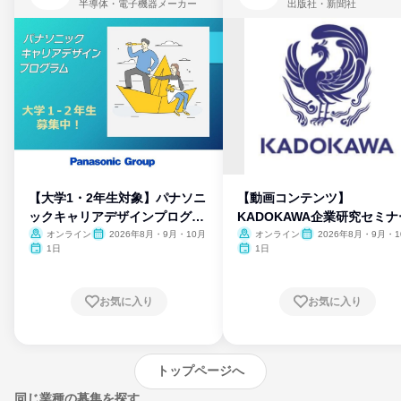
半導体・電子機器メーカー
出版社・新聞社
【大学1・2年生対象】パナソニ
【動画コンテンツ】
ックキャリアデザインプログラ
KADOKAWA企業研究セミナ
ム
オンライン
2026年8月・9月・10月
オンライン
2026年8月・9月・1
月・11月・12月
1日
1日
お気に入り
お気に入り
トップページへ
同じ業種の募集を探す