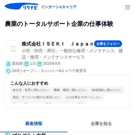
インターン
キャリア
＆
農業のトータルサポート企業の仕事体験
株式会社ＩＳＥＫＩ Ｊａｐａｎ
企業をフォロー
小売・卸売・商社、一般的な修理・メンテナンス、建
設・修理・メンテナンスサービス
愛知県
1日
2026年8月
28卒 | オープン・カンパニー&キャリア教育等
こんな人におすすめ
食生活・食育に関わりたい
機械・機器に携わりたい
地域貢献に携わりたい
商品・サービスの魅力を表現したい
人の仕事をサポートしたい
穏やかで互いのペースを尊重
チームワークを重視
長く同じ会社に居続けられる
多様な職種の人と関われる
一つの専門分野を極める
募集情報
企業を知る