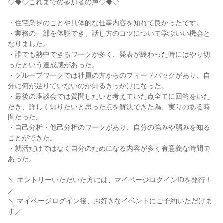
◇◆◇これまでの参加者の声◇◆◇
・住宅業界のことや具体的な仕事内容を知れて良かったです。
・業務の一部を体験でき、話し方のコツについて学ぶいい機会と
なりました。
・誰でも熱中できるワークが多く、発表が終わった時にはやり切
ったという達成感があった。
・グループワークでは社員の方からのフィードバックがあり、自
分に何が足りていないのか知るきっかけになった。
・最後の座談会では質問したいと考えていた点全てに回答をいた
だき、詳しく知りたいと思った点を解決できた為、実りのある時
間だった。
・自己分析・他己分析のワークがあり、自分の強みや弱みを知る
ことができた。
・就活だけではなく自分のためになる内容が多く有意義な時間で
あった。
＼ エントリーいただいた方には、マイページログインIDを発行！
／
＼ マイページログイン後、お好きなイベントにご予約いただけま
す／