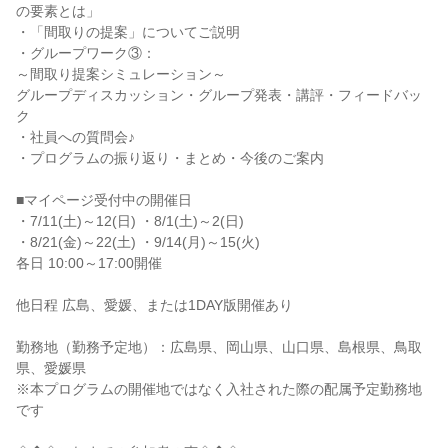
の要素とは」
・「間取りの提案」についてご説明
・グループワーク③：
～間取り提案シミュレーション～
グループディスカッション・グループ発表・講評・フィードバッ
ク
・社員への質問会♪
・プログラムの振り返り・まとめ・今後のご案内
■マイページ受付中の開催日
・7/11(土)～12(日) ・8/1(土)～2(日)
・8/21(金)～22(土) ・9/14(月)～15(火)
各日 10:00～17:00開催
他日程 広島、愛媛、または1DAY版開催あり
勤務地（勤務予定地）：広島県、岡山県、山口県、島根県、鳥取
県、愛媛県
※本プログラムの開催地ではなく入社された際の配属予定勤務地
です