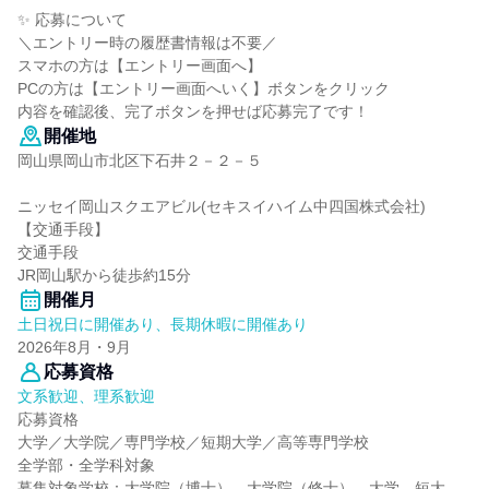
✨ 応募について
＼エントリー時の履歴書情報は不要／
スマホの方は【エントリー画面へ】
PCの方は【エントリー画面へいく】ボタンをクリック
内容を確認後、完了ボタンを押せば応募完了です！
開催地
岡山県岡山市北区下石井２－２－５
ニッセイ岡山スクエアビル(セキスイハイム中四国株式会社)
【交通手段】
交通手段
JR岡山駅から徒歩約15分
開催月
土日祝日に開催あり、長期休暇に開催あり
2026年8月・9月
応募資格
文系歓迎、理系歓迎
応募資格
大学／大学院／専門学校／短期大学／高等専門学校
全学部・全学科対象
募集対象学校：大学院（博士）、大学院（修士）、大学、短大、