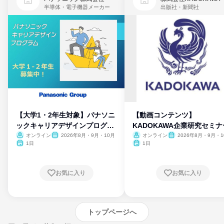
半導体・電子機器メーカー
出版社・新聞社
【大学1・2年生対象】パナソニ
【動画コンテンツ】
ックキャリアデザインプログラ
KADOKAWA企業研究セミナ
ム
オンライン
2026年8月・9月・10月
オンライン
2026年8月・9月・1
月・11月・12月
1日
1日
お気に入り
お気に入り
トップページへ