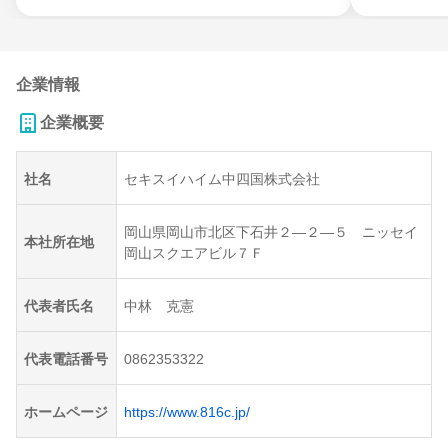
企業情報
企業概要
社名
セキスイハイム中四国株式会社
岡山県岡山市北区下石井２―２―５ ニッセイ
本社所在地
岡山スクエアビル７Ｆ
代表者氏名
中林 克憲
代表電話番号
0862353322
ホームページ
https://www.816c.jp/