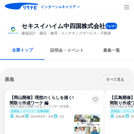
インターン
キャリア
＆
セキスイハイム中四国株式会社
フォロー
建築設計・建設・修理・メンテナンスサービス・不動産
企業トップ
説明会・イベント
募集一覧
募集
すべて見る
【岡山開催】理想のくらしを描く!
【広島開催】
間取り作成ワーク 編
間取り作成ワ
当社の強みを体験できるコースです✨住宅業界の入門編も受付中！
説明会・イベント
仕事体験
説明会・イベン
岡山県
2026年8月・9月
1日
広島県
2