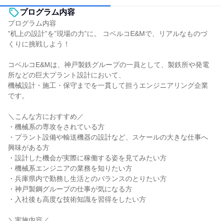
プログラム内容
プログラム内容
”机上の設計”を”現場の力”に。 コベルコE&Mで、リアルなものづ
くりに挑戦しよう！
コベルコE&Mは、神戸製鉄グループの一員として、製鉄所や発電
所などの巨大プラント設計において、
機械設計・施工・保守までを一貫して担うエンジニアリング企業
です。
＼こんな方におすすめ／
・機械系の専攻をされている方
・プラント設備や輸送機器の設計など、スケールの大きな仕事へ
興味がある方
・設計した機会が実際に稼働する姿を見てみたい方
・機械系エンジニアの業務を知りたい方
・兵庫県内で勤務し生活とのバランスのとりたい方
・神戸製鋼グループの仕事が気になる方
・入社後も高度な技術知識を習得をしたい方
＼実施内容／