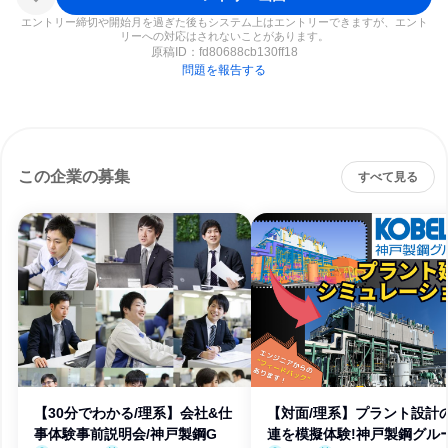
エントリー締切や開始月を過ぎた後もシステム上はエントリーできますが、エント
リーへの対応はされないことがあります。
原稿ID：
fd80688cb130ff18
問題を報告する
この企業の募集
すべて見る
【30分でわかる/理系】会社&仕
【対面/理系】プラント設計
事体験事前説明会/神戸製鋼G
連を模擬体験!神戸製鋼グル