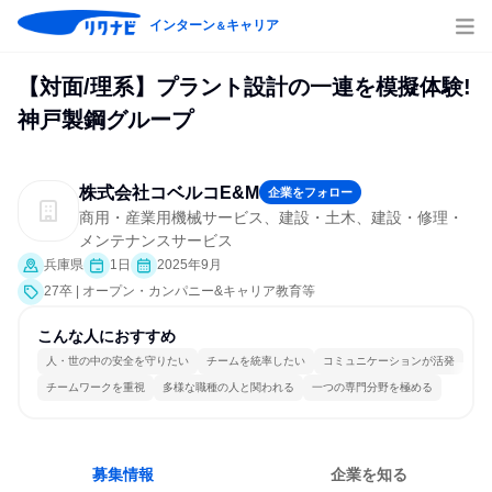
インターン
キャリア
＆
【対面/理系】プラント設計の一連を模擬体験!
神戸製鋼グループ
株式会社コベルコE&M
企業をフォロー
商用・産業用機械サービス、建設・土木、建設・修理・
メンテナンスサービス
兵庫県
1日
2025年9月
27卒 | オープン・カンパニー&キャリア教育等
こんな人におすすめ
人・世の中の安全を守りたい
チームを統率したい
コミュニケーションが活発
チームワークを重視
多様な職種の人と関われる
一つの専門分野を極める
募集情報
企業を知る