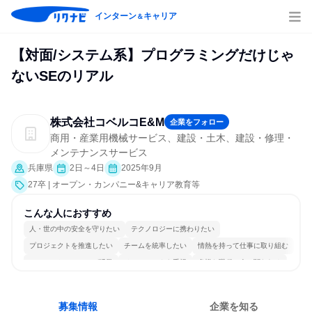
インターン
キャリア
＆
【対面/システム系】プログラミングだけじゃ
ないSEのリアル
株式会社コベルコE&M
企業をフォロー
商用・産業用機械サービス、建設・土木、建設・修理・
メンテナンスサービス
兵庫県
2日～4日
2025年9月
27卒 | オープン・カンパニー&キャリア教育等
こんな人におすすめ
人・世の中の安全を守りたい
テクノロジーに携わりたい
プロジェクトを推進したい
チームを統率したい
情熱を持って仕事に取り組む
コミュニケーションが活発
チームワークを重視
多様な職種の人と関われる
若手が裁量を持てる環境
人とたくさん会話する
募集情報
企業を知る