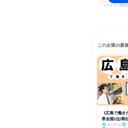
エントリー締切
この企業の募
《広島で働き
界全国1位/商
オンライン