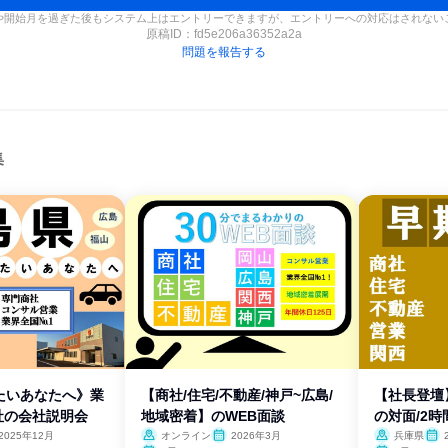
や開始月を過ぎた後もシステム上はエントリーできますが、エントリーへの対応はされない
原稿ID：
fd5e206a36352a2a
問題を報告する
集
たいあなたへ》業
【商社/住宅/不動産/神戸~広島/
【社長登壇
社の会社説明会
地域密着】のWEB面談
の対面/2
2025年12月
オンライン
2026年3月
兵庫県