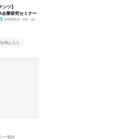
テンツ】
先着順・選考なし|注文住宅の総
プログラ
WA企業研究セミナー
合職|会社説明会&社長座談会
しくアル
2026年8月・9月・10
オンライン
2026年8月・9月
オンラ
月・11月・12月
1日
2日～4
お気に入り
お気に入り
バシー規約