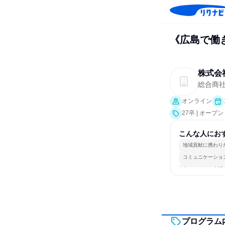
《広島で働
株式会
総合商
オンライン
27卒 | オー
こんな人にお
地域貢献に携わり
コミュニケーショ
人とたくさん会話
プログラム