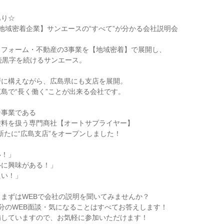
あり☆
地域密着企業】サンエースの“すべて”が分かる会社説明会
リフォーム・不動産の3事業を【地域密着】で展開し、
続黒字を続けるサンエース。
戸に構えながら、広島県にも支店を展開。
島で“長く働く”ことが出来る会社です。
ン事業である
塗料を扱う専門商社【オートサプライヤー】
は新たに“広島支店”をオープンしました！
い！」
ルに興味がある！」
たい！」
まずはWEBで会社の説明を聞いてみませんか？
0分のWEB面談・気になることはすべてお答えします！
備していますので、お気軽に参加いただけます！