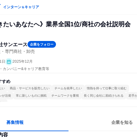
インターン
キャリア
＆
きたいあなたへ》業界全国1位/商社の会社説明会
社サンエース
企業をフォロー
社・専門商社・卸売
1日
2025年12月
プン・カンパニー&キャリア教育等
すすめ
たい
商品・サービスを販売したい
チームを統率したい
情熱を持って仕事に取り組む
ンが活発
常に新しいものに挑戦
チームワークを重視
長く同じ会社に居続けられる
若手
する
募集情報
企業を知る
内容