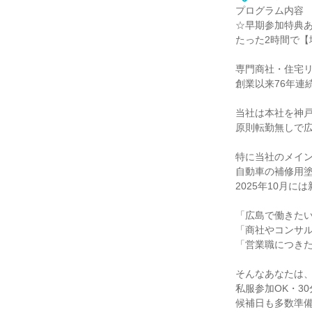
プログラム内容
☆早期参加特典
たった2時間で【
専門商社・住宅
創業以来76年連
当社は本社を神
原則転勤無しで広
特に当社のメイ
自動車の補修用
2025年10月に
「広島で働きた
「商社やコンサ
「営業職につき
そんなあなたは、
私服参加OK・3
候補日も多数準