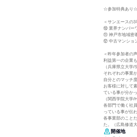
☆参加特典あり
＜サンエースの3
⑩ 業界ナンバー
⑪ 神戸市地域密
⑫ 中古マンショ
＜昨年参加者の
利益第一の企業
（兵庫県立大学/
それぞれの事業
自分とのマッチ度
お客様に対して
ている事が分か
（関西学院大学/
各部門で働く社
っている事が伝わ
各事業部のこと
た。（広島修道大
開催地