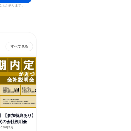
ことがあります。
すべて見る
】【参加特典あり】
《社長登壇/参加特典あり/関
【商社/
時間の会社説明会
西》地域密着企業の会社説明会
る】対面
2026年3月
兵庫県
2026年3月
兵庫県