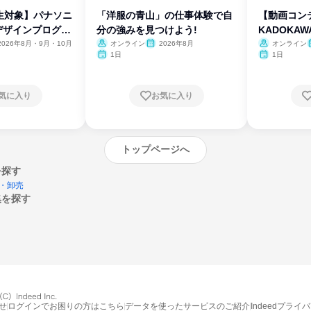
生対象】パナソニ
「洋服の青山」の仕事体験で自
【動画コン
デザインプログラ
分の強みを見つけよう!
KADOKA
2026年8月・9月・10月
オンライン
2026年8月
オンライン
1日
1日
気に入り
お気に入り
トップページへ
を探す
・卸売
集を探す
エントリーするとプログラムの詳細案内を
受け取れるようになります
せ
ログインでお困りの方はこちら
データを使ったサービスのご紹介
Indeedプライ
締切：なし