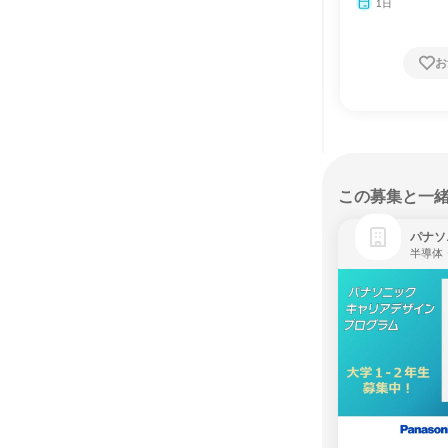
1日
お
この募集と一
パナソ
半導体