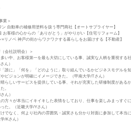
☆
事業＞
ワン 自動車の補修用塗料を扱う専門商社【オートサプライヤー】
着 お客様の心からの「ありがとう」がやりがい【住宅リフォーム】
ン×リノベ 神戸の街からワクワクする暮らしをお届けする【不動産】
声（会社説明会）＞
も多い中、お客様第一を最も大切にしている事、誠実な人柄を重視する
Sさん）
が「誰に」「何を」「どのように」取り組んでいるかビジネスモデルを
やビジョンが明確にイメージできた。（甲南大学/Tさん）
素晴らしいサービスを提供している事、それが充実した研修制度がある
った。
Hさん）
員の方々が本当にイキイキした表情をしており、仕事を楽しみまっすぐ
った。（近畿大学/Yさん）
だけでなく、何より社内の雰囲気・誠実さも分かり対面に参加して本当
学/Kさん）