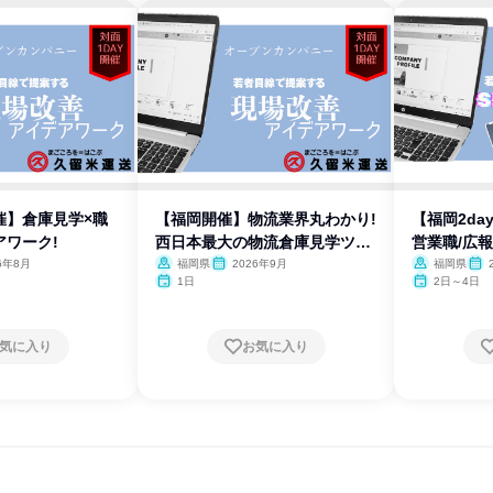
開催】倉庫見学×職
【福岡開催】物流業界丸わかり!
【福岡2da
アワーク!
西日本最大の物流倉庫見学ツア
営業職/広
ー
6年8月
福岡県
2026年9月
福岡県
1日
2日～4日
気に入り
お気に入り