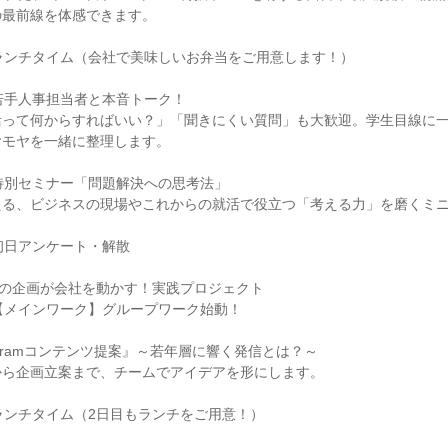
の最前線を体感できます。
00｜ランチタイム（会社で美味しいお弁当をご用意します！）
00｜若手人事担当者と本音トーク！
活って何からすればいい？」「聞きにくい質問」も大歓迎。学生目線に
ヤモヤを一緒に整理します。
30｜特別セミナー「問題解決への思考法」
える、ビジネスの現場やこれからの就活で役立つ「考える力」を磨くミ
0｜初日アンケート・解散
たの企画が会社を動かす！実践プロジェクト
00｜【メインワーク】グループワーク始動！
tagramコンテンツ提案』～若年層に響く発信とは？～
から企画立案まで、チームでアイデアを形にします。
00｜ランチタイム（2日目もランチをご用意！）