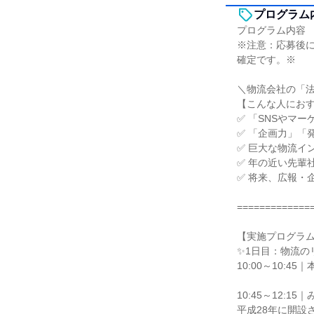
プログラム
プログラム内容
※注意：応募後
確定です。※
＼物流会社の「法
【こんな人にお
✅ 「SNSやマ
✅ 「企画力」「
✅ 巨大な物流イ
✅ 年の近い先輩
✅ 将来、広報・
=============
【実施プログラ
✨1日目：物流の
10:00～10:
10:45～12:1
平成28年に開設