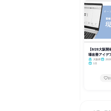
【8/28大阪
場改善アイデ
大阪府
202
1日
お