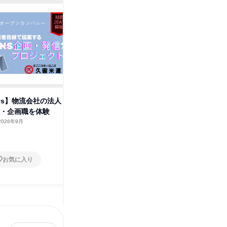
久
ys】物流会社の法人
【9/11熊本開催】倉庫見学×職
報・企画職を体験
場改善アイデアワーク!
2026年9月
熊本県
2026年9月
1日
お気に入り
お気に入り