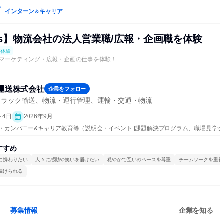
インターン
キャリア
＆
ys】物流会社の法人営業職/広報・企画職を体験
事体験
マーケティング・広報・企画の仕事を体験！
運送株式会社
企業をフォロー
トラック輸送、物流・運行管理、運輸・交通・物流
～4日
2026年9月
ープン・カンパニー&キャリア教育等（説明会・イベント [課題解決プログラム、職場見
社説明会]、仕事体験）
すすめ
に携わりたい
人々に感動や笑いを届けたい
穏やかで互いのペースを尊重
チームワークを重
続けられる
募集情報
企業を知る