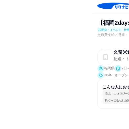
【福岡2da
説明会・イベント
仕
交通費支給／営業・
久留米
配送・
福岡県
2日
28卒 | オ
活サポート、会
こんな人にお
環境・エコロジー
長く同じ会社に居