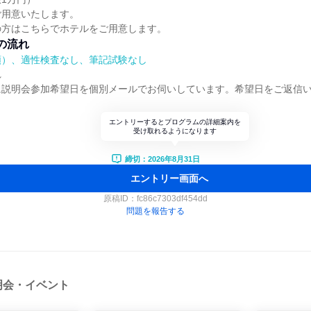
ご用意いたします。
の方はこちらでホテルをご用意します。
の流れ
順）、適性検査なし、筆記試験なし
れ
に説明会参加希望日を個別メールでお伺いしています。希望日をご返信
エントリーするとプログラムの詳細案内を
受け取れるようになります
締切：2026年8月31日
エントリー画面へ
原稿ID：
fc86c7303df454dd
問題を報告する
明会・イベント