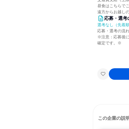
昼食はこちらで
遠方からお越し
応募・選考
選考なし（先着
応募・選考の流
※注意：応募後
確定です。※
この企業の説