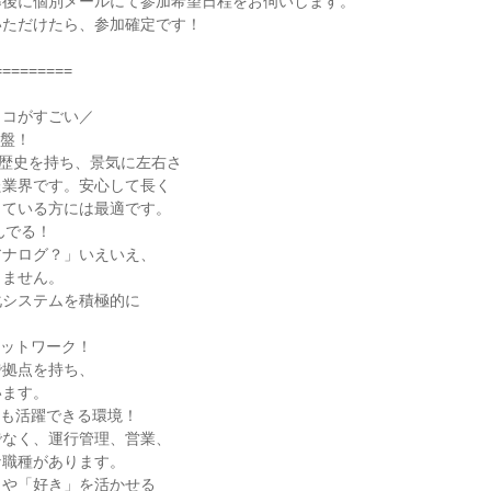
募後に個別メールにて参加希望日程をお伺いします。
いただけたら、参加確定です！
=========
ココがすごい／
基盤！
の歴史を持ち、景気に左右さ
た業界です。安心して長く
している方には最適です。
んでる！
アナログ？」いえいえ、
りません。
化システムを積極的に
。
ネットワーク！
で拠点を持ち、
います。
ンも活躍できる環境！
でなく、運行管理、営業、
な職種があります。
」や「好き」を活かせる