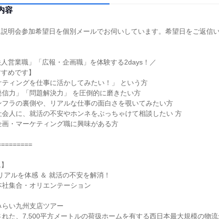
内容
に説明会参加希望日を個別メールでお伺いしています。希望日をご返信
人営業職」「広報・企画職」を体験する2days！／
すすめです】
ーケティングを仕事に活かしてみたい！」 という方
発信力」「問題解決力」 を圧倒的に磨きたい方
ンフラの裏側や、リアルな仕事の面白さを覗いてみたい方
社会人に、就活の不安やホンネをぶっちゃけて相談したい 方
企画・マーケティング職に興味がある方
=========
ム】
リアルを体感 ＆ 就活の不安を解消！
45｜本社集合・オリエンテーション
5｜みらい九州支店ツアー
された、7,500平方メートルの荷扱ホームを有する西日本最大規模の物