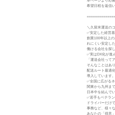
本ページより応
希望日程を返信
=============
＼久留米運送の
✅安定した経営
創業100年以上
れにくい安定し
働ける会社を探
✅実はDX化が進
「運送会社って
そんなことはあ
配送ルート最適
導入しています
✅全国に広がる
関東から九州ま
日本中を結んで
✅若手もベテラ
ドライバーだけ
事務など、様々
あなたの「得意