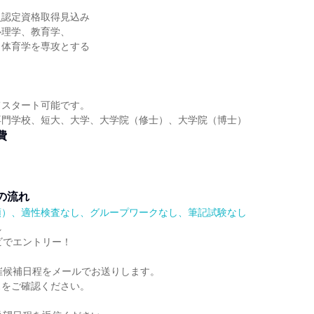
員認定資格取得見込み
心理学、教育学、
、体育学を専攻とする
てスタート可能です。
専門学校、短大、大学、大学院（修士）、大学院（博士）
費
の流れ
順）、適性検査なし、グループワークなし、筆記試験なし
れ
ビでエントリー！
催候補日程をメールでお送りします。
スをご確認ください。