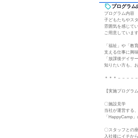
プログラム
プログラム内容
子どもたちやス
雰囲気を感じて
ご用意していま
「福祉」や「教
支える仕事に興
「放課後デイサ
知りたい方も、
＊＊＊－－－－
【実施プログラ
〇施設見学
当社が運営する
「HappyCam
〇スタッフとの
入社後にイチか