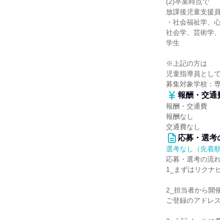
(2)卒業時点で
放課後児童支援
・社会福祉学、
社会学、芸術学
学生
※上記の方は
児童指導員とし
募集対象学校：
報酬・交通
報酬・交通費
報酬なし
交通費なし
応募・選考
選考なし（先着
応募・選考の流
1_まずはリクナ
2_担当者から開
ご登録のアドレ