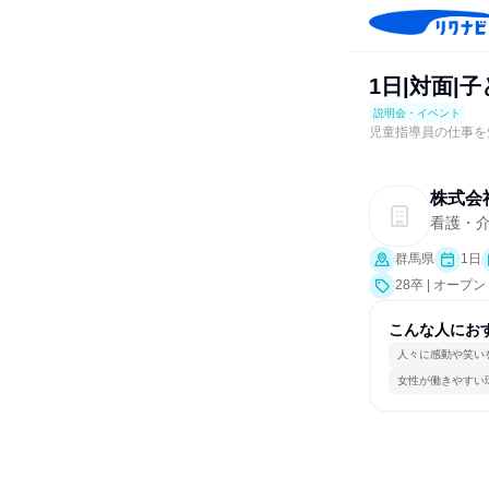
1日|対面
説明会・イベント
児童指導員の仕事を
株式会社
看護・介
群馬県
1日
28卒 | オ
業界研究]）
こんな人にお
人々に感動や笑い
女性が働きやすい