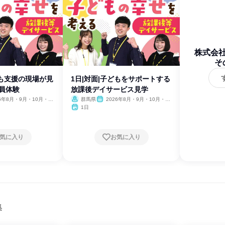
株式会社S
そ
ども支援の現場が見
1日|対面|子どもをサポートする
員体験
放課後デイサービス見学
26年8月・9月・10月・11
群馬県
2026年8月・9月・10月・11
月・12月
1日
気に入り
お気に入り
集