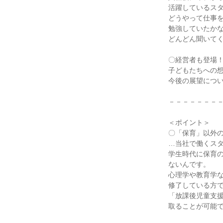
活躍しているス
どうやって仕事
勉強していたか
どんどん聞いて
〇経営者も登場
子どもたちへの
今後の展望につ
－－－－－－－
＜ポイント＞
〇「保育」以外
…当社で働くス
学生時代に保育
ないんです。
心理学や教育学
修了している方
「放課後児童支
取ることが可能