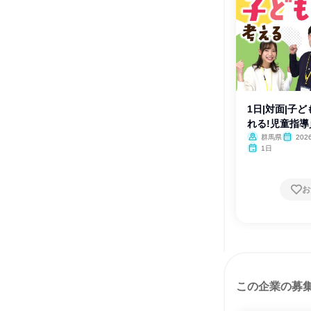
1日|対面|子
れる!児童指導
群馬県
20
月・12月
1日
お
この企業の募