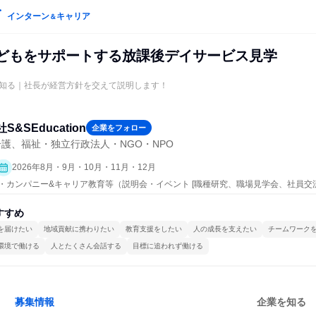
インターン
キャリア
＆
|子どもをサポートする放課後デイサービス見学
知る｜社長が経営方針を交えて説明します！
S&SEducation
企業をフォロー
護、福祉・独立行政法人・NGO・NPO
2026年8月・9月・10月・11月・12月
ープン・カンパニー&キャリア教育等（説明会・イベント [職種研究、職場見学会、社員
すすめ
を届けたい
地域貢献に携わりたい
教育支援をしたい
人の成長を支えたい
チームワーク
環境で働ける
人とたくさん会話する
目標に追われず働ける
募集情報
企業を知る