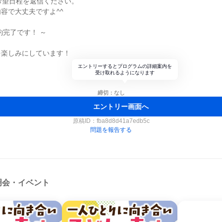
希望日程を返信ください。
容で大丈夫ですよ^^
約完了です！ ～
を楽しみにしています！
エントリーするとプログラムの詳細案内を
受け取れるようになります
締切：なし
エントリー画面へ
原稿ID：
fba8d8d41a7edb5c
問題を報告する
明会・イベント