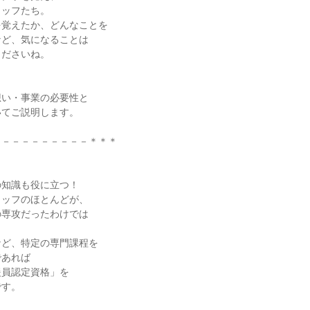
タッフたち。
を覚えたか、どんなことを
など、気になることは
くださいね。
！
想い・事業の必要性と
いてご説明します。
－－－－－－－－－－＊＊＊
の知識も役に立つ！
タッフのほとんどが、
の専攻だったわけでは
など、特定の専門課程を
であれば
援員認定資格」を
です。