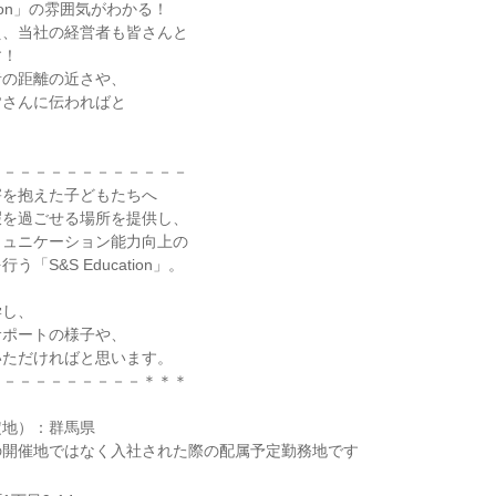
ation」の雰囲気がわかる！
え、当社の経営者も皆さんと
す！
者の距離の近さや、
皆さんに伝わればと
－－－－－－－－－－－－－
害を抱えた子どもたちへ
暇を過ごせる場所を提供し、
ミュニケーション能力向上の
「S&S Education」。
学し、
サポートの様子や、
いただければと思います。
－－－－－－－－－－＊＊＊
定地）：群馬県
の開催地ではなく入社された際の配属予定勤務地です