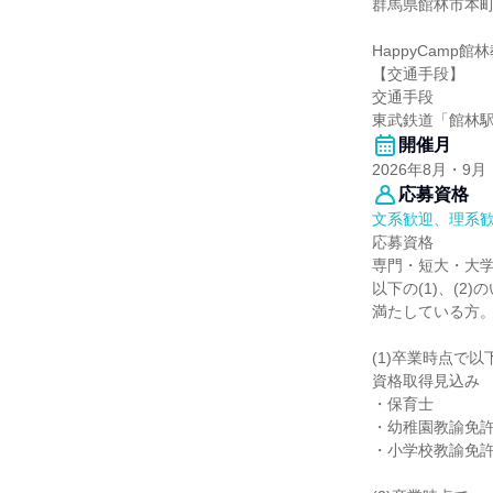
群馬県館林市本町1
HappyCamp館
【交通手段】
交通手段
東武鉄道「館林駅
開催月
2026年8月・9月
応募資格
文系歓迎、理系
応募資格
専門・短大・大
以下の(1)、(2
満たしている方
(1)卒業時点で
資格取得見込み
・保育士
・幼稚園教諭免許
・小学校教諭免許