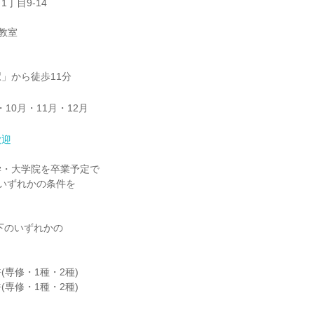
丁目9-14
林教室
」から徒歩11分
・10月・11月・12月
歓迎
学・大学院を卒業予定で
)のいずれかの条件を
。
以下のいずれかの
(専修・1種・2種)
(専修・1種・2種)