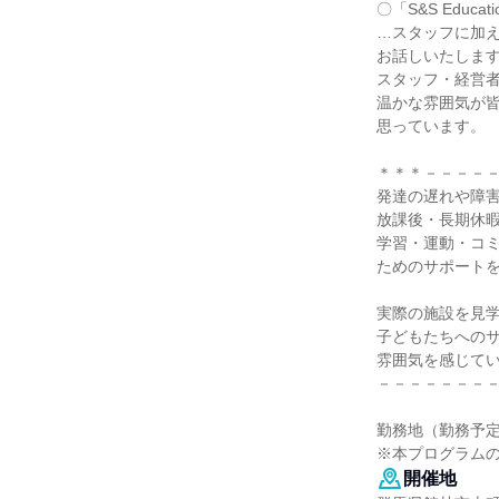
〇「S&S Educ
…スタッフに加
お話しいたしま
スタッフ・経営
温かな雰囲気が
思っています。
＊＊＊－－－－
発達の遅れや障
放課後・長期休
学習・運動・コ
ためのサポートを行う
実際の施設を見
子どもたちへの
雰囲気を感じて
－－－－－－－
勤務地（勤務予
※本プログラム
開催地