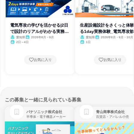
電気専攻の学びを活かせる|2日
生産設備設計をさくっと体
で設計のリアルがわかる実務体
る1day実務体験_電気専攻
験
愛知県
2026年8月・9月
愛知県
2026年8月・9月・10月
2日～4日
1日
お気に入り
お気に入り
この募集と一緒に見られている募集
パナソニック株式会社
青山商事株式会社
半導体・電子機器メーカー
百貨店・アパレル小売