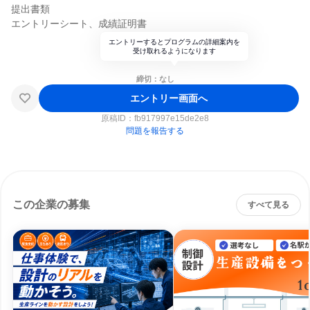
提出書類
エントリーシート、成績証明書
エントリーするとプログラムの詳細案内を
受け取れるようになります
締切：なし
エントリー画面へ
原稿ID：
fb917997e15de2e8
問題を報告する
この企業の募集
すべて見る