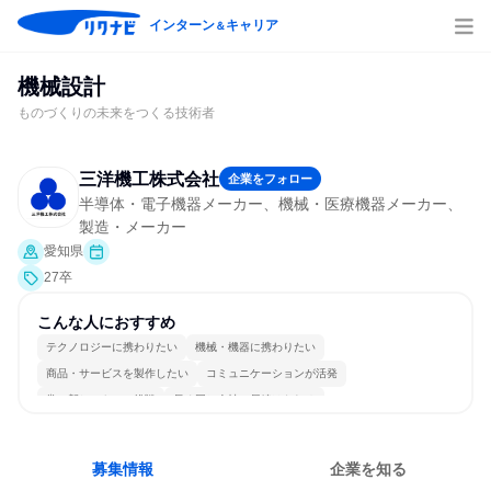
インターン
キャリア
＆
機械設計
ものづくりの未来をつくる技術者
三洋機工株式会社
企業をフォロー
半導体・電子機器メーカー、機械・医療機器メーカー、
製造・メーカー
愛知県
27卒
こんな人におすすめ
テクノロジーに携わりたい
機械・機器に携わりたい
商品・サービスを製作したい
コミュニケーションが活発
常に新しいものに挑戦
長く同じ会社に居続けられる
多様な職種の人と関われる
若手が裁量を持てる環境
募集情報
企業を知る