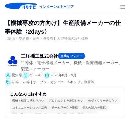
インターン
キャリア
＆
【機械専攻の方向け】生産設備メーカーの仕
事体験〈2days〉
【対面・交通費・日当・昼食有】大型設備の設計体験
三洋機工株式会社
企業をフォロー
半導体・電子機器メーカー、機械・医療機器メーカー、
製造・メーカー
愛知県
2日～4日
2026年8月・9月
28卒・29卒 | オープン・カンパニー&キャリア教育等
こんな人におすすめ
機械・機器に携わりたい
プロジェクトを推進したい
分析・リサーチしたい
コミュニケーションが活発
チームワークを重視
個人の能力を重視
女性が働きやすい環境で働ける
長く同じ会社に居続けられる
一つの専門分野を極める
若手が裁量を持てる環境