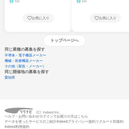
月・11月・12月
1日
1日
お気に入り
お気に入り
トップページへ
同じ業種の募集を探す
半導体・電子機器メーカー
機械・医療機器メーカー
その他（製造・メーカー）
同じ開催地の募集を探す
愛知県
エントリーするとプログラムの詳細案内を
ヘルプ・お問い合わせ
ログインでお困りの方はこちら
受け取れるようになります
データを使ったサービスのご紹介
Indeedプライバシー規約
リクルートID規約
Indeed利用規約
締切：なし