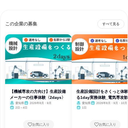
この企業の募集
すべて見る
【機械専攻の方向け】生産設備
生産設備設計をさくっと体
メーカーの仕事体験〈2days〉
る1day実務体験_電気専攻
愛知県
2026年8月・9月
愛知県
2026年8月・9月・10月
2日～4日
1日
お気に入り
お気に入り