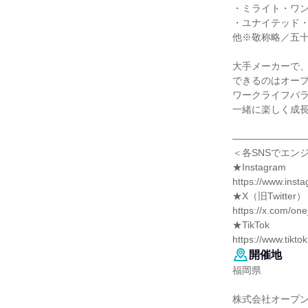
・ミライト・ワ
・ユナイテッド
他※敬称略／五
大手メーカーで
できるのはオー
ワークライフバ
一緒に楽しく成
―――――――
＜各SNSでエン
★Instagram
https://www.ins
★X（旧Twitter）
https://x.com/o
★TikTok
https://www.tik
開催地
福岡県
株式会社オープン