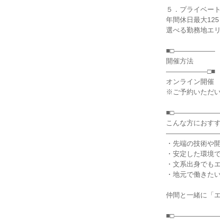
５．プライベー
年間休日最大125
選べる勤務地エ
■□――――――
開催方法
――――――□■
オンライン開催
※ご予約いただい
■□――――――
こんな方におす
――――――――
・先端の技術や
・安定した環境
・文系出身でも
・地元で働きた
仲間と一緒に「
■□――――――