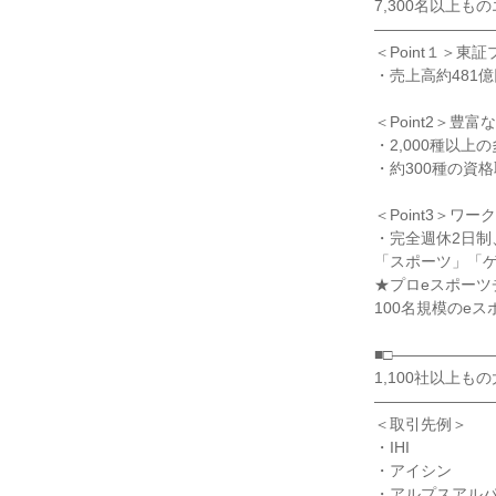
7,300名以上
――――――――
＜Point１＞
・売上高約481億
＜Point2＞
・2,000種以上
・約300種の資
＜Point3＞
・完全週休2日制
「スポーツ」「
★プロeスポーツ
100名規模のe
■□――――――
1,100社以上
――――――――
＜取引先例＞
・IHI
・アイシン
・アルプスアル