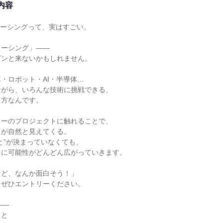
内容
ソーシングって、実はすごい。
ソーシング」――
ピンと来ないかもしれません。
・ロボット・AI・半導体…
ながら、いろんな技術に挑戦できる、
き方なんです。
カーのプロジェクトに触れることで、
きが自然と見えてくる。
と”が決まっていなくても、
ちに可能性がどんどん広がっていきます。
けど、なんか面白そう！」
、ぜひエントリーください。
――
こと