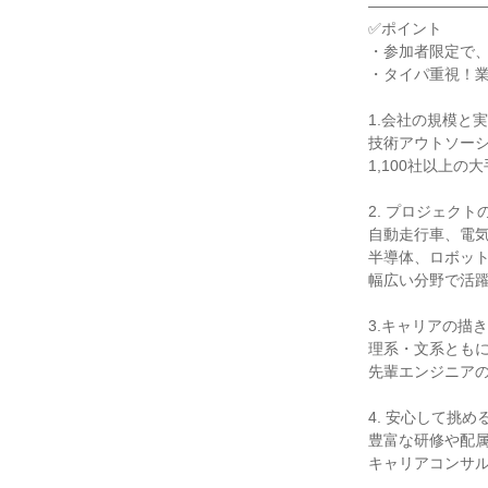
――――――――
✅ポイント
・参加者限定で
・タイパ重視！業
1.会社の規模と
技術アウトソー
1,100社以上の
2. プロジェクト
自動走行車、電
半導体、ロボッ
幅広い分野で活
3.キャリアの描
理系・文系とも
先輩エンジニア
4. 安心して挑め
豊富な研修や配
キャリアコンサ