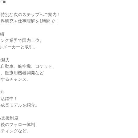
□■
、特別な次のステップへご案内！
界研究＋仕事理解を1時間で！
実績
シング業界で国内上位。
大手メーカーと取引。
の魅力
気自動車、航空機、ロケット、
ト、医療用機器開発など
躍するチャンス。
き方
に活躍中！
の成長モデルを紹介。
る支援制度
属後のフォロー体制、
ルティングなど。