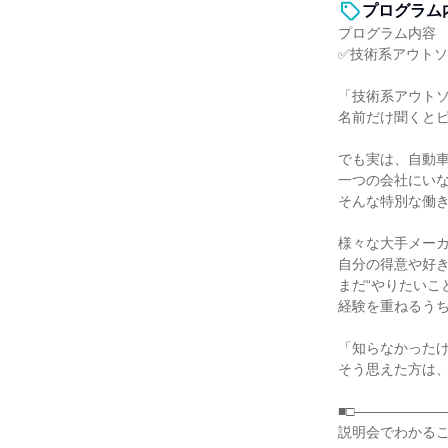
プログラム
プログラム内容
✅技術系アウト
「技術系アウト
名前だけ聞くと
でも実は、自動車
一つの会社にい
そんな特別な働
様々な大手メー
自分の得意や好
まだ“やりたいこ
経験を重ねるう
「知らなかった
そう思えた方は
■□――――――
説明会でわかる