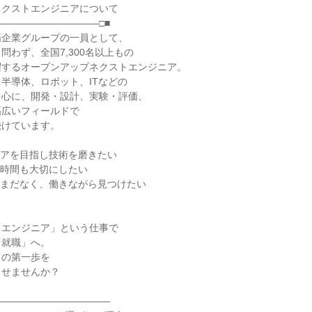
ネクストエンジニアについて
――――――――――□■
場企業グループの一員として、
問わず、全国7,300名以上もの
躍するオープンアップネクストエンジニア。
半導体、ロボット、ITなどの
中心に、開発・設計、実験・評価、
幅広いフィールドで
続けています。
リアを目指し技術を磨きたい
の時間も大切にしたい
がまだなく、働きながら見つけたい
「エンジニア」という仕事で
「就職」へ。
ての第一歩を
させませんか？
――――――――――――