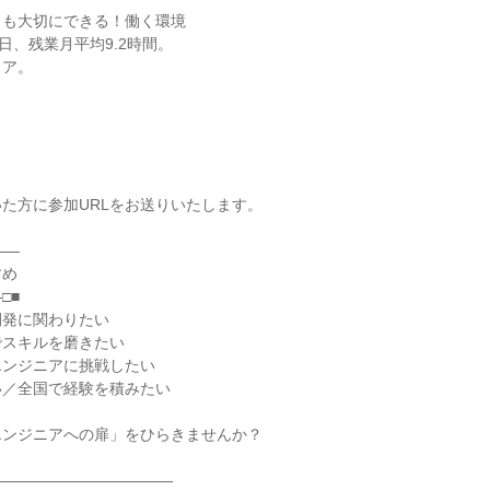
トも大切にできる！働く環境
日、残業月平均9.2時間。
リア。
た方に参加URLをお送りいたします。
――
すめ
□■
開発に関わりたい
でスキルを磨きたい
エンジニアに挑戦したい
い／全国で経験を積みたい
エンジニアへの扉」をひらきませんか？
――――――――――――