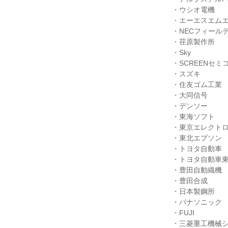
・ウシオ電機
・エーエスエム
・NECフィール
・荏原製作所
・Sky
・SCREENセ
・スズキ
・住友ゴム工業
・大同信号
・デンソー
・東海ソフト
・東京エレクトロ
・東北エプソン
・トヨタ自動車
・トヨタ自動車
・豊田自動織機
・豊田合成
・日本製鋼所
・パナソニック
・FUJI
・三菱重工機械