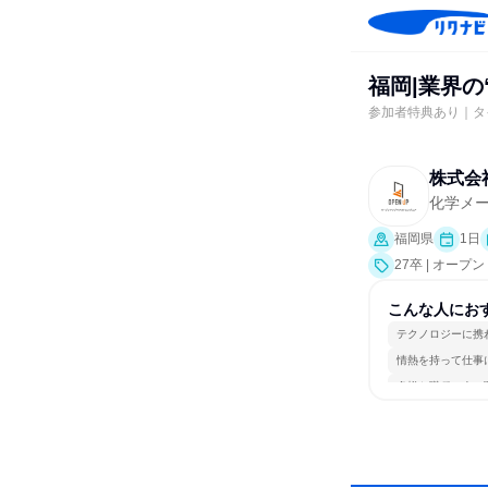
福岡|業界の
参加者特典あり｜タ
株式会
化学メ
福岡県
1日
27卒 | オー
こんな人にお
テクノロジーに携
情熱を持って仕事
多様な職種の人と