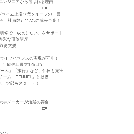
ものエンジニアから選ばれる理由
――――――――――□■
東証プライム上場企業グループの一員
円、社員数7,747名の成長企業！
豊富な研修で「成長したい」をサポート！
の多彩な研修講座
格取得支援
ワークライフバランスの実現が可能！
、年間休日最大125日で
ゲーム」「旅行」など、休日も充実
チーム「FENNEL」と提携
スポーツ部もスタート！
――――――――――――
もの大手メーカーが活躍の舞台！
――――――――――□■
パイン