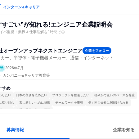
インターン
キャリア
＆
“すごい”が知れる!エンジニア企業説明会
イパ重視！業界＆仕事理解を1時間で◎
社オープンアップネクストエンジニア
企業をフォロー
ーカー、半導体・電子機器メーカー、通信・インターネット
2026年7月
プン・カンパニー&キャリア教育等
すすめ
わりたい
日本の良さを広めたい
プロジェクトを推進したい
穏やかで互いのペースを尊重
に取り組む
常に新しいものに挑戦
チームワークを重視
長く同じ会社に居続けられる
関われる
若手が裁量を持てる環境
募集情報
企業を知る