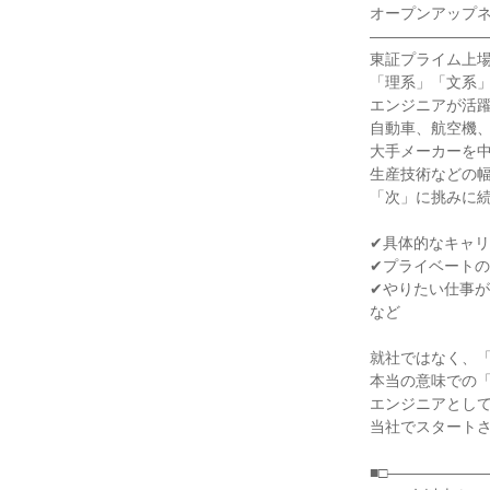
オープンアップ
――――――――
東証プライム上
「理系」「文系」
エンジニアが活
自動車、航空機、
大手メーカーを
生産技術などの
「次」に挑みに
✔具体的なキャ
✔プライベート
✔やりたい仕事
など
就社ではなく、
本当の意味での
エンジニアとし
当社でスタート
■□――――――