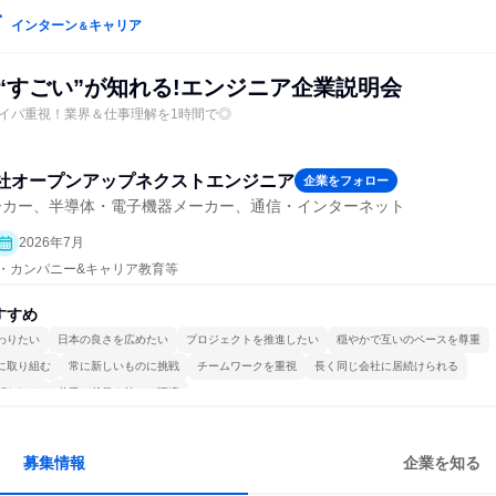
インターン
キャリア
＆
“すごい”が知れる!エンジニア企業説明会
イパ重視！業界＆仕事理解を1時間で◎
社オープンアップネクストエンジニア
企業をフォロー
ーカー、半導体・電子機器メーカー、通信・インターネット
2026年7月
プン・カンパニー&キャリア教育等
すすめ
わりたい
日本の良さを広めたい
プロジェクトを推進したい
穏やかで互いのペースを尊重
に取り組む
常に新しいものに挑戦
チームワークを重視
長く同じ会社に居続けられる
関われる
若手が裁量を持てる環境
募集情報
企業を知る