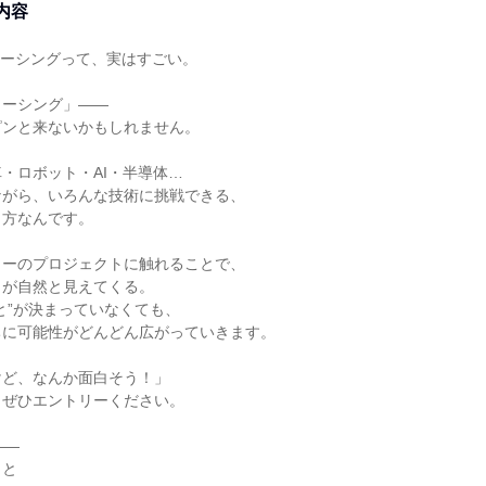
内容
ソーシングって、実はすごい。
ソーシング」――
ピンと来ないかもしれません。
・ロボット・AI・半導体…
ながら、いろんな技術に挑戦できる、
き方なんです。
カーのプロジェクトに触れることで、
きが自然と見えてくる。
と”が決まっていなくても、
ちに可能性がどんどん広がっていきます。
けど、なんか面白そう！」
、ぜひエントリーください。
――
こと