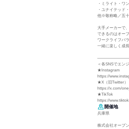
・ミライト・ワ
・ユナイテッド
他※敬称略／五
大手メーカーで
できるのはオー
ワークライフバ
一緒に楽しく成
―――――――
＜各SNSでエン
★Instagram
https://www.ins
★X（旧Twitter）
https://x.com/o
★TikTok
https://www.tik
開催地
兵庫県
株式会社オープン