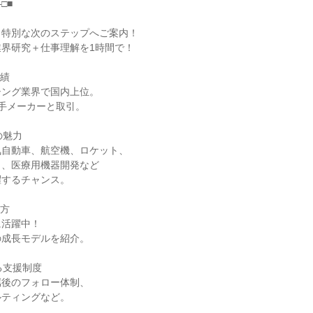
□■
、特別な次のステップへご案内！
界研究＋仕事理解を1時間で！
実績
シング業界で国内上位。
大手メーカーと取引。
の魅力
気自動車、航空機、ロケット、
ト、医療用機器開発など
躍するチャンス。
き方
に活躍中！
の成長モデルを紹介。
る支援制度
属後のフォロー体制、
ルティングなど。