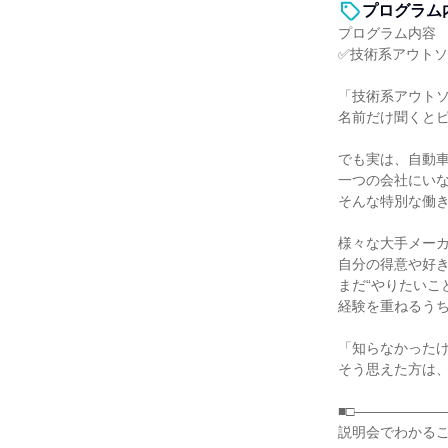
プログラム
プログラム内容
✅技術系アウト
「技術系アウト
名前だけ聞くと
でも実は、自動車
一つの会社にい
そんな特別な働
様々な大手メー
自分の得意や好
まだ“やりたいこ
経験を重ねるう
「知らなかった
そう思えた方は
■□――――――
説明会でわかる