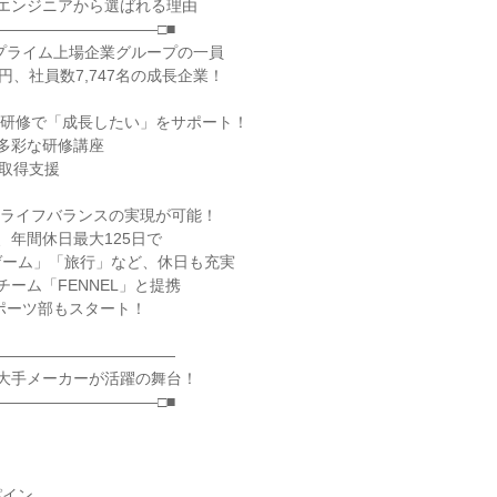
ものエンジニアから選ばれる理由
――――――――――□■
東証プライム上場企業グループの一員
円、社員数7,747名の成長企業！
豊富な研修で「成長したい」をサポート！
の多彩な研修講座
格取得支援
ワークライフバランスの実現が可能！
、年間休日最大125日で
ゲーム」「旅行」など、休日も充実
チーム「FENNEL」と提携
スポーツ部もスタート！
――――――――――――
もの大手メーカーが活躍の舞台！
――――――――――□■
パイン