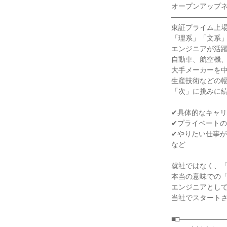
オープンアップ
――――――――
東証プライム上
「理系」「文系」
エンジニアが活
自動車、航空機、
大手メーカーを
生産技術などの
「次」に挑みに
✔具体的なキャ
✔プライベート
✔やりたい仕事
など
就社ではなく、
本当の意味での
エンジニアとし
当社でスタート
■□――――――