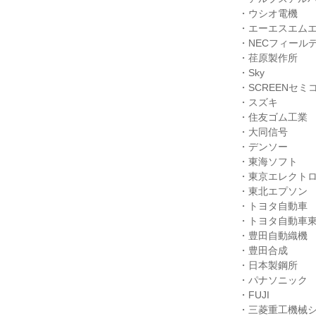
・ウシオ電機
・エーエスエム
・NECフィール
・荏原製作所
・Sky
・SCREENセ
・スズキ
・住友ゴム工業
・大同信号
・デンソー
・東海ソフト
・東京エレクトロ
・東北エプソン
・トヨタ自動車
・トヨタ自動車
・豊田自動織機
・豊田合成
・日本製鋼所
・パナソニック
・FUJI
・三菱重工機械