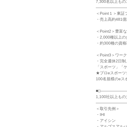
7,300名以上
――――――――
＜Point１＞
・売上高約481億
＜Point2＞
・2,000種以上
・約300種の資
＜Point3＞
・完全週休2日制
「スポーツ」「
★プロeスポーツ
100名規模のe
■□――――――
1,100社以上
――――――――
＜取引先例＞
・IHI
・アイシン
・アルプスアル