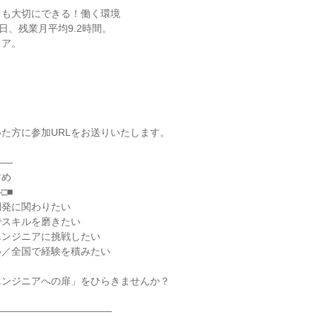
トも大切にできる！働く環境
日、残業月平均9.2時間。
リア。
た方に参加URLをお送りいたします。
――
すめ
□■
開発に関わりたい
でスキルを磨きたい
エンジニアに挑戦したい
い／全国で経験を積みたい
エンジニアへの扉」をひらきませんか？
――――――――――――