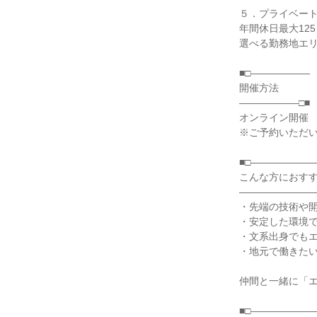
５．プライベー
年間休日最大125
選べる勤務地エ
■□――――――
開催方法
――――――□■
オンライン開催
※ご予約いただい
■□――――――
こんな方におす
――――――――
・先端の技術や
・安定した環境
・文系出身でも
・地元で働きた
仲間と一緒に「
■□――――――