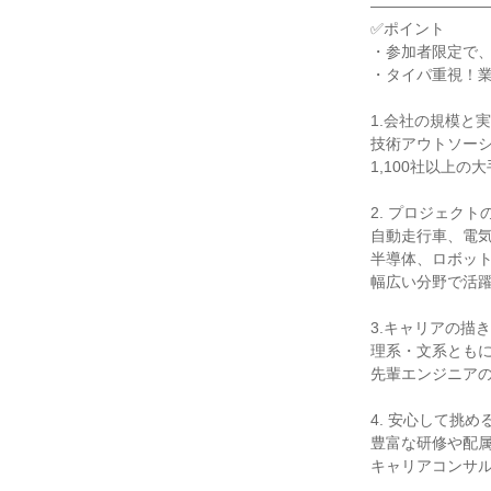
――――――――
✅ポイント
・参加者限定で
・タイパ重視！業
1.会社の規模と
技術アウトソー
1,100社以上の
2. プロジェクト
自動走行車、電
半導体、ロボッ
幅広い分野で活
3.キャリアの描
理系・文系とも
先輩エンジニア
4. 安心して挑め
豊富な研修や配
キャリアコンサ