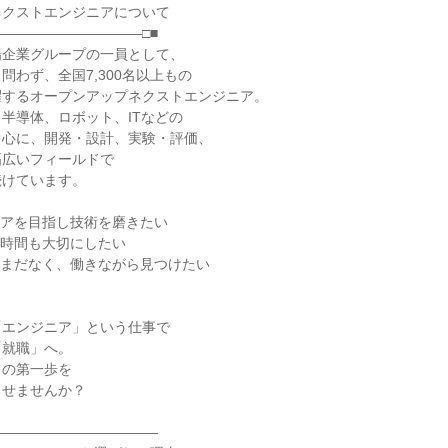
ネクストエンジニアについて
――――――――――□■
場企業グループの一員として、
問わず、全国7,300名以上もの
躍するオープンアップネクストエンジニア。
半導体、ロボット、ITなどの
中心に、開発・設計、実験・評価、
幅広いフィールドで
続けています。
リアを目指し技術を磨きたい
の時間も大切にしたい
がまだなく、働きながら見つけたい
「エンジニア」という仕事で
「就職」へ。
ての第一歩を
させませんか？
――――――――――――