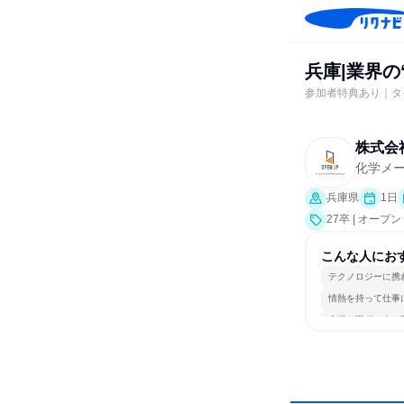
兵庫|業界の
参加者特典あり｜タ
株式会
化学メ
兵庫県
1日
27卒 | オー
こんな人にお
テクノロジーに携
情熱を持って仕事
多様な職種の人と