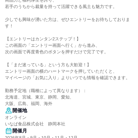
商品力と福利厚生を誇り、
若手のうちから裁量を持って活躍できる風土も魅力です。
少しでも興味が湧いた方は、ぜひエントリーをお待ちしておりま
す！
【エントリーはカンタン2ステップ！】
この画面の「エントリー画面へ行く」から進み、
次の画面で再度青色のボタンを押すだけで完了です。
【「まだ迷っている」という方も大歓迎！】
エントリー画面の横のハートマークを押していただくと、
マイページの「お気に入り」よりいつでも情報を確認できます。
勤務予定地（職種によって異なります）：
北海道、宮城、東京、静岡、愛知、
大阪、広島、福岡、海外
開催地
オンライン
いなば食品株式会社 静岡本社
開催月
2026年8月・9月・10月・11月・12月