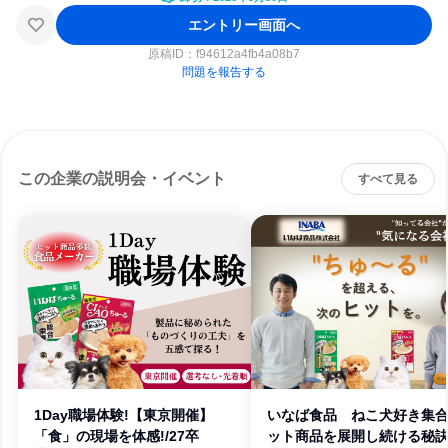
エントリー画面へ
原稿ID：
f94612a4fb4a08b7
問題を報告する
この企業の説明会・イベント
すべて見る
1Day職場体験!【東京開催】
いなば食品 ねこ犬好き集合
「食」の現場を体感!/27卒
ット商品を展開し続ける秘