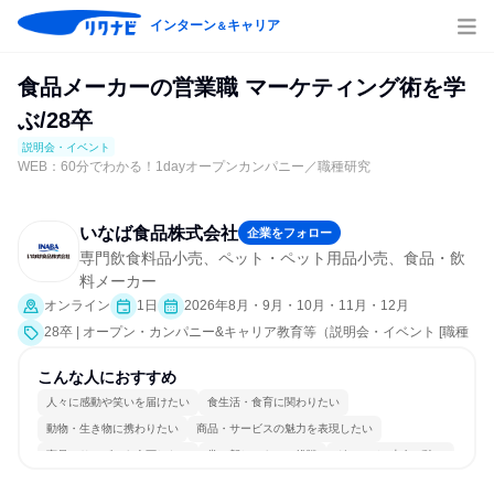
インターン
キャリア
＆
食品メーカーの営業職 マーケティング術を学
ぶ/28卒
説明会・イベント
WEB：60分でわかる！1dayオープンカンパニー／職種研究
いなば食品株式会社
企業をフォロー
専門飲食料品小売、ペット・ペット用品小売、食品・飲
料メーカー
オンライン
1日
2026年8月・9月・10月・11月・12月
28卒 | オープン・カンパニー&キャリア教育等（説明会・イベント [職種
研究、社員交流会、会社説明会、業界研究]）
こんな人におすすめ
人々に感動や笑いを届けたい
食生活・食育に関わりたい
動物・生き物に携わりたい
商品・サービスの魅力を表現したい
商品・サービスを企画したい
常に新しいものに挑戦
グローバル志向が強い
個人の能力を重視
日常的に外国語を使用する
若手が裁量を持てる環境