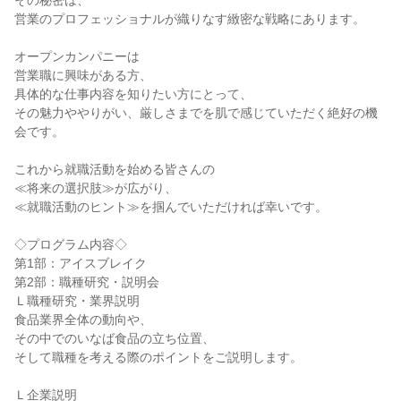
その秘密は、
営業のプロフェッショナルが織りなす緻密な戦略にあります。
オープンカンパニーは
営業職に興味がある方、
具体的な仕事内容を知りたい方にとって、
その魅力ややりがい、厳しさまでを肌で感じていただく絶好の機
会です。
これから就職活動を始める皆さんの
≪将来の選択肢≫が広がり、
≪就職活動のヒント≫を掴んでいただければ幸いです。
◇プログラム内容◇
第1部：アイスブレイク
第2部：職種研究・説明会
Ｌ職種研究・業界説明
食品業界全体の動向や、
その中でのいなば食品の立ち位置、
そして職種を考える際のポイントをご説明します。
Ｌ企業説明