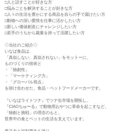
□人と話すことが好きな方
□悩みごとを解決することが好きな方
□人々の生活を豊かにする商品を自らの手で届けたい方
□動物への深い愛情を仕事に活かしたい方
□新しい価値創造にチャレンジしたい方
□若手のうちから裁量を持って活躍したい方
◇当社のご紹介◇
いなば食品は、
「真似しない、真似されない」をモットーに、
ものづくりの技術と
・「独創性」
・「マーケティング力」
・「グローバル視点」
を掛け合わせた、食品・ペットフードメーカーです。
『いなばライトツナ』でツナ缶市場を開拓し、
『CIAOちゅ〜る』で動物用おやつに革命を起こすなど、
「独創と挑戦」の理念のもと、
世界中の食とペットの生活を支えています。