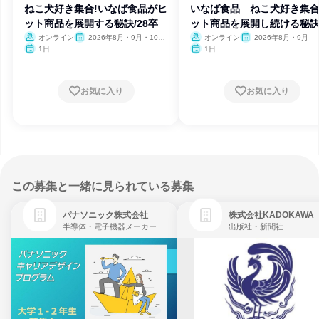
ねこ犬好き集合!いなば食品がヒ
いなば食品 ねこ犬好き集合
ット商品を展開する秘訣/28卒
ット商品を展開し続ける秘
は
オンライン
2026年8月・9月・10
オンライン
2026年8月・9月
月・11月・12月
1日
1日
お気に入り
お気に入り
この募集と一緒に見られている募集
パナソニック株式会社
株式会社KADOKAWA
半導体・電子機器メーカー
出版社・新聞社