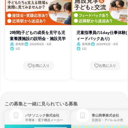
2時間|子どもの成長を見守る児
児童指導員の1day仕事体験(
童養護施設の説明会・施設見学
ィードバックあり)
群馬県
2026年8月・9月
群馬県
2026年8月・9月
1日
1日
お気に入り
お気に入り
この募集と一緒に見られている募集
パナソニック株式会社
青山商事株式会社
半導体・電子機器メーカー
百貨店・アパレル小売