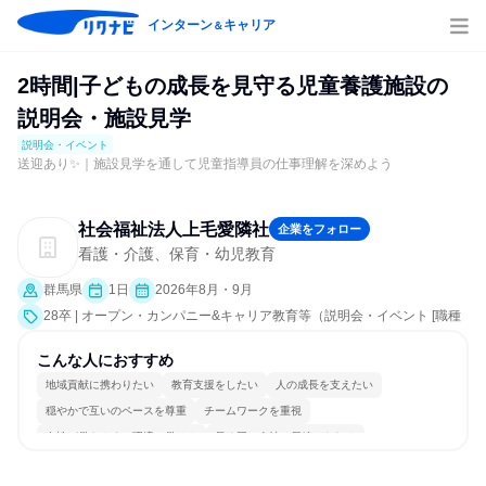
インターン
キャリア
＆
2時間|子どもの成長を見守る児童養護施設の
説明会・施設見学
説明会・イベント
送迎あり✨｜施設見学を通して児童指導員の仕事理解を深めよう
社会福祉法人上毛愛隣社
企業をフォロー
看護・介護、保育・幼児教育
群馬県
1日
2026年8月・9月
28卒 | オープン・カンパニー&キャリア教育等（説明会・イベント [職種
研究、職場見学会、社員交流会、就活サポート、会社説明会、業界研
究]）
こんな人におすすめ
地域貢献に携わりたい
教育支援をしたい
人の成長を支えたい
穏やかで互いのペースを尊重
チームワークを重視
女性が働きやすい環境で働ける
長く同じ会社に居続けられる
人とたくさん会話する