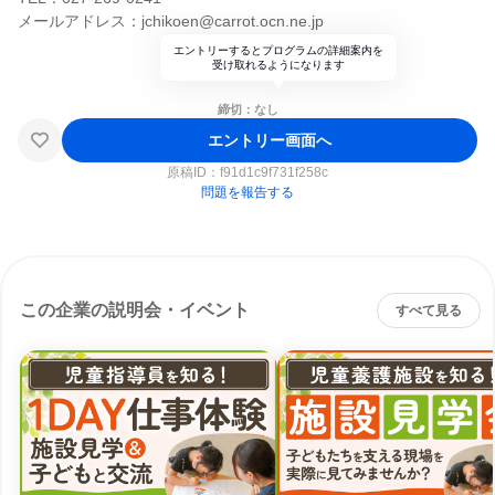
メールアドレス：jchikoen@carrot.ocn.ne.jp
エントリーするとプログラムの詳細案内を
受け取れるようになります
締切：なし
エントリー画面へ
原稿ID：
f91d1c9f731f258c
問題を報告する
この企業の説明会・イベント
すべて見る