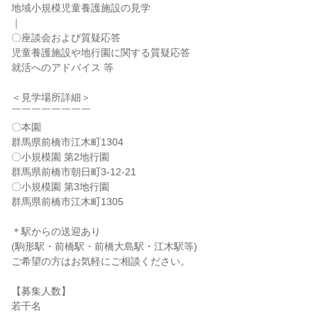
地域小規模児童養護施設の見学
｜
〇座談会および質疑応答
児童養護施設や地行園に関する質疑応答
就活へのアドバイス 等
＜見学場所詳細＞
￣￣￣￣￣￣￣￣
〇本園
群馬県前橋市江木町1304
〇小規模園 第2地行園
群馬県前橋市朝日町3-12-21
〇小規模園 第3地行園
群馬県前橋市江木町1305
＊駅からの送迎あり
(駒形駅・前橋駅・前橋大島駅・江木駅等)
ご希望の方はお気軽にご相談ください。
【募集人数】
若干名