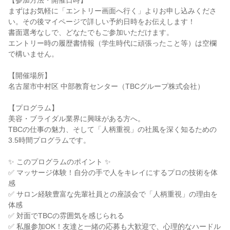
【参加方法・開催日時】
まずはお気軽に「エントリー画面へ行く」よりお申し込みくださ
い。その後マイページで詳しい予約日時をお伝えします！
書面選考なしで、どなたでもご参加いただけます。
エントリー時の履歴書情報（学生時代に頑張ったこと等）は空欄
で構いません。
【開催場所】
名古屋市中村区 中部教育センター（TBCグループ株式会社）
【プログラム】
美容・ブライダル業界に興味がある方へ。
TBCの仕事の魅力、そして「人柄重視」の社風を深く知るための
3.5時間プログラムです。
✨ このプログラムのポイント ✨
✅ マッサージ体験！自分の手で人をキレイにするプロの技術を体
感
✅ サロン経験豊富な先輩社員との座談会で「人柄重視」の理由を
体感
✅ 対面でTBCの雰囲気を感じられる
✅ 私服参加OK！友達と一緒の応募も大歓迎で、心理的なハードル