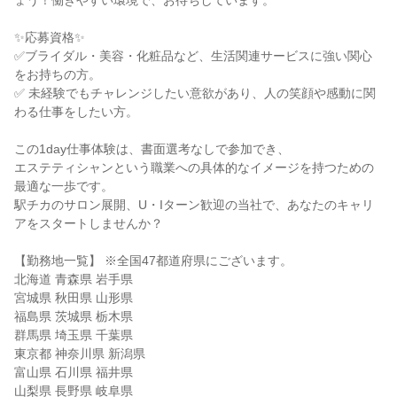
ょう！働きやすい環境で、お待ちしています。
✨応募資格✨
✅ブライダル・美容・化粧品など、生活関連サービスに強い関心
をお持ちの方。
✅ 未経験でもチャレンジしたい意欲があり、人の笑顔や感動に関
わる仕事をしたい方。
この1day仕事体験は、書面選考なしで参加でき、
エステティシャンという職業への具体的なイメージを持つための
最適な一歩です。
駅チカのサロン展開、U・Iターン歓迎の当社で、あなたのキャリ
アをスタートしませんか？
【勤務地一覧】 ※全国47都道府県にございます。
北海道 青森県 岩手県
宮城県 秋田県 山形県
福島県 茨城県 栃木県
群馬県 埼玉県 千葉県
東京都 神奈川県 新潟県
富山県 石川県 福井県
山梨県 長野県 岐阜県