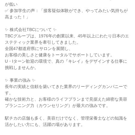
が低い
✅ 参加学生の声：「接客疑似体験ができ、やってみたい気持ちが
高まった！」
✨ 株式会社TBCについて ✨
TBCグループは、1976年の創業以来、45年以上にわたり日本のエ
ステティック業界を牽引してきました。
全国47都道府県にサロンを展開し、
お客様の美しさと健康をトータルでサポートしています。
U・Iターン歓迎の環境で、真の『キレイ』をデザインする仕事に
挑戦しませんか。
✨ 事業の強み ✨
長年の実績と信頼を築いてきた業界のリーディングカンパニーで
す。
確かな技術力と、お客様のライフプランまで見据えた綿密な美容
プランニング力（カウンセリング）が最大の強みです。
駅チカの店舗も多く、美容だけでなく、管理栄養士などの知識を
活かしたい方にも、活躍の場があります。