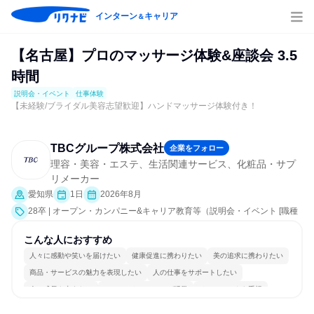
インターン
キャリア
＆
【名古屋】プロのマッサージ体験&座談会 3.5
時間
説明会・イベント
仕事体験
【未経験/ブライダル美容志望歓迎】ハンドマッサージ体験付き！
TBCグループ株式会社
企業をフォロー
理容・美容・エステ、生活関連サービス、化粧品・サプ
リメーカー
愛知県
1日
2026年8月
28卒 | オープン・カンパニー&キャリア教育等（説明会・イベント [職種
研究、社員交流会、会社説明会]、仕事体験）
こんな人におすすめ
人々に感動や笑いを届けたい
健康促進に携わりたい
美の追求に携わりたい
商品・サービスの魅力を表現したい
人の仕事をサポートしたい
人の成長を支えたい
コミュニケーションが活発
チームワークを重視
女性が働きやすい環境で働ける
自分の好きな場所で働ける