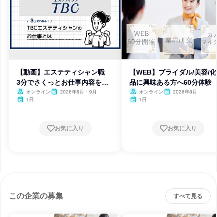
【動画】エステティシャン職
【WEB】ブライダル/美容/
3分でさくっとお仕事内容を知
品に興味ある方へ60分体験
ろう
オンライン
2026年8月・9月
オンライン
2026年8月
1日
1日
お気に入り
お気に入り
この企業の募集
すべて見る