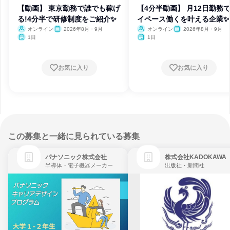
【動画】 東京勤務で誰でも稼げ
【4分半動画】 月12日勤務
る!4分半で研修制度をご紹介✨
イペース働くを叶える企業✨
オンライン
2026年8月・9月
オンライン
2026年8月・9月
1日
1日
お気に入り
お気に入り
この募集と一緒に見られている募集
パナソニック株式会社
株式会社KADOKAWA
半導体・電子機器メーカー
出版社・新聞社