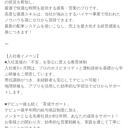
の状況を察知し、
最適で快適な時間を提供する接客・営業のプロです。
高度な接遇スキルは、当社が強みとするハイヤー事業で培われた
ノウハウを基にゼロから習得できます。
最新の配車システムを使いこなし、売上を最大化する経営感覚も
身につきます！
ー
【入社後イメージ】
■入社直後の「不安」を安心に変える教育体制
入社後3ヶ月間は、プロのホスピタリティと運転技術を基礎から学
ぶ研修をご用意しています。
専任講師がつき、未経験者も安心してデビュー可能！
地理研修も、アプリを活用した効率的な学習法でゼロからサポー
トします。
■デビュー後も続く「育成サポート」
デビュー後半年間の給与保証制度に加え、
メンターとなる先輩社員が約1年間、あなたの成長をサポート！
お客様との関わり方、効率的な営業戦略を、実践を通じて丁寧に