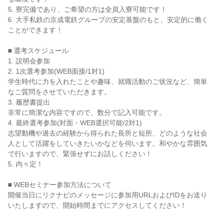
5. 寮完備であり、ご希望の方は全員入寮可能です！
6. 大手私鉄の京成電鉄グループの安定基盤のもと、安定的に働く
ことができます！
■ 選考スケジュール
1. 説明会参加
2. 1次選考参加(WEB面接/1対1)
学生時代に力を入れたことや趣味、就職活動のご状況など、簡単
なご質問をさせていただきます。
3. 履歴書提出
非常に簡潔な内容ですので、数分で記入可能です。
4. 最終選考参加(対面・WEB選択可能/2対1)
志望動機や過去の経験から得られた長所と短所、どのような社会
人として活躍をしていきたいかなどを伺います。和やかな雰囲気
で行いますので、緊張せずにお話しください！
5. 内々定！
■ WEBセミナー参加方法について
開催当日にリクナビのメッセージに参加用URLおよびIDをお送り
いたしますので、開始時間までにアクセスしてください！