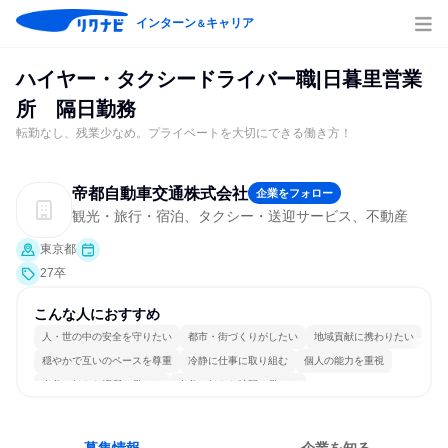
インターン
キャリア
＆
ハイヤー・タクシードライバー職|日暮里営業
所 隔日勤務
転勤なし、残業少なめ。プライベートを大切にできる働き方！
帝都自動車交通株式会社
企業をフォロー
観光・旅行・宿泊、タクシー・送迎サービス、不動産
東京都
27卒
こんな人におすすめ
人・世の中の安全を守りたい
都市・街づくりがしたい
地域貢献に携わりたい
穏やかで互いのペースを尊重
冷静に仕事に取り組む
個人の能力を重視
自分の好きな場所で働ける
自分の好きな時間で働ける
一つの専門分野を極める
目標に追われず働ける