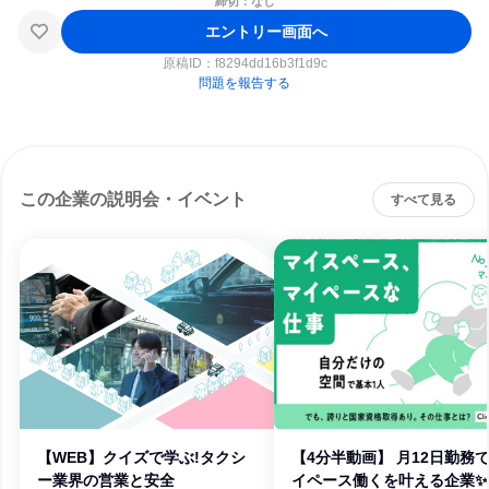
締切：なし
エントリー画面へ
原稿ID：
f8294dd16b3f1d9c
問題を報告する
この企業の説明会・イベント
すべて見る
【WEB】クイズで学ぶ!タクシ
【4分半動画】 月12日勤務
ー業界の営業と安全
イペース働くを叶える企業✨