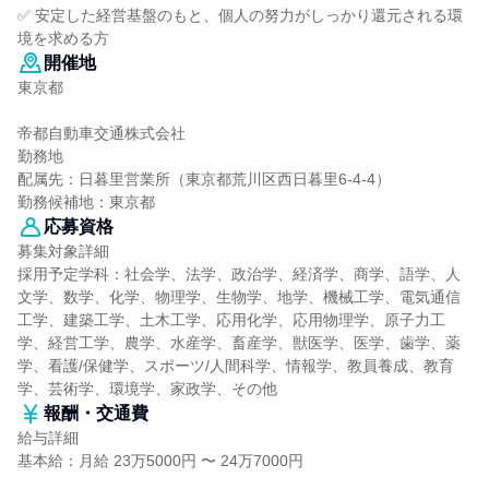
✅ 安定した経営基盤のもと、個人の努力がしっかり還元される環
境を求める方
開催地
東京都
帝都自動車交通株式会社
勤務地
配属先：日暮里営業所（東京都荒川区西日暮里6-4-4）
勤務候補地：東京都
応募資格
募集対象詳細
採用予定学科：社会学、法学、政治学、経済学、商学、語学、人
文学、数学、化学、物理学、生物学、地学、機械工学、電気通信
工学、建築工学、土木工学、応用化学、応用物理学、原子力工
学、経営工学、農学、水産学、畜産学、獣医学、医学、歯学、薬
学、看護/保健学、スポーツ/人間科学、情報学、教員養成、教育
学、芸術学、環境学、家政学、その他
報酬・交通費
給与詳細
基本給：月給 23万5000円 〜 24万7000円