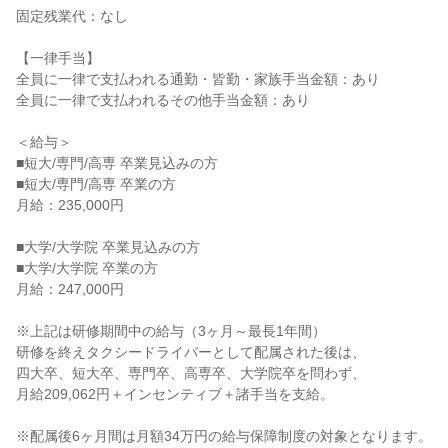
固定残業代：なし
【一律手当】
全員に一律で支払われる通勤・皆勤・家族手当金額：あり
全員に一律で支払われるその他手当金額：あり
＜給与＞
■短大/専門/高専 卒業見込みの方
■短大/専門/高専 卒業の方
月給：235,000円
■大学/大学院 卒業見込みの方
■大学/大学院 卒業の方
月給：247,000円
※上記は研修期間中の給与（3ヶ月～最長1年間）
研修を終えタクシードライバーとして配属された後は、
四大卒、短大卒、専門卒、高専卒、大学院卒を問わず、
月給209,062円＋インセンティブ＋諸手当を支給。
※配属後6ヶ月間は月額34万円の給与保障制度の対象となります。