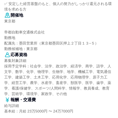
✅ 安定した経営基盤のもと、個人の努力がしっかり還元される環
境を求める方
開催地
東京都
帝都自動車交通株式会社
勤務地
配属先：墨田営業所（東京都墨田区押上２丁目１３−５）
勤務候補地：東京都
応募資格
募集対象詳細
採用予定学科：社会学、法学、政治学、経済学、商学、語学、人
文学、数学、化学、物理学、生物学、地学、機械工学、電気通信
工学、建築工学、土木工学、応用化学、応用物理学、原子力工
学、経営工学、農学、水産学、畜産学、獣医学、医学、歯学、薬
学、看護/保健学、スポーツ/人間科学、情報学、教員養成、教育
学、芸術学、環境学、家政学、その他
報酬・交通費
給与詳細
基本給：月給 23万5000円 〜 24万7000円