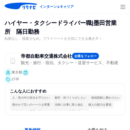
インターン
キャリア
＆
ハイヤー・タクシードライバー職|墨田営業
所 隔日勤務
転勤なし、残業少なめ。プライベートを大切にできる働き方！
帝都自動車交通株式会社
企業をフォロー
観光・旅行・宿泊、タクシー・送迎サービス、不動産
東京都
27卒
こんな人におすすめ
人・世の中の安全を守りたい
都市・街づくりがしたい
地域貢献に携わりたい
穏やかで互いのペースを尊重
冷静に仕事に取り組む
個人の能力を重視
自分の好きな場所で働ける
自分の好きな時間で働ける
一つの専門分野を極める
目標に追われず働ける