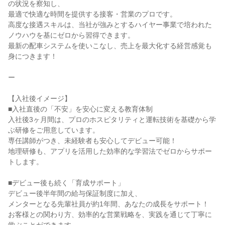
の状況を察知し、
最適で快適な時間を提供する接客・営業のプロです。
高度な接遇スキルは、当社が強みとするハイヤー事業で培われた
ノウハウを基にゼロから習得できます。
最新の配車システムを使いこなし、売上を最大化する経営感覚も
身につきます！
ー
【入社後イメージ】
■入社直後の「不安」を安心に変える教育体制
入社後3ヶ月間は、プロのホスピタリティと運転技術を基礎から学
ぶ研修をご用意しています。
専任講師がつき、未経験者も安心してデビュー可能！
地理研修も、アプリを活用した効率的な学習法でゼロからサポー
トします。
■デビュー後も続く「育成サポート」
デビュー後半年間の給与保証制度に加え、
メンターとなる先輩社員が約1年間、あなたの成長をサポート！
お客様との関わり方、効率的な営業戦略を、実践を通じて丁寧に