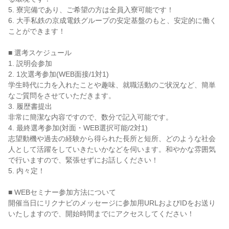
5. 寮完備であり、ご希望の方は全員入寮可能です！
6. 大手私鉄の京成電鉄グループの安定基盤のもと、安定的に働く
ことができます！
■ 選考スケジュール
1. 説明会参加
2. 1次選考参加(WEB面接/1対1)
学生時代に力を入れたことや趣味、就職活動のご状況など、簡単
なご質問をさせていただきます。
3. 履歴書提出
非常に簡潔な内容ですので、数分で記入可能です。
4. 最終選考参加(対面・WEB選択可能/2対1)
志望動機や過去の経験から得られた長所と短所、どのような社会
人として活躍をしていきたいかなどを伺います。和やかな雰囲気
で行いますので、緊張せずにお話しください！
5. 内々定！
■ WEBセミナー参加方法について
開催当日にリクナビのメッセージに参加用URLおよびIDをお送り
いたしますので、開始時間までにアクセスしてください！