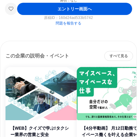
締切：なし
エントリー画面へ
原稿ID：
160d24ad533b5742
問題を報告する
この企業の説明会・イベント
すべて見る
【WEB】クイズで学ぶ!タクシ
【4分半動画】 月12日勤務
ー業界の営業と安全
イペース働くを叶える企業✨