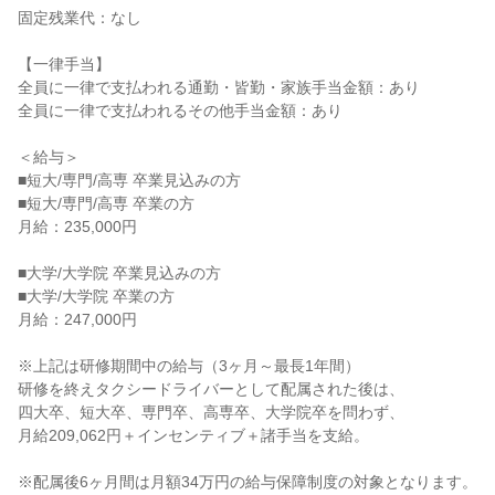
固定残業代：なし
【一律手当】
全員に一律で支払われる通勤・皆勤・家族手当金額：あり
全員に一律で支払われるその他手当金額：あり
＜給与＞
■短大/専門/高専 卒業見込みの方
■短大/専門/高専 卒業の方
月給：235,000円
■大学/大学院 卒業見込みの方
■大学/大学院 卒業の方
月給：247,000円
※上記は研修期間中の給与（3ヶ月～最長1年間）
研修を終えタクシードライバーとして配属された後は、
四大卒、短大卒、専門卒、高専卒、大学院卒を問わず、
月給209,062円＋インセンティブ＋諸手当を支給。
※配属後6ヶ月間は月額34万円の給与保障制度の対象となります。