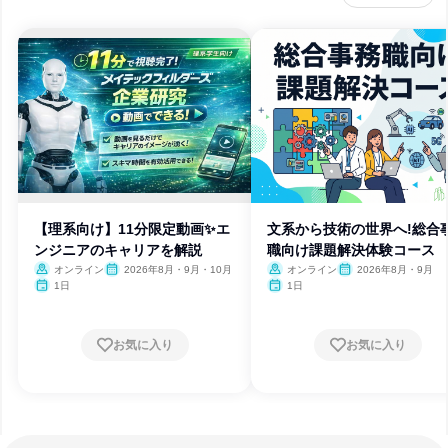
【理系向け】11分限定動画✨エ
文系から技術の世界へ!総合
ンジニアのキャリアを解説
職向け課題解決体験コース
オンライン
2026年8月・9月・10月
オンライン
2026年8月・9月
1日
1日
お気に入り
お気に入り