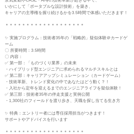
景気変動やCASE・AI等の技術革新が起きる中で、
いかにして「ポータブルな設計技術」を築き、
キャリアの主導権を握り続けるかを3.5時間で体感いただきます！
＊＊＊＊＊＊＊＊＊＊＊＊＊＊＊＊＊＊＊
✨ 実施プログラム：技術者35年の「戦略的」疑似体験＠カードゲ
ーム
〇 所要時間：3.5時間
〇 内容：
✅ 第一部：「ものづくり業界」の未来
・ハイブリッド型エンジニアに求められるマルチスキルとは
✅ 第二部：キャリアアップシミュレーション（カードゲーム）
・技術革新、トレンド変化の中であなたはどう動く？！
・入社から定年を迎えるまでのエンジニアライフを疑似体験！
✅ 第三部：技術者35年の伴走支援と実例公開
・1,300社のフィールドを渡り歩き、天職を探し当てる生き方
✨ 特典：エントリー者には専任採用担当がつきます！
サポートやアドバイスを行います
＊＊＊＊＊＊＊＊＊＊＊＊＊＊＊＊＊＊＊