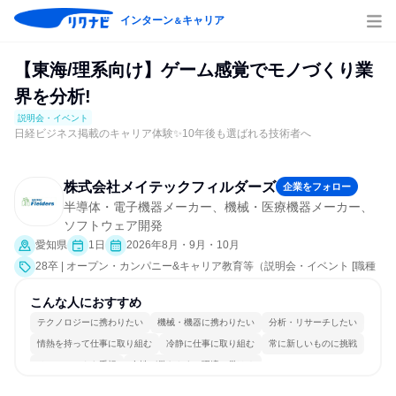
インターン
キャリア
＆
【東海/理系向け】ゲーム感覚でモノづくり業
界を分析!
説明会・イベント
日経ビジネス掲載のキャリア体験✨10年後も選ばれる技術者へ
株式会社メイテックフィルダーズ
企業をフォロー
半導体・電子機器メーカー、機械・医療機器メーカー、
ソフトウェア開発
愛知県
1日
2026年8月・9月・10月
28卒 | オープン・カンパニー&キャリア教育等（説明会・イベント [職種
研究、課題解決プログラム、会社説明会、業界研究]）
こんな人におすすめ
テクノロジーに携わりたい
機械・機器に携わりたい
分析・リサーチしたい
情熱を持って仕事に取り組む
冷静に仕事に取り組む
常に新しいものに挑戦
チームワークを重視
女性が働きやすい環境で働ける