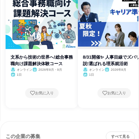
文系から技術の世界へ!総合事務
8/31開催✨ 人事目線でズバ
職向け課題解決体験コース
説!選ばれる理系就活術
オンライン
2026年8月・9月
オンライン
2026年8月
1日
1日
お気に入り
お気に入り
この企業の募集
すべて見る