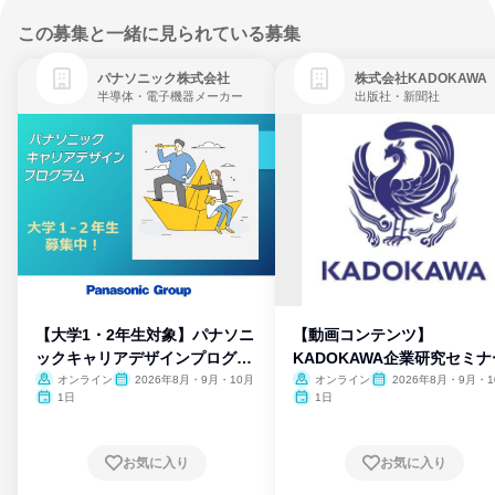
この募集と一緒に見られている募集
パナソニック株式会社
株式会社KADOKAWA
半導体・電子機器メーカー
出版社・新聞社
【大学1・2年生対象】パナソニ
【動画コンテンツ】
ックキャリアデザインプログラ
KADOKAWA企業研究セミナ
ム
オンライン
2026年8月・9月・10月
オンライン
2026年8月・9月・1
月・11月・12月
1日
1日
お気に入り
お気に入り