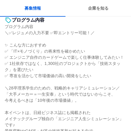
募集情報
企業を知る
プログラム内容
プログラム内容
＼✅レジュメの入力不要 ✅即エントリー可能！／
✨ こんな方におすすめ
✅ 「IT×モノづくり」の将来性を確かめたい
✅ エンジニア自作のカードゲームで楽しく仕事体験してみたい！
✅ 1社依存ではなく、1,300社のプロジェクトから「技術スタッ
ク」を選びたい
✅ 専攻を活かして市場価値の高い開発をしたい
＼28卒理系学生のための、戦略的キャリアシミュレーション／
「大手メーカー＝一生安泰」という時代ではないからこそ、
今考えるべきは「10年後の市場価値」。
本イベントは、日経ビジネス誌にも掲載された
メイテックグループ独自の「エンジニア人生シミュレーション」
です♪