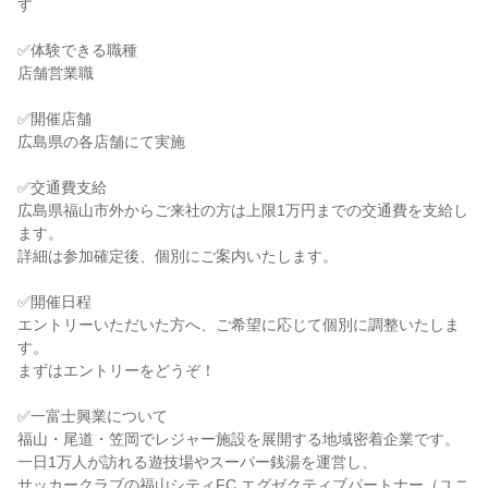
す
✅体験できる職種
店舗営業職
✅開催店舗
広島県の各店舗にて実施
✅交通費支給
広島県福山市外からご来社の方は上限1万円までの交通費を支給し
ます。
詳細は参加確定後、個別にご案内いたします。
✅開催日程
エントリーいただいた方へ、ご希望に応じて個別に調整いたしま
す。
まずはエントリーをどうぞ！
✅一富士興業について
福山・尾道・笠岡でレジャー施設を展開する地域密着企業です。
一日1万人が訪れる遊技場やスーパー銭湯を運営し、
サッカークラブの福山シティFC エグゼクティブパートナー（ユニ