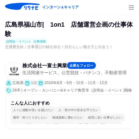
インターン
キャリア
＆
広島県福山市| 1on1 店舗運営企画の仕事体
験
説明会・イベント
仕事体験
交通費支給｜仕事選びの軸を知る！自分らしい働き方と出会う！
株式会社一富士興業
企業をフォロー
生活関連サービス、公営競技・パチンコ、不動産管理
広島県
1日
2026年8月・9月・10月・11月・12月
28卒 | オープン・カンパニー&キャリア教育等（説明会・イベント [職種
研究、職場見学会、社員交流会、会社説明会、業界研究]、仕事体験）
こんな人におすすめ
人々に感動や笑いを届けたい
人・世の中の安全を守りたい
都市・街づくりがしたい
地域貢献に携わりたい
経営に近い仕事がしたい
チームを統率したい
人の成長を支えたい
長く同じ会社に居続けられる
明確な目標を追いかける
人とたくさん会話する