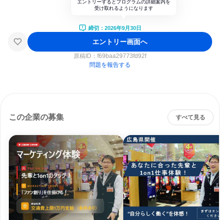
エントリーするとプログラムの詳細案内を
受け取れるようになります
締切：2026年9月30日
エントリー画面へ
原稿ID：
f69baa29773fd92f
問題を報告する
この企業の募集
すべて見る