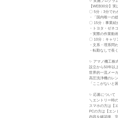
✨ 実施プログラ
【WEB30分】
〇 5分：3分で
・「国内唯一の
〇 15分：事業
・トヨタ・ゼネ
・実際の作業動
〇 10分：キャ
・文系・理系問
・転勤なしで長
✨ アマノ機工株
設立から50年以
世界的一流メー
高圧洗浄機のレ
「ここがないと
✨ 応募について
＼エントリー時
スマホの方は【
PCの方は【エン
内容を確認後、