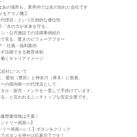
ム：
実はあの場所も。業界内では名の知れた会社です
わかるアマノ機工
総代理店」という圧倒的な優位性
紹介「水の力が未来を守る」
コン・公共施設での活躍事例紹介
画で見る、驚きのビフォーアフター
リア・社風・福利案内
わず活躍できる教育体制
く働くキャリアイメージ
式会社について
上、愛知（豊田）と神奈川（厚木）に密着。
カーの国内唯一の代理店として、
ンタル・販売・メンテを一貫して手掛けています。
困る」と言われるニッチトップな安定企業です。
の履歴書情報は不要／
エントリー画面へ】
トリー画面へいく】ボタンをクリック
完了ボタンを押せば応募完了です！