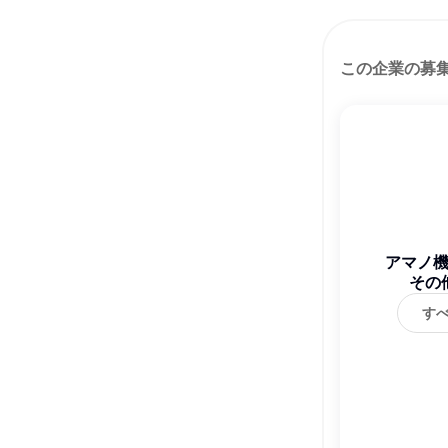
この企業の募
アマノ
その
す