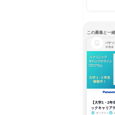
この募集と一
パナソ
半導体
【大学1・2年
ックキャリア
ム
オンライン