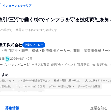
インターン
キャリア
＆
取引/三河で働く/水でインフラを守る技術商社を知
はあの場所も。業界内では名の知れた会社です
機工株式会社
企業をフォロー
社・専門商社・卸売、機械・医療機器メーカー、商用・産業用機械サー
1日
2026年8月・9月
| オープン・カンパニー&キャリア教育等（説明会・イベント [職種研究、会社説明会、
すすめ
に携わりたい
人・世の中の安全を守りたい
機械・機器に携わりたい
人の仕事をサポートし
に取り組む
コミュニケーションが活発
グローバル志向が強い
チームワークを重視
続けられる
若手が裁量を持てる環境
募集情報
企業を知る