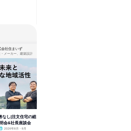
式会社住まいず
株式会社バンダイ
造・メーカー、建築設計
アパレル・繊維・スポーツメーカー、製造・メーカー、ゲーム制作・販売
考なし|注文住宅の総
人事の心を動かす「自己表現」
【全学年
説明会&社長座談会
の極意/選考官の本音を動画で公
エイター
開
2026年8月・9月
オンライン
2026年8月・9月・10
オンラ