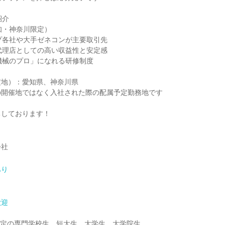
紹介
知・神奈川限定）
プ各社や大手ゼネコンが主要取引先
代理店としての高い収益性と安定感
機械のプロ」になれる研修制度
定地）：愛知県、神奈川県
の開催地ではなく入社された際の配属予定勤務地です
ちしております！
会社
あり
歓迎
業予定の専門学校生、短大生、大学生、大学院生