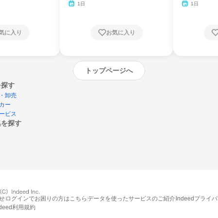
月・11月・12月
1日
1日
気に入り
お気に入り
トップページへ
を探す
・卸売
カー
ービス
集を探す
エントリーするとプログラムの詳細案内を
受け取れるようになります
せ
ログインでお困りの方はこちら
データを使ったサービスのご紹介
Indeedプライ
ndeed利用規約
締切：2026年8月31日