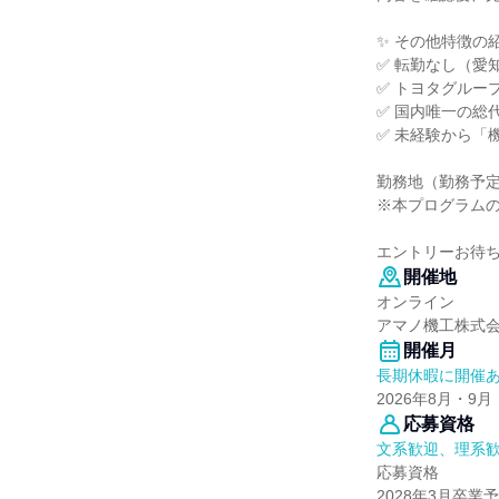
✨ その他特徴の
✅ 転勤なし（愛
✅ トヨタグルー
✅ 国内唯一の総
✅ 未経験から「
勤務地（勤務予
※本プログラム
エントリーお待
開催地
オンライン
アマノ機工株式
開催月
長期休暇に開催
2026年8月・9月
応募資格
文系歓迎、理系
応募資格
2028年3月卒