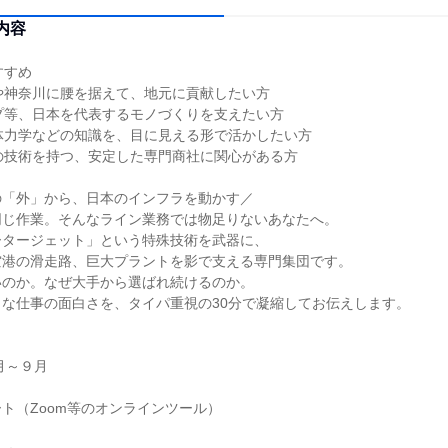
内容
すすめ
や神奈川に腰を据えて、地元に貢献したい方
プ等、日本を代表するモノづくりを支えたい方
体力学などの知識を、目に見える形で活かしたい方
の技術を持つ、安定した専門商社に関心がある方
の「外」から、日本のインフラを動かす／
同じ作業。そんなライン業務では物足りないあなたへ。
ータージェット」という特殊技術を武器に、
空港の滑走路、巨大プラントを影で支える専門集団です。
いのか。なぜ大手から選ばれ続けるのか。
な仕事の面白さを、タイパ重視の30分で凝縮してお伝えします。
月～９月
ト（Zoom等のオンラインツール）