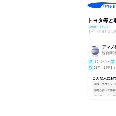
トヨタ等と
説明会・イベント
【WEB30分】実
アマノ
総合商
オンライン
28卒・29卒 
こんな人にお
環境・エコロジー
情熱を持って仕事
長く同じ会社に居