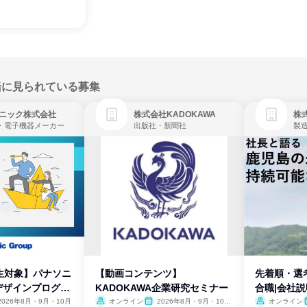
緒に見られている募集
ニック株式会社
株式会社KADOKAWA
株
・電子機器メーカー
出版社・新聞社
製
生対象】パナソニ
【動画コンテンツ】
先着順・選
デザインプログラ
KADOKAWA企業研究セミナー
合職|会社
2026年8月・9月・10月
オンライン
2026年8月・9月・10
オンライン