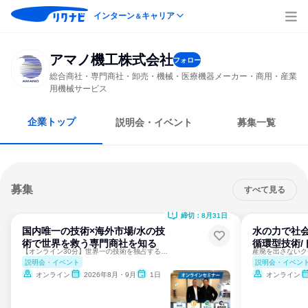
インターン
キャリア
＆
アマノ機工株式会社
フォロー
総合商社・専門商社・卸売・機械・医療機器メーカー・商用・産業
用機械サービス
企業トップ
説明会・イベント
募集一覧
募集
すべて見る
締切：8月31日
国内唯一の技術×海外市場/水の技
水の力で社会
術で世界を救う専門商社を知る
循環型技術/
【オンライン30分】世界一の技術を独占するグローバル商社
説明会・イベント
説明会・イベン
オンライン
2026年8月・9月
1日
オンライン