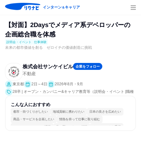
インターン
キャリア
＆
【対面】2Daysでメディア系デベロッパーの
企画総合職を体感
説明会・イベント
仕事体験
未来の都市価値を創る ゼロイチの価値創造に挑戦
株式会社サンケイビル
企業をフォロー
不動産
東京都
2日～4日
2026年8月・9月
28卒 | オープン・カンパニー&キャリア教育等（説明会・イベント [職種
研究、社員交流会、業界研究]、仕事体験）
こんな人におすすめ
都市・街づくりがしたい
地域貢献に携わりたい
日本の良さを広めたい
商品・サービスを企画したい
情熱を持って仕事に取り組む
コミュニケーションが活発
常に新しいものに挑戦
チームワークを重視