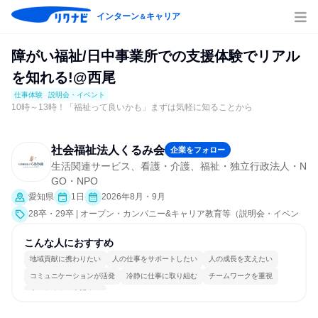
インターン
キャリア
＆
障がい福祉/日中事業所での支援体験でリアル
を知れる!@西尾
仕事体験
説明会・イベント
10時～13時！「福祉って良いかも」まずは気軽に知ることから
社会福祉法人くるみ会
企業をフォロー
生活関連サービス、看護・介護、福祉・独立行政法人・N
GO・NPO
愛知県
1日
2026年8月・9月
28卒・29卒 | オープン・カンパニー&キャリア教育等（説明会・イベン
ト [会社説明会]、仕事体験）
こんな人におすすめ
地域貢献に携わりたい
人の仕事をサポートしたい
人の成長を支えたい
コミュニケーションが活発
冷静に仕事に取り組む
チームワークを重視
人とたくさん会話する