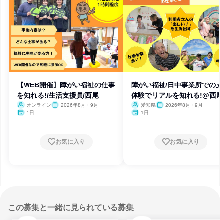
【WEB開催】障がい福祉の仕事
障がい福祉/日中事業所での
を知れる!/生活支援員/西尾
体験でリアルを知れる!@西
オンライン
2026年8月・9月
愛知県
2026年8月・9月
1日
1日
お気に入り
お気に入り
この募集と一緒に見られている募集