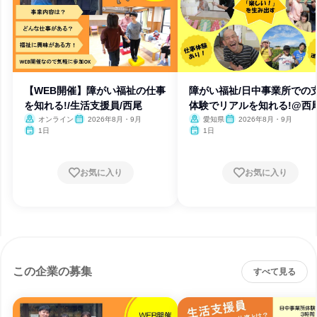
【WEB開催】障がい福祉の仕事
障がい福祉/日中事業所での
を知れる!/生活支援員/西尾
体験でリアルを知れる!@西
オンライン
2026年8月・9月
愛知県
2026年8月・9月
1日
1日
お気に入り
お気に入り
この企業の募集
すべて見る