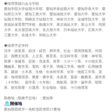
◆採用実績のある学校
愛知学院大学短期大学部、愛知学泉短期大学、愛知学泉大学、愛
知県立大学、愛知工業大学、愛知淑徳大学、愛知大学、愛知大学
短期大学部、岡崎女子短期大学、神奈川大学、金城学院大学、慈
恵福祉保育専門学校、創価大学、東京福祉大学、富山大学、同朋
大学、名古屋芸術大学、名古屋大学、日本福祉大学、広島大学、
三重大学、名城大学、和歌山大学
◆採用予定学科
法学・政策系、経済・経営・商学系、社会・環境情報系、外国
語・国際文化系、人文系、教育系、生活科学系、宗教・神学系、
医療・保健系、芸術・音楽系、体育・スポーツ系、その他文系、
機械系、数学系、電気・電子系、情報工学系、物理・応用物理
系、建築・土木系、生物・生命科学系、化学・物質工学系、資
源・地球環境系、農業・農学系、水産系、畜産・酪農系、薬学系
（４年制）、薬学系（６年制）、商船系、医学・歯学系、獣医
系、衛生医療・介護系、社会福祉、福祉、その他理系
勤務地（勤務予定地）：愛知県
開催地
愛知県西尾市一色町池田埋田17番地