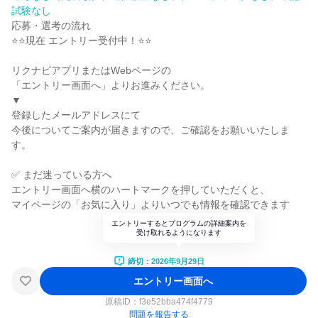
試験なし
応募・選考の流れ
⭐⭐現在 エントリー受付中！⭐⭐
リクナビアプリまたはWebページの
「エントリー画面へ」よりお進みください。
▼
登録したメールアドレスにて
今後についてご案内が届きますので、ご確認をお願いいたしま
す。
✅ まだ迷っている方へ
エントリー画面へ横のハートマークを押していただくと、
マイページの「お気に入り」よりいつでも情報を確認できます
エントリーするとプログラムの詳細案内を
受け取れるようになります
締切：2026年9月29日
エントリー画面へ
原稿ID：
f3e52bba474f4779
問題を報告する