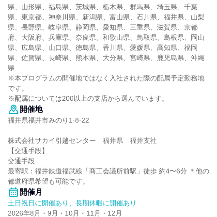
県、山形県、福島県、茨城県、栃木県、群馬県、埼玉県、千葉
県、東京都、神奈川県、新潟県、富山県、石川県、福井県、山梨
県、長野県、岐阜県、静岡県、愛知県、三重県、滋賀県、京都
府、大阪府、兵庫県、奈良県、和歌山県、鳥取県、島根県、岡山
県、広島県、山口県、徳島県、香川県、愛媛県、高知県、福岡
県、佐賀県、長崎県、熊本県、大分県、宮崎県、鹿児島県、沖縄
県
※本プログラムの開催地ではなく入社された際の配属予定勤務地
です。
※配属については200以上の支店から選んでいます。
開催地
福井県福井市みのり1-8-22
株式会社サカイ引越センター 福井県 福井支社
【交通手段】
交通手段
最寄駅：福井鉄道福武線「商工会議所前駅」徒歩 約4〜6分 ＊他の
都道府県希望も可能です。
開催月
土日祝日に開催あり、長期休暇に開催あり
2026年8月・9月・10月・11月・12月