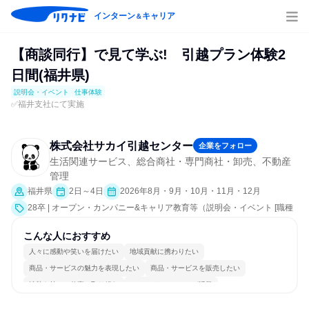
インターン
キャリア
＆
【商談同行】で見て学ぶ! 引越プラン体験2
日間(福井県)
説明会・イベント
仕事体験
✅福井支社にて実施
株式会社サカイ引越センター
企業をフォロー
生活関連サービス、総合商社・専門商社・卸売、不動産
管理
福井県
2日～4日
2026年8月・9月・10月・11月・12月
28卒 | オープン・カンパニー&キャリア教育等（説明会・イベント [職種
研究、課題解決プログラム、職場見学会、社員交流会、会社説明会、業
界研究]、仕事体験）
こんな人におすすめ
人々に感動や笑いを届けたい
地域貢献に携わりたい
商品・サービスの魅力を表現したい
商品・サービスを販売したい
情熱を持って仕事に取り組む
コミュニケーションが活発
長く同じ会社に居続けられる
自分の好きな場所で働ける