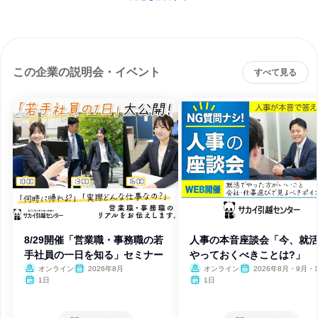
この企業の説明会・イベント
すべて見る
8/29開催「営業職・事務職の若
人事の本音座談会「今、就
手社員の一日を知る」セミナー
やっておくべきことは?」
オンライン
2026年8月
オンライン
2026年8月・9月・1
月・11月・12月
1日
1日