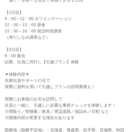
「働く」を様々な視点で体感できる２日間
【1日目】
9：00～12：00 オリエンテーション
12：00～13：00 昼食
13：00～16：00 就活特別講座
（身だしなみ講座など）
【2日目】
8：00 集合
以降、社員に同行し【引越プラン】体験
▼体験内容▼
先輩社員サポートの元で
実際に資料を用いて引越しプランの説明業務も！
実際にお客様のお宅を訪問して
社員と一緒に、引越しに必要な事前チェックを体験します！
※間取り／荷物量／家具／周辺道路／箱詰め／日程 など
※開催内容が変更する場合があります
勤務地（勤務予定地）：北海道、青森県、岩手県、宮城県、秋田