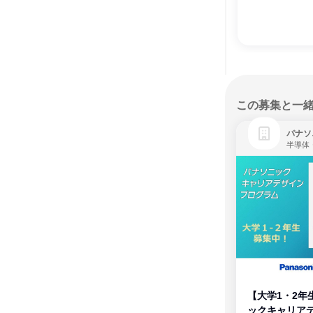
この募集と一
パナソ
半導体
【大学1・2年
ックキャリア