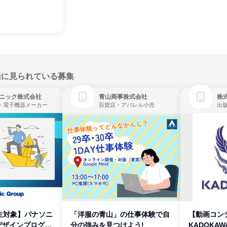
緒に見られている募集
ニック株式会社
青山商事株式会社
株式
・電子機器メーカー
百貨店・アパレル小売
出
生対象】パナソニ
「洋服の青山」の仕事体験で自
【動画コン
デザインプログラ
分の強みを見つけよう!
KADOKA