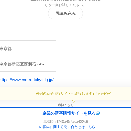
もう一度お試しください。
再読み込み
東京都
東京都新宿区西新宿2-8-1
https://www.metro.tokyo.lg.jp/
外部の新卒情報サイトへ遷移します
(リクナビ外)
締切：なし
企業の新卒情報サイトを見る
原稿ID：
f248a457aca432c6
この募集に関する問い合わせはこちら