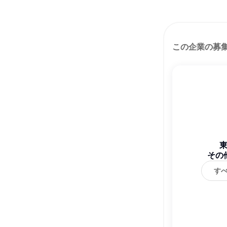
この企業の募
その
す