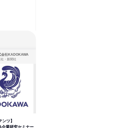
会社KADOKAWA
株式会社住まいず
版社・新聞社
製造・メーカー、建築設計
テンツ】
先着順・選考なし|注文住宅の総
タカラト
WA企業研究セミナー
合職|会社説明会&社長座談会
ビ」を学